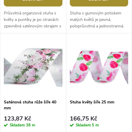
o
d
d
Průsvitná organzová stuha s
Stuha s gumovým potiskem
u
květy a puntíky je po stranách
malých květů je pevná,
zpevněná saténovým okrajem s
poloprůsvitná a jednostranná.
u
obloučky. Je pevná,
Použití: Stuhu můžete využít na
k
jednostranná, květy jsou
výrobu různých dekorací. Hodí
k
ozdobené...
se na...
t
t
ů
ů
Saténová stuha růže šíře 40
Stuha květy šíře 25 mm
mm
123,87 Kč
166,75 Kč
Skladem
38 m
Skladem
5 m