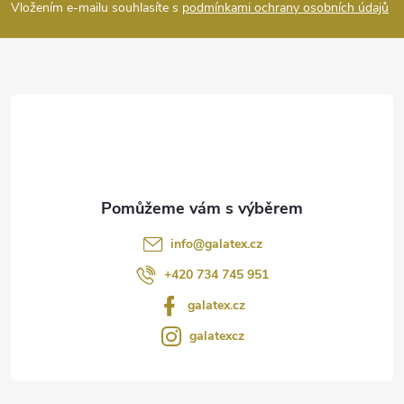
p
Vložením e-mailu souhlasíte s
podmínkami ochrany osobních údajů
u
a
t
í
info
@
galatex.cz
+420 734 745 951
galatex.cz
galatexcz