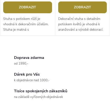
ZOBRAZIT
ZOBRAZIT
Stuha s potiskem růží je
Dekorační stuha s detailním
vhodná k dekoračním účelům.
potiskem květů je vhodná k
Stuha je matná s
aranžování a výrobě dekorací.
jednostranným motivem, a
Potisk je jednostranný. Použití:
svou strukturou připomíná
Stuha je vhodná na...
taftovou stuhu. Ze zadní...
O
v
Doprava zdarma
od 1990,-
l
Dárek pro Vás
á
k objednávce nad 1000,-
d
Tisíce spokojených zákazníků
a
na základě vyřízených objednávek
c