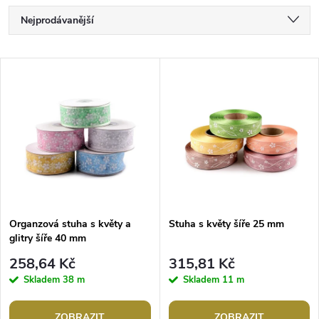
Ř
Nejprodávanější
a
Nejlevnější
V
Nejdražší
z
ý
Abecedně
e
p
n
i
í
s
p
Organzová stuha s květy a
Stuha s květy šíře 25 mm
glitry šíře 40 mm
p
r
258,64 Kč
315,81 Kč
r
Skladem
38 m
Skladem
11 m
o
ZOBRAZIT
ZOBRAZIT