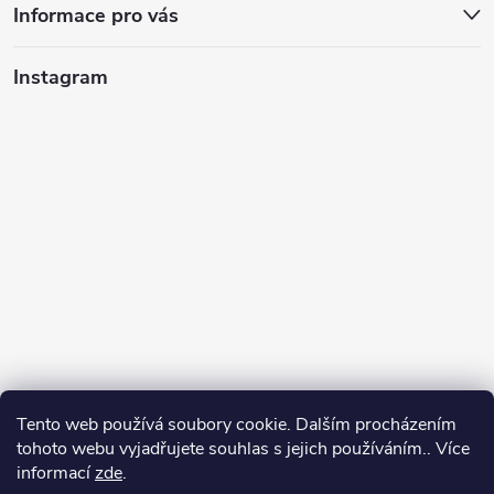
Informace pro vás
Instagram
Tento web používá soubory cookie. Dalším procházením
tohoto webu vyjadřujete souhlas s jejich používáním.. Více
informací
zde
.
Sledovat na Instagramu