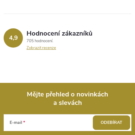
í
p
r
Hodnocení zákazníků
4,9
705 hodnocení
v
Zobrazit recenze
k
y
v
ý
Mějte přehled o novinkách
a slevách
Z
p
i
á
E-mail
ODEBÍRAT
s