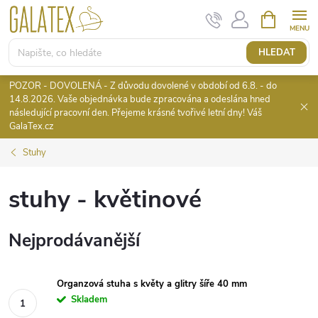
Přejít
NÁKUPNÍ
KOŠÍK
na
obsah
HLEDAT
POZOR - DOVOLENÁ - Z důvodu dovolené v období od 6.8. - do
14.8.2026. Vaše objednávka bude zpracována a odeslána hned
následující pracovní den. Přejeme krásné tvořivé letní dny! Váš
GalaTex.cz
Stuhy
stuhy - květinové
Nejprodávanější
Organzová stuha s květy a glitry šíře 40 mm
Skladem