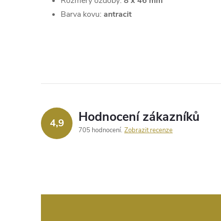
Rozměry ozdoby:
8 x 46 mm
Barva kovu:
antracit
Hodnocení zákazníků
4,9
705 hodnocení
Zobrazit recenze