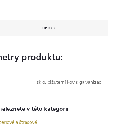
DISKUZE
etry produktu:
sklo, bižuterní kov s galvanizací,
aleznete v této kategorii
erlové a štrasové