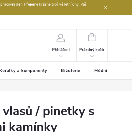
acovní den. Přejeme krásné tvořivé letní dny! Váš
 obchodu
NÁKUPNÍ
KOŠÍK
Prázdný košík
Přihlášení
Korálky a komponenty
Bižuterie
Módní doplňky
vlasů / pinetky s
i kamínky