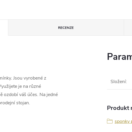
RECENZE
Param
mínky. Jsou vyrobené z
Složení
:
Využijete je na různé
ně ozdobí váš účes. Na jedné
rodejní stojan.
Produkt n
sponky p