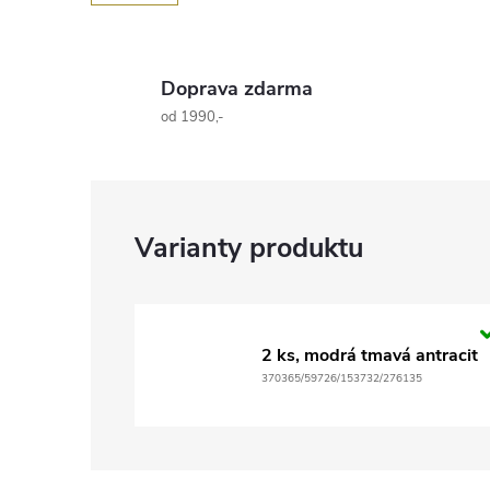
Doprava zdarma
od 1990,-
2 ks, modrá tmavá antracit
370365/59726/153732/276135