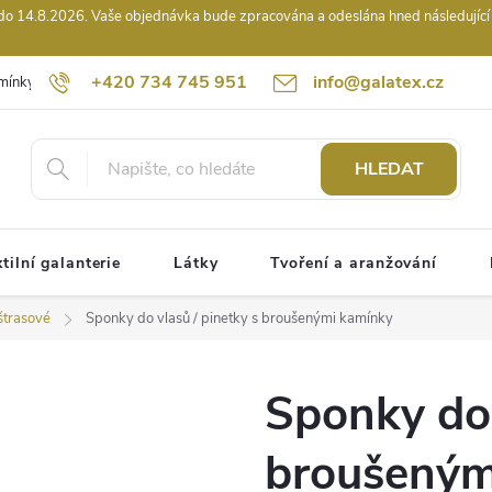
14.8.2026. Vaše objednávka bude zpracována a odeslána hned následující pr
+420 734 745 951
info@galatex.cz
mínky
Podmínky ochrany osobních údajů
Kontakty
Hodnocení
HLEDAT
tilní galanterie
Látky
Tvoření a aranžování
štrasové
Sponky do vlasů / pinetky s broušenými kamínky
Sponky do 
broušeným