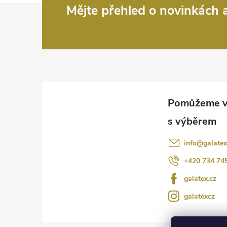
Z
Mějte přehled o novinkách
á
p
a
t
í
info
@
galatex
+420 734 74
galatex.cz
galatexcz