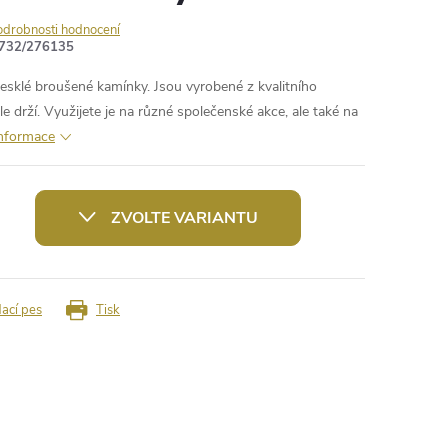
odrobnosti hodnocení
732/276135
lesklé broušené kamínky. Jsou vyrobené z kvalitního
e drží. Využijete je na různé společenské akce, ale také na
informace
ZVOLTE VARIANTU
dací pes
Tisk