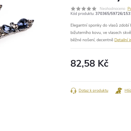
Neohodnoceno
P
Kód produktu:
370365/59726/153
Elegantní sponky do vlasů zdobí 
bižuterního kovu, ve vlasech skvěl
běžné nošení, decentně
Detailní 
82,58 Kč
Měrná
cena:
Dotaz k produktu
Hlí