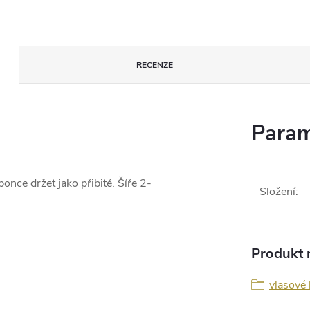
RECENZE
Param
once držet jako přibité. Šíře 2-
Složení
:
Produkt n
vlasové