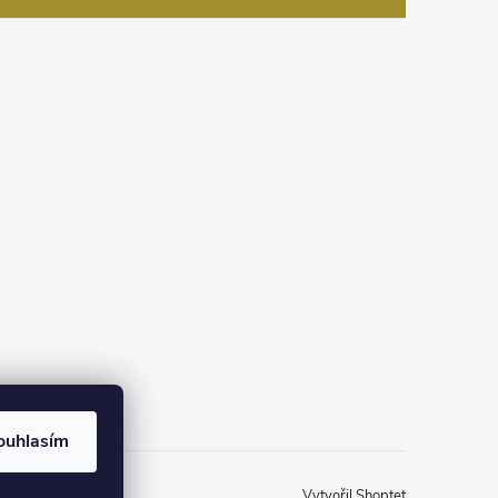
na Instagramu
ouhlasím
Vytvořil Shoptet