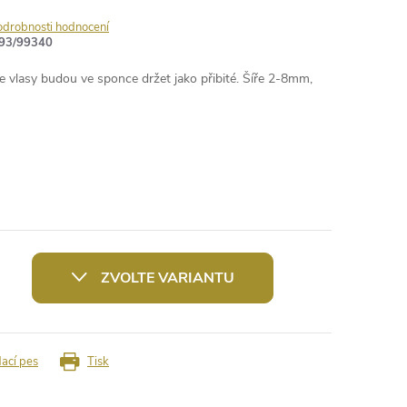
odrobnosti hodnocení
93/99340
e vlasy budou ve sponce držet jako přibité. Šíře 2-8mm,
ZVOLTE VARIANTU
dací pes
Tisk