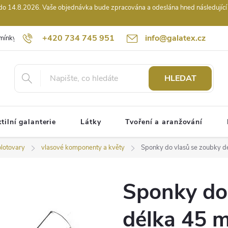
14.8.2026. Vaše objednávka bude zpracována a odeslána hned následující pr
+420 734 745 951
info@galatex.cz
mínky
Podmínky ochrany osobních údajů
Kontakty
Hodnocení
HLEDAT
tilní galanterie
Látky
Tvoření a aranžování
olotovary
vlasové komponenty a květy
Sponky do vlasů se zoubky 
Sponky do
délka 45 