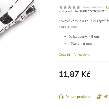
Neohodnoceno
P
Kód produktu:
160877/26293/140
Kovový korpus a zoubky zajistí, ž
délka 45mm.
Délka spony:
4,5 cm
Šířka:
2 - 8 mm
Detailní informace
11,87 Kč
Měrná
cena:
Dotaz k produktu
Hlí