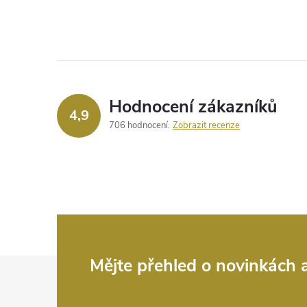
Hodnocení zákazníků
4,9
706 hodnocení
Zobrazit recenze
Z
Mějte přehled o novinkách
á