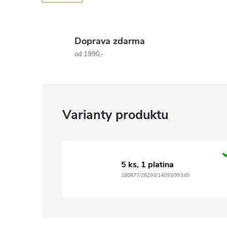
Doprava zdarma
od 1990,-
5 ks, 1 platina
160877/26293/14093/99340