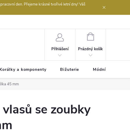
acovní den. Přejeme krásné tvořivé letní dny! Váš
 obchodu
NÁKUPNÍ
KOŠÍK
Prázdný košík
Přihlášení
Korálky a komponenty
Bižuterie
Módní doplňky
délka 45 mm
 vlasů se zoubky
mm