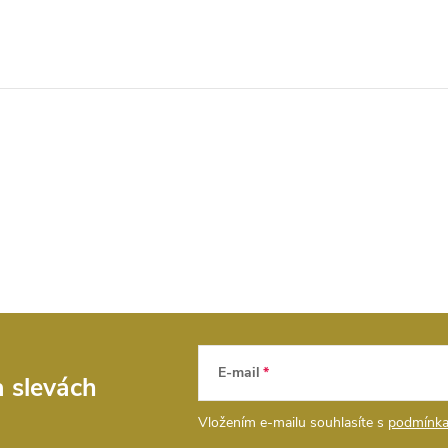
E-mail
a slevách
Vložením e-mailu souhlasíte s
podmínka