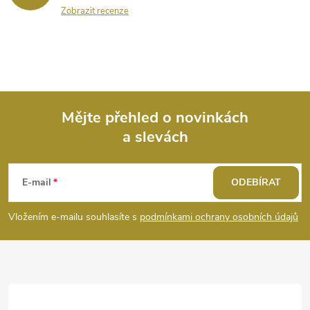
Zobrazit recenze
Mějte přehled o novinkách
a slevách
Z
á
E-mail
ODEBÍRAT
p
Vložením e-mailu souhlasíte s
podmínkami ochrany osobních údajů
a
t