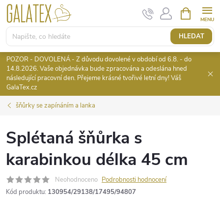
Přejít
NÁKUPNÍ
KOŠÍK
na
obsah
HLEDAT
POZOR - DOVOLENÁ - Z důvodu dovolené v období od 6.8. - do
14.8.2026. Vaše objednávka bude zpracována a odeslána hned
následující pracovní den. Přejeme krásné tvořivé letní dny! Váš
GalaTex.cz
šňůrky se zapínáním a lanka
Splétaná šňůrka s
karabinkou délka 45 cm
Neohodnoceno
Podrobnosti hodnocení
Kód produktu:
130954/29138/17495/94807