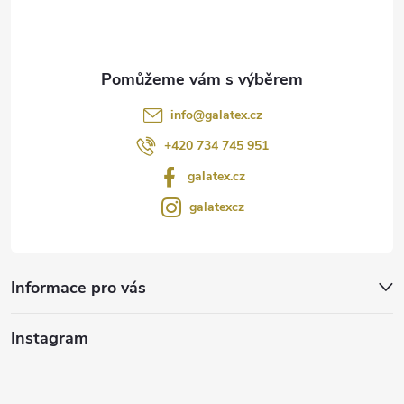
í
info
@
galatex.cz
+420 734 745 951
galatex.cz
galatexcz
Informace pro vás
Instagram