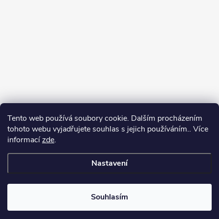
Tento web používá soubory cookie. Dalším procházením
tohoto webu vyjadřujete souhlas s jejich používáním.. Více
informací
zde
.
Sledovat na Instagramu
Nastavení
Copyright 2026
GalaTex.cz
. Všechna práva vyhrazena.
Upravit nastavení
cookies
Souhlasím
Vytvořil Shoptet