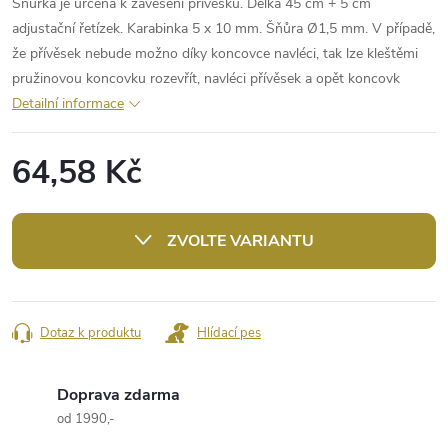
Šňůrka je určená k zavěšení přívěsků. Délka 45 cm + 5 cm
adjustační řetízek. Karabinka 5 x 10 mm. Šňůra Ø1,5 mm. V případě,
že přívěsek nebude možno díky koncovce navléci, tak lze kleštěmi
pružinovou koncovku rozevřít, navléci přívěsek a opět koncovk
Detailní informace
64,58 Kč
Měrná
cena:
ZVOLTE VARIANTU
Dotaz k produktu
Hlídací pes
Doprava zdarma
od 1990,-