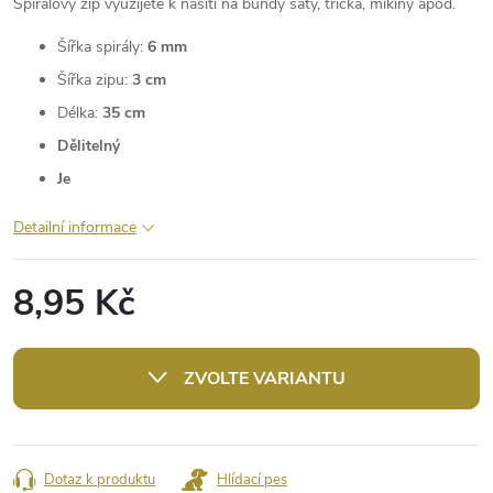
Spirálový zip využijete k našití na bundy šaty, trička, mikiny apod.
Šířka spirály:
6 mm
Šířka zipu:
3 cm
Délka:
35 cm
Dělitelný
Je
Detailní informace
8,95 Kč
Měrná
cena:
ZVOLTE VARIANTU
Dotaz k produktu
Hlídací pes