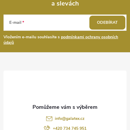
a slevách
Z
á
E-mail
ODEBÍRAT
p
Vložením e-mailu souhlasíte s
podmínkami ochrany osobních
údajů
a
t
í
info
@
galatex.cz
+420 734 745 951