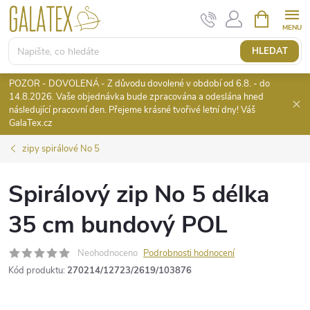
Přejít
NÁKUPNÍ
KOŠÍK
na
obsah
HLEDAT
POZOR - DOVOLENÁ - Z důvodu dovolené v období od 6.8. - do
14.8.2026. Vaše objednávka bude zpracována a odeslána hned
následující pracovní den. Přejeme krásné tvořivé letní dny! Váš
GalaTex.cz
zipy spirálové No 5
Spirálový zip No 5 délka
35 cm bundový POL
Neohodnoceno
Podrobnosti hodnocení
Kód produktu:
270214/12723/2619/103876