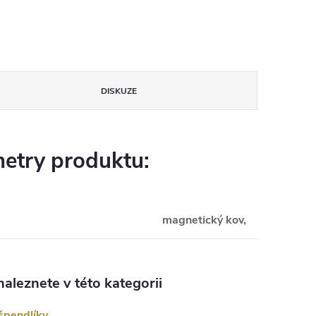
DISKUZE
etry produktu:
magnetický kov,
aleznete v této kategorii
 špendlíky