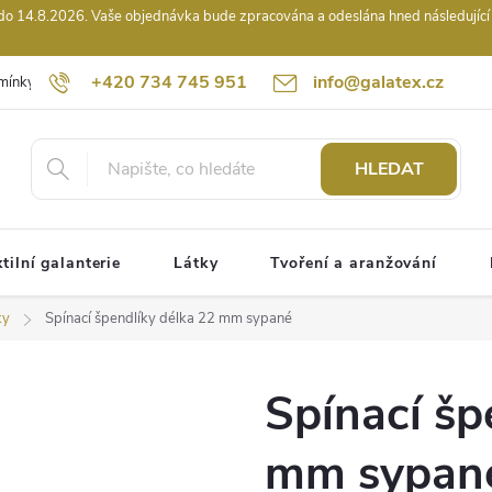
14.8.2026. Vaše objednávka bude zpracována a odeslána hned následující pr
+420 734 745 951
info@galatex.cz
mínky
Podmínky ochrany osobních údajů
Kontakty
Hodnocení
HLEDAT
tilní galanterie
Látky
Tvoření a aranžování
ky
Spínací špendlíky délka 22 mm sypané
Spínací šp
mm sypan