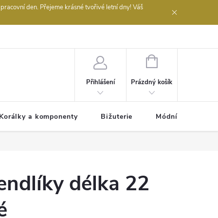
acovní den. Přejeme krásné tvořivé letní dny! Váš
 obchodu
NÁKUPNÍ
KOŠÍK
Prázdný košík
Přihlášení
Korálky a komponenty
Bižuterie
Módní doplňky
endlíky délka 22
é