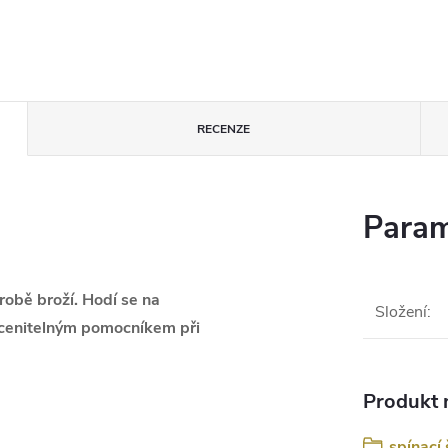
RECENZE
Param
ýrobě broží. Hodí se na
Složení
:
eocenitelným pomocníkem při
Produkt n
spínací