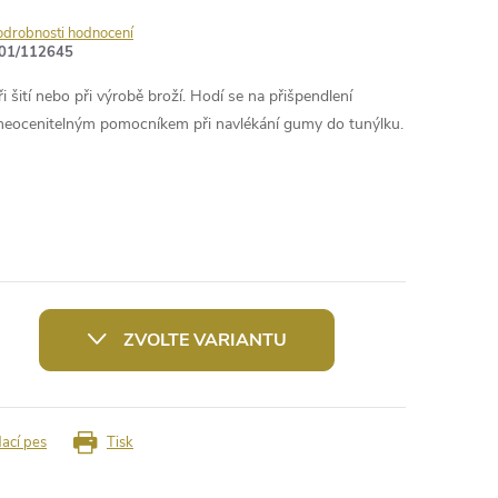
odrobnosti hodnocení
01/112645
i šití nebo při výrobě broží. Hodí se na přišpendlení
u neocenitelným pomocníkem při navlékání gumy do tunýlku.
ZVOLTE VARIANTU
dací pes
Tisk