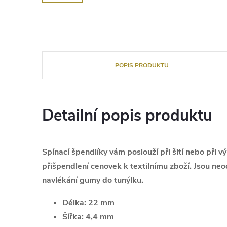
POPIS PRODUKTU
Detailní popis produktu
Spínací špendlíky vám poslouží při šití nebo při v
přišpendlení cenovek k textilnímu zboží. Jsou n
navlékání gumy do tunýlku.
Délka:
22 mm
Šířka:
4,4 mm