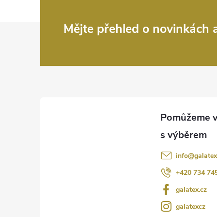
Z
Mějte přehled o novinkách
á
p
a
t
í
info
@
galatex
+420 734 74
galatex.cz
galatexcz