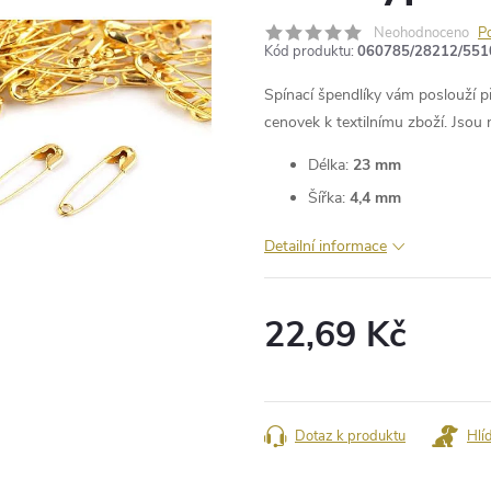
Neohodnoceno
P
Kód produktu:
060785/28212/551
Spínací špendlíky vám poslouží př
cenovek k textilnímu zboží. Jso
Délka:
23 mm
Šířka:
4,4 mm
Detailní informace
22,69 Kč
Měrná
cena:
Dotaz k produktu
Hlí