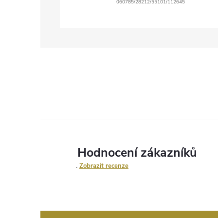
060785/28212/55101/112645
Hodnocení zákazníků
Zobrazit recenze