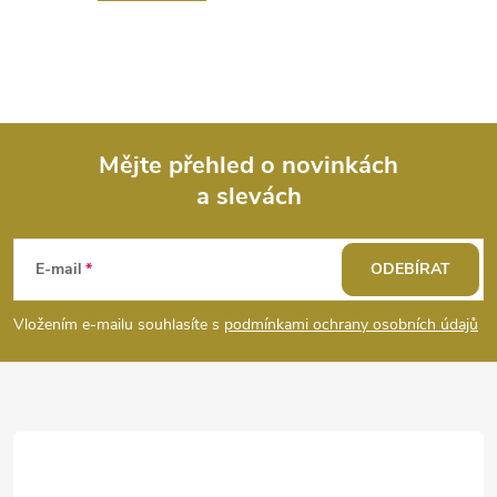
Mějte přehled o novinkách
a slevách
Z
á
E-mail
ODEBÍRAT
p
Vložením e-mailu souhlasíte s
podmínkami ochrany osobních údajů
a
t
í