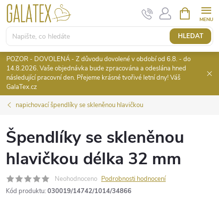
Přejít
NÁKUPNÍ
KOŠÍK
na
obsah
HLEDAT
POZOR - DOVOLENÁ - Z důvodu dovolené v období od 6.8. - do
14.8.2026. Vaše objednávka bude zpracována a odeslána hned
následující pracovní den. Přejeme krásné tvořivé letní dny! Váš
GalaTex.cz
napichovací špendlíky se skleněnou hlavičkou
Špendlíky se skleněnou
hlavičkou délka 32 mm
Neohodnoceno
Podrobnosti hodnocení
Kód produktu:
030019/14742/1014/34866