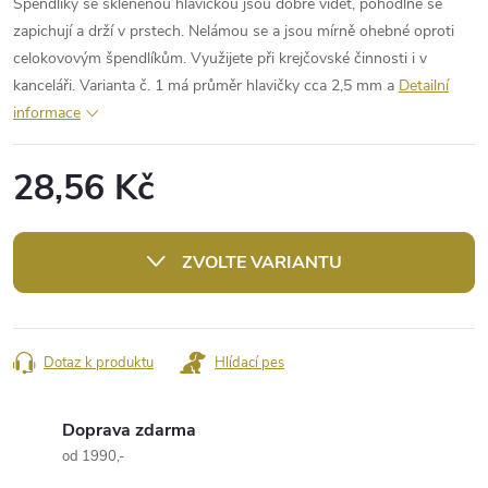
Špendlíky se skleněnou hlavičkou jsou dobře vidět, pohodlně se
zapichují a drží v prstech. Nelámou se a jsou mírně ohebné oproti
celokovovým špendlíkům. Využijete při krejčovské činnosti i v
kanceláři. Varianta č. 1 má průměr hlavičky cca 2,5 mm a
Detailní
informace
28,56 Kč
Měrná
cena:
ZVOLTE VARIANTU
Dotaz k produktu
Hlídací pes
Doprava zdarma
od 1990,-