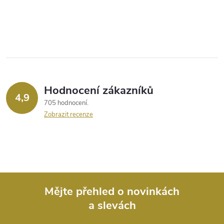
Hodnocení zákazníků
4,9
705 hodnocení
Zobrazit recenze
Mějte přehled o novinkách
a slevách
Z