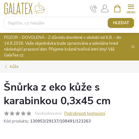
Přejít
NÁKUPNÍ
KOŠÍK
na
obsah
HLEDAT
POZOR - DOVOLENÁ - Z důvodu dovolené v období od 6.8. - do
14.8.2026. Vaše objednávka bude zpracována a odeslána hned
následující pracovní den. Přejeme krásné tvořivé letní dny! Váš
GalaTex.cz
kůže
Šnůrka z eko kůže s
karabinkou 0,3x45 cm
Neohodnoceno
Podrobnosti hodnocení
Kód produktu:
130953/29137/108491/123263