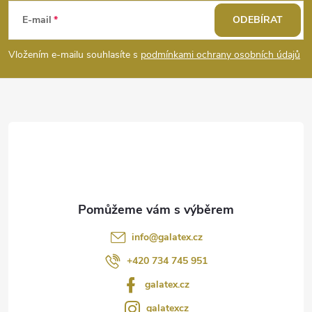
á
E-mail
ODEBÍRAT
p
Vložením e-mailu souhlasíte s
podmínkami ochrany osobních údajů
a
t
í
info
@
galatex.cz
+420 734 745 951
galatex.cz
galatexcz