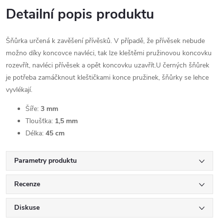
Detailní popis produktu
Šňůrka určená k zavěšení přívěsků. V případě, že přívěsek nebude
možno díky koncovce navléci, tak lze kleštěmi pružinovou koncovku
rozevřít, navléci přívěsek a opět koncovku uzavřít.U černých šňůrek
je potřeba zamáčknout kleštičkami konce pružinek, šňůrky se lehce
vyvlékají.
Šíře:
3 mm
Tloušťka:
1,5 mm
Délka:
45 cm
Parametry produktu
Recenze
Diskuse