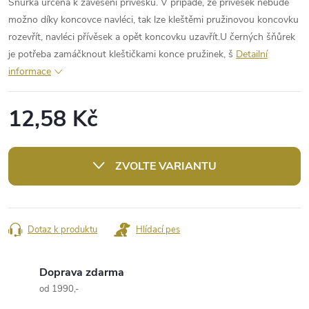
Šňůrka určená k zavěšení přívěsků. V případě, že přívěsek nebude
možno díky koncovce navléci, tak lze kleštěmi pružinovou koncovku
rozevřít, navléci přívěsek a opět koncovku uzavřít.U černých šňůrek
je potřeba zamáčknout kleštičkami konce pružinek, š
Detailní
informace
12,58 Kč
Měrná
cena:
ZVOLTE VARIANTU
Dotaz k produktu
Hlídací pes
Doprava zdarma
od 1990,-