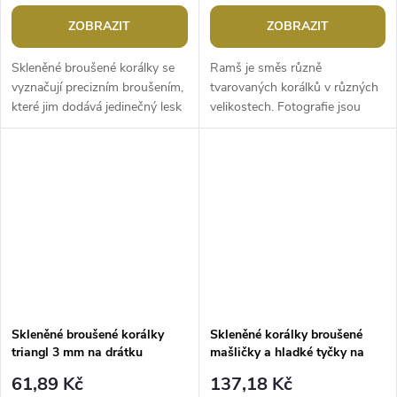
ZOBRAZIT
ZOBRAZIT
Skleněné broušené korálky se
Ramš je směs různě
vyznačují precizním broušením,
tvarovaných korálků v různých
které jim dodává jedinečný lesk
velikostech. Fotografie jsou
a vzhled. Jsou kulaté, ale
ilustrační - v balení se mohou
ploché, z obou stran mají...
vyskytovat i jiné tvary a
velikosti....
Skleněné broušené korálky
Skleněné korálky broušené
triangl 3 mm na drátku
mašličky a hladké tyčky na
drátku
61,89 Kč
137,18 Kč