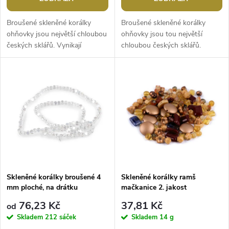
o
d
d
Broušené skleněné korálky
Broušené skleněné korálky
u
ohňovky jsou největší chloubou
ohňovky jsou tou největší
českých sklářů. Vynikají
chloubou českých sklářů.
u
především svým třpytem.
Vynikají především svým
k
Některé ohňovky mají povrch
třpytem. České ohňové perle
k
zušlechtěný...
jsou populárním...
t
t
ů
ů
Skleněné korálky broušené 4
Skleněné korálky ramš
mm ploché, na drátku
mačkanice 2. jakost
76,23 Kč
37,81 Kč
od
Skladem
212 sáček
Skladem
14 g