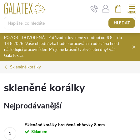
Přejít
NÁKUPNÍ
KOŠÍK
na
obsah
HLEDAT
POZOR - DOVOLENÁ - Z důvodu dovolené v období od 6.8. - do
14.8.2026. Vaše objednávka bude zpracována a odeslána hned
následující pracovní den. Přejeme krásné tvořivé letní dny! Váš
GalaTex.cz
Skleněné korálky
skleněné korálky
Nejprodávanější
Skleněné korálky broušené ohňovky 8 mm
Skladem