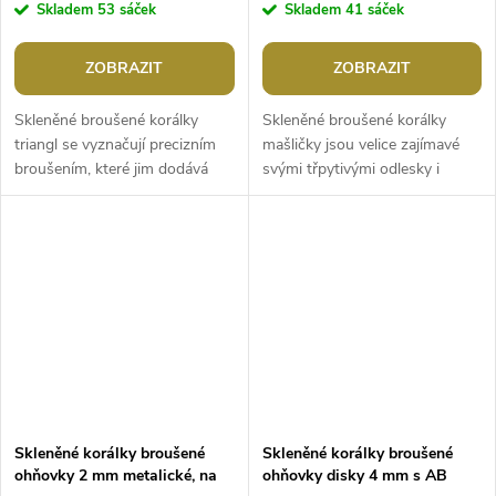
Skladem
53 sáček
Skladem
41 sáček
ZOBRAZIT
ZOBRAZIT
Skleněné broušené korálky
Skleněné broušené korálky
triangl se vyznačují precizním
mašličky jsou velice zajímavé
broušením, které jim dodává
svými třpytivými odlesky i
jedinečný lesk a zajímavý tvar.
tvarem. Jsou navlečené na
Vynikají především svým...
drátku a zkombinované s
hladkými...
Skleněné korálky broušené
Skleněné korálky broušené
ohňovky 2 mm metalické, na
ohňovky disky 4 mm s AB