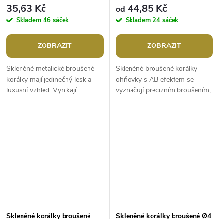
drátku
efektem
35,63 Kč
44,85 Kč
od
Skladem
46 sáček
Skladem
24 sáček
ZOBRAZIT
ZOBRAZIT
Skleněné metalické broušené
Skleněné broušené korálky
korálky mají jedinečný lesk a
ohňovky s AB efektem se
luxusní vzhled. Vynikají
vyznačují precizním broušením,
především svým třpytem. Díky
které jim dodává jedinečný lesk
své velikosti a tvaru jsou
a jemný vzhled. Jsou
ideální...
transparentní...
Skleněné korálky broušené
Skleněné korálky broušené Ø4