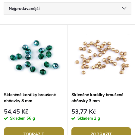
Ř
Nejprodávanější
a
Nejlevnější
V
Nejdražší
z
ý
Abecedně
e
p
n
i
í
s
p
Skleněné korálky broušené
Skleněné korálky broušené
ohňovky 8 mm
ohňovky 3 mm
p
r
54,45 Kč
53,77 Kč
r
Skladem
56 g
Skladem
2 g
o
ZOBRAZIT
ZOBRAZIT