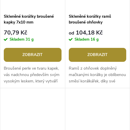
Skleněné korálky broušené
Skleněné korálky ramš
kapky 7x10 mm
broušené ohňovky
70,79 Kč
104,18 Kč
od
Skladem
31 g
Skladem
16 g
ZOBRAZIT
ZOBRAZIT
Broušené perle ve tvaru kapek,
Ramš z ohňovek doplněný
vás nadchnou především svým
mačkanými korálky je oblíbenou
vysokým leskem, který vytváří
směsí korálkářek, díky své
dojem luxusu. Některé kapky
tvarové i barevné pestrosti.
mají povrch zušlechtěný...
Navíc česká výroba zaručuje
léty...