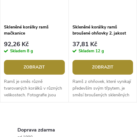
Skleněné korálky ramš
Skleněné korálky ramš
mačkanice
broušené ohňovky 2. jakost
92,26 Kč
37,81 Kč
Skladem
8 g
Skladem
12 g
ZOBRAZIT
ZOBRAZIT
Ramš je směs různě
Ramš z ohňovek, které vynikají
tvarovaných korálků v různých
především svým třpytem, je
velikostech. Fotografie jsou
směsí broušených skleněných
ilustrační - v balení se mohou
korálků různých velikostí. České
vyskytovat i jiné tvary a
ohňové perle jsou populárním...
velikosti....
O
v
Doprava zdarma