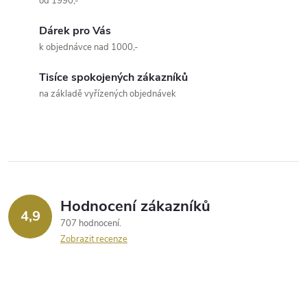
od 1990,-
l
Dárek pro Vás
á
k objednávce nad 1000,-
d
Tisíce spokojených zákazníků
a
na základě vyřízených objednávek
c
í
p
r
Hodnocení zákazníků
4,9
707 hodnocení
v
Zobrazit recenze
k
y