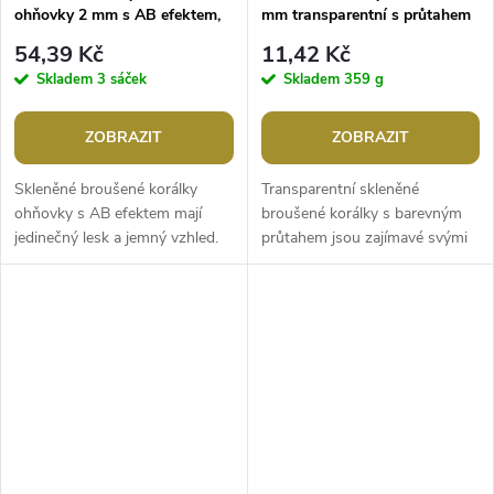
ohňovky 2 mm s AB efektem,
mm transparentní s průtahem
na šňůrce
54,39 Kč
11,42 Kč
Skladem
3 sáček
Skladem
359 g
ZOBRAZIT
ZOBRAZIT
Skleněné broušené korálky
Transparentní skleněné
ohňovky s AB efektem mají
broušené korálky s barevným
jedinečný lesk a jemný vzhled.
průtahem jsou zajímavé svými
Vynikají především svým
ploškami, které způsobují pěkný
třpytem. Díky své velikosti a
lesk korálků, každý kousek září
tvaru jsou...
a...