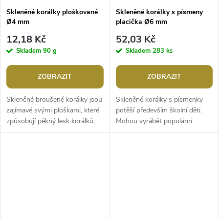
Skleněné korálky ploškované
Skleněné korálky s písmeny
Ø4 mm
placička Ø6 mm
12,18 Kč
52,03 Kč
Skladem
90 g
Skladem
283 ks
ZOBRAZIT
ZOBRAZIT
Skleněné broušené korálky jsou
Skleněné korálky s písmenky
zajímavé svými ploškami, které
potěší především školní děti.
způsobují pěkný lesk korálků,
Mohou vyrábět populární
přestože jsou spíše matné,
náramky přátelství se jménem
každý kousek září a...
obdarovaného. Korálky mají
tvar...