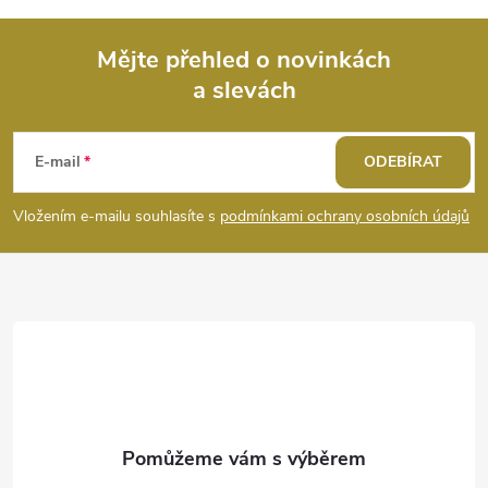
v
ý
Mějte přehled o novinkách
a slevách
Z
p
i
á
E-mail
ODEBÍRAT
s
p
Vložením e-mailu souhlasíte s
podmínkami ochrany osobních údajů
u
a
t
í