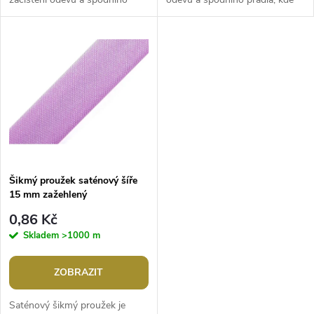
u
prádla, kde vynikne jako jemný
vynikne jako jemný a
k
a sofistikovaný detail. Můžete
sofistikovaný detail. Můžete ho
k
ho použít i...
použít i...
t
t
ů
ů
Šikmý proužek saténový šíře
15 mm zažehlený
0,86 Kč
Skladem
>1000 m
ZOBRAZIT
Saténový šikmý proužek je