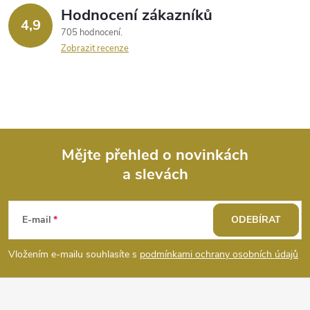
r
Hodnocení zákazníků
4,9
705 hodnocení
v
Zobrazit recenze
k
y
v
ý
Mějte přehled o novinkách
a slevách
Z
p
i
á
E-mail
ODEBÍRAT
s
p
Vložením e-mailu souhlasíte s
podmínkami ochrany osobních údajů
u
a