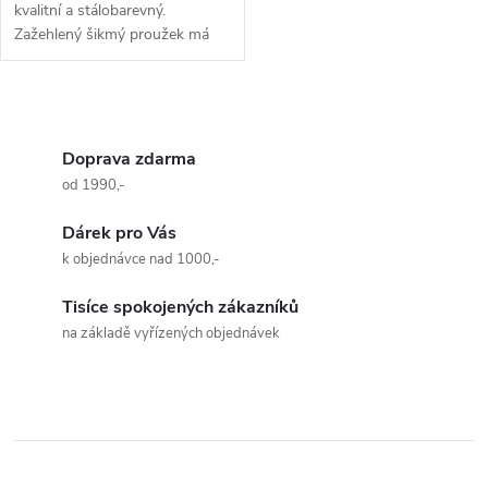
kvalitní a stálobarevný.
Zažehlený šikmý proužek má
šířku 15 mm, při rozložení měří
25 mm. Šikmý proužek
vyprodáváme z...
O
v
Doprava zdarma
od 1990,-
l
Dárek pro Vás
á
k objednávce nad 1000,-
d
Tisíce spokojených zákazníků
a
na základě vyřízených objednávek
c
í
p