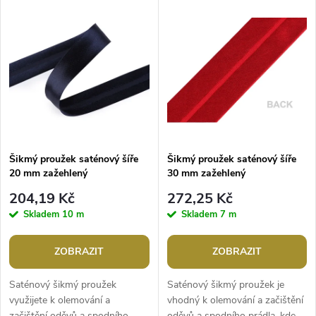
V
Nejdražší
z
ý
Abecedně
e
p
n
i
í
s
p
Šikmý proužek saténový šíře
Šikmý proužek saténový šíře
20 mm zažehlený
30 mm zažehlený
p
r
204,19 Kč
272,25 Kč
r
Skladem
10 m
Skladem
7 m
o
o
ZOBRAZIT
ZOBRAZIT
d
d
Saténový šikmý proužek
Saténový šikmý proužek je
u
využijete k olemování a
vhodný k olemování a začištění
začištění oděvů a spodního
oděvů a spodního prádla, kde