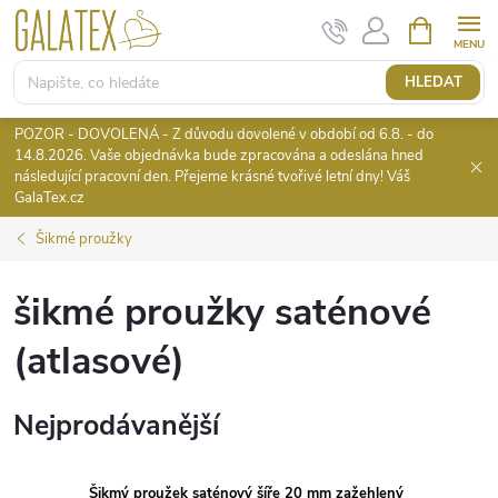
Přejít
NÁKUPNÍ
KOŠÍK
na
obsah
HLEDAT
POZOR - DOVOLENÁ - Z důvodu dovolené v období od 6.8. - do
14.8.2026. Vaše objednávka bude zpracována a odeslána hned
následující pracovní den. Přejeme krásné tvořivé letní dny! Váš
GalaTex.cz
Šikmé proužky
šikmé proužky saténové
(atlasové)
Nejprodávanější
Šikmý proužek saténový šíře 20 mm zažehlený