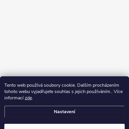
Tento web používá soubory cookie. Dalším procházením
tohoto webu vyjadřujete souhlas s jejich používáním.. Více
informací
zde
.
Sledovat na Instagramu
Nastavení
Copyright 2026
GalaTex.cz
. Všechna práva vyhrazena.
Upravit nastavení
cookies