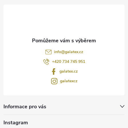
t
í
info
@
galatex.cz
+420 734 745 951
galatex.cz
galatexcz
Informace pro vás
Instagram