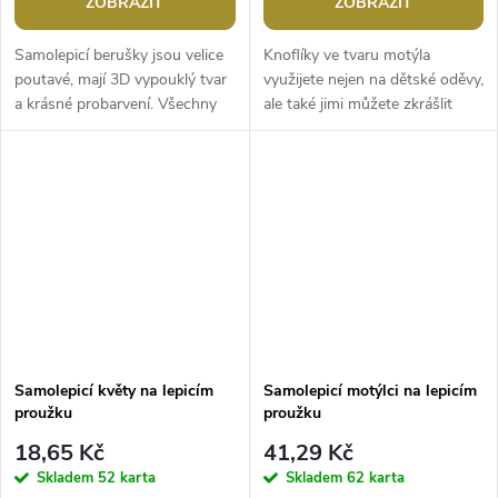
ZOBRAZIT
ZOBRAZIT
Samolepicí berušky jsou velice
Knoflíky ve tvaru motýla
poutavé, mají 3D vypouklý tvar
využijete nejen na dětské oděvy,
a krásné probarvení. Všechny
ale také jimi můžete zkrášlit
jsou nalepené na jednom archu
doplňky jako jsou tašky, čepice,
podkladové folie, ze které...
rukavice apod. Jsou vhodné...
Samolepicí květy na lepicím
Samolepicí motýlci na lepicím
proužku
proužku
18,65 Kč
41,29 Kč
Skladem
52 karta
Skladem
62 karta