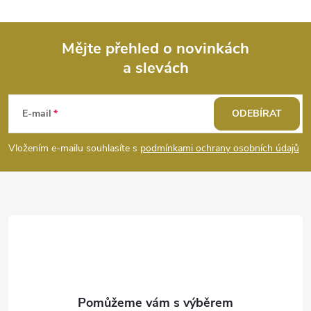
i
s
Mějte přehled o novinkách
u
a slevách
Z
á
E-mail
ODEBÍRAT
p
Vložením e-mailu souhlasíte s
podmínkami ochrany osobních údajů
a
t
í