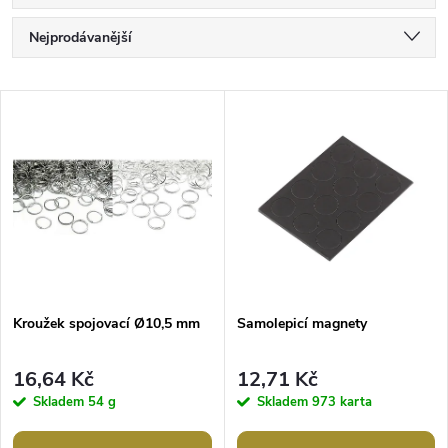
Ř
Nejprodávanější
a
Nejlevnější
V
Nejdražší
z
ý
Abecedně
e
p
n
i
í
s
p
Kroužek spojovací Ø10,5 mm
Samolepicí magnety
p
r
16,64 Kč
12,71 Kč
r
Skladem
54 g
Skladem
973 karta
o