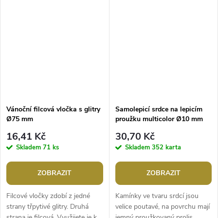
ozdobená dětskými motivy. Je...
žilek. Všechny samolepky jsou...
Vánoční filcová vločka s glitry
Samolepicí srdce na lepicím
Ø75 mm
proužku multicolor Ø10 mm
16,41 Kč
30,70 Kč
Skladem
71 ks
Skladem
352 karta
ZOBRAZIT
ZOBRAZIT
Filcové vločky zdobí z jedné
Kamínky ve tvaru srdcí jsou
strany třpytivé glitry. Druhá
velice poutavé, na povrchu mají
strana je filcová. Využijete je k
jemný proužkovaný prolis.