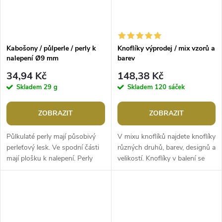
Kabošony / půlperle / perly k
Knoflíky výprodej / mix vzorů a
nalepení Ø9 mm
barev
34,94 Kč
148,38 Kč
Skladem
29 g
Skladem
120 sáček
ZOBRAZIT
ZOBRAZIT
Půlkulaté perly mají působivý
V mixu knoflíků najdete knoflíky
perleťový lesk. Ve spodní části
různých druhů, barev, designů a
mají plošku k nalepení. Perly
velikostí. Knoflíky v balení se
jsou vhodné na scrapbooking a
mohou lišit.Hmotnost: 200
zdobení dekoračních...
gBalení: cca 180 ks