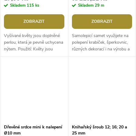
Skladem
115 ks
Skladem
29 m
ZOBRAZIT
ZOBRAZIT
Vyšívané květy jsou doplněné
Samolepicí samet využijete na
perlou, která je pevně uchycena
polepení krabiček, šperkovnic,
nýtem. Použití: Květy jsou
různých dekorací i na výrobu a
vhodné k přišití i nalepení.
zdobení vánočních ozdob. Díky
Skvěle vypadají na oblečení a...
samolepicímu povrchu je...
Dřevěné srdce mini k nalepení
Knihařský šroub 12; 16; 20 a
Ø10 mm
25 mm