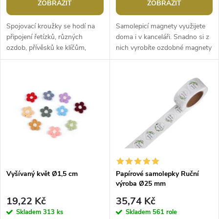
o
ZOBRAZIT
ZOBRAZIT
d
d
Spojovací kroužky se hodí na
Samolepicí magnety využijete
u
připojení řetízků, různých
doma i v kanceláři. Snadno si z
ozdob, přívěsků ke klíčům,
nich vyrobíte ozdobné magnety
u
kovovým záložkám apod. S
na nástěnku či lednici. Horní
k
oblibou se používají i ve
nemagnetická strana je...
k
scrapbookingu...
t
t
ů
ů
Vyšívaný květ Ø1,5 cm
Papírové samolepky Ruční
výroba Ø25 mm
19,22 Kč
35,74 Kč
Skladem
313 ks
Skladem
561 role