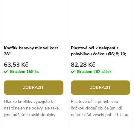
Knoflík barevný mix velikost
Plastové oči k nalepení s
28"
pohyblivou čočkou Ø6; 8; 10;
12 mm
63,53 Kč
82,28 Kč
Skladem
158 ks
Skladem
282 sáček
ZOBRAZIT
ZOBRAZIT
Hladké knoflíky využijete k
Plastové oči s pohyblivou
našití nejen na oděvy, ale také
čočkou dodají obličejům lidí
jimi můžete zkrášlit doplňky
nebo zvířat veselý pohled. Jsou
jako jsou klobouky, rukavice,
pomyslnou tečkou vašeho
tašky apod. Hodí se také...
dekorativního snažení. Černá