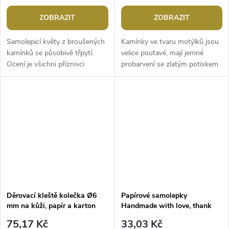
ZOBRAZIT
ZOBRAZIT
Samolepicí květy z broušených
Kamínky ve tvaru motýlků jsou
kamínků se působivě třpytí.
velice poutavé, mají jemné
Ocení je všichni příznivci
probarvení se zlatým potiskem
scrapbookingu, dívky i nevěsty.
žilek. Všechny jsou nalepené na
Kulaté kamínky mezi květy
jednom archu podkladové...
mají...
Děrovací kleště kolečka Ø6
Papírové samolepky
mm na kůži, papír a karton
Handmade with love, thank
you Ø25 mm
75,17 Kč
33,03 Kč