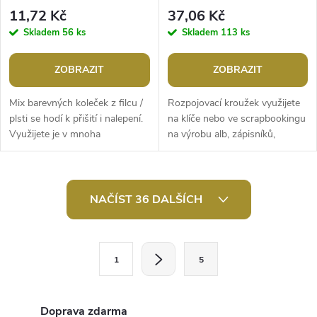
11,72 Kč
37,06 Kč
Skladem
56 ks
Skladem
113 ks
ZOBRAZIT
ZOBRAZIT
Mix barevných koleček z filcu /
Rozpojovací kroužek využijete
plsti se hodí k přišití i nalepení.
na klíče nebo ve scrapbookingu
Využijete je v mnoha
na výrobu alb, zápisníků,
výtvarných technikách, skvěle
sestavení vzorníků apod. Je
se hodí na tvoření s dětmi....
využívaný i na výrobu quiet...
O
NAČÍST 36 DALŠÍCH
v
l
S
1
5
t
á
r
d
á
Doprava zdarma