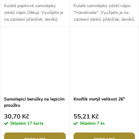
Kulaté papírové samolepky
Kulaté samolepky zdobí nápis
zdobí nápis Děkuji. Využijete je
"Handmade". Využijete je na
na zdobení přáníček, deníků,
zdobení dárků, přáníček, deníků,
dárků, foto rámečků, alb,
foto rámečků, alb, pozvánek,
pozvánek, krabiček apod. Jsou...
krabiček apod....
Samolepicí berušky na lepicím
Knoflík motýl velikost 26"
proužku
30,70 Kč
55,21 Kč
Skladem
27 karta
Skladem
7 ks