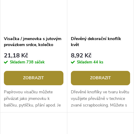
Visačka / jmenovka s jutovým
Dřevěný dekorační knoflík
provázkem srdce, kolečko
květ
21,18 Kč
8,92 Kč
Skladem
738 sáček
Skladem
44 ks
ZOBRAZIT
ZOBRAZIT
Papírovou visačku můžete
Dřevěné knoflíky ve tvaru květu
přivázat jako jmenovku k
využijete převážně v technice
balíčku, pytlíčku, přání apod. Je
zvané scrapbooking. Můžete s
vyrobená z pevného papíru. V
nimi ozdobit rámečky, přáníčka,
horní části má vyražený
jmenovky, pozvánky,...
kruhový...