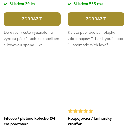
Skladem
39 ks
Skladem
535 role
ZOBRAZIT
ZOBRAZIT
Děrovací kleště využijete na
Kulaté papírové samolepky
výrobu pásků, uch ke kabelkám
zdobí nápisy "Thank you" nebo
s kovovou sponou, ke
"Handmade with love".
kreativnímu tvoření ve
Využijete je na zdobení
scrapbookingu apod. Jsou
přáníček, deníků, dárků,...
vhodné na koženku,...
Filcové / plstěné kolečko Ø4
Rozpojovací / knihařský
cm polotovar
kroužek