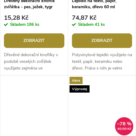
Dřevěný dekorační knoflík
Lepidlo na textil, papír,
zvířátka - pes, ježek, tygr
keramiku, dřevo 60 ml
15,28 Kč
74,87 Kč
Skladem
186 ks
Skladem
41 ks
ZOBRAZIT
ZOBRAZIT
Dřevěné dekorační knoflíky v
Polyvinylové lepidlo využijete na
podobě veselých zvířátek
textil, papír, keramiku nebo
využijete zejména ve
dřevo. Práce s ním je velmi
scrapbookingu. Můžete s nimi
pohodlná, díky uzávěru ve tvaru
Akce
ozdobit foto rámečky, alba,
špičky dávkuje s velkou...
deníky,...
Výprodej
–78 %
40,90 Kč