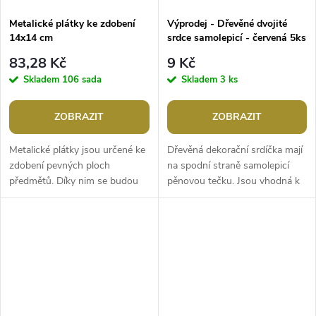
Metalické plátky ke zdobení
Výprodej - Dřevěné dvojité
14x14 cm
srdce samolepicí - červená 5ks
83,28 Kč
9 Kč
Skladem
106 sada
Skladem
3 ks
ZOBRAZIT
ZOBRAZIT
Metalické plátky jsou určené ke
Dřevěná dekorační srdíčka mají
zdobení pevných ploch
na spodní straně samolepicí
předmětů. Díky nim se budou
pěnovou tečku. Jsou vhodná k
ozdobené předměty efektně
výrobě valentýnských i
lesknout. Můžete je použít na
sezónních dekorací. Poslouží
tvorbu...
vám na...