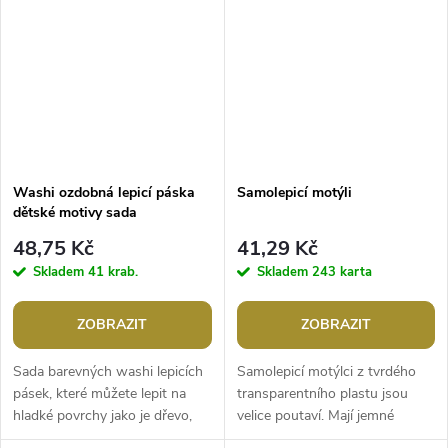
čočka...
Washi ozdobná lepicí páska
Samolepicí motýli
dětské motivy sada
48,75 Kč
41,29 Kč
Skladem
41 krab.
Skladem
243 karta
ZOBRAZIT
ZOBRAZIT
Sada barevných washi lepicích
Samolepicí motýlci z tvrdého
pásek, které můžete lepit na
transparentního plastu jsou
hladké povrchy jako je dřevo,
velice poutaví. Mají jemné
plast, papír, sklo, atd. je
probarvení se zlatým potiskem