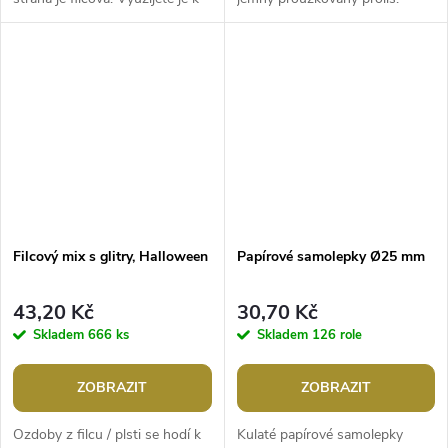
aranžování, např. svátečního
Všechny jsou nalepené na
stolu, ale hodí se také...
jednom archu podkladové folie,
ze...
Filcový mix s glitry, Halloween
Papírové samolepky Ø25 mm
43,20 Kč
30,70 Kč
Skladem
666 ks
Skladem
126 role
ZOBRAZIT
ZOBRAZIT
Ozdoby z filcu / plsti se hodí k
Kulaté papírové samolepky