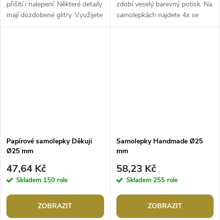
přišití i nalepení. Některé detaily
zdobí veselý barevný potisk. Na
mají dozdobené glitry. Využijete
samolepkách najdete 4x se
je v mnoha výtvarných
opakující motiv. Využijete je na
technikách, skvěle se...
zdobení přáníček, deníků,...
Papírové samolepky Děkuji
Samolepky Handmade Ø25
Ø25 mm
mm
47,64 Kč
58,23 Kč
Skladem
150 role
Skladem
255 role
ZOBRAZIT
ZOBRAZIT