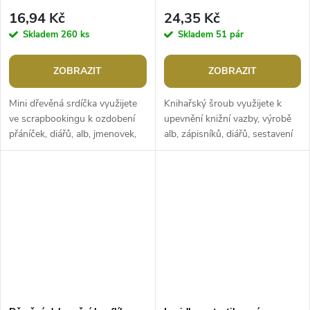
16,94 Kč
24,35 Kč
Skladem
260 ks
Skladem
51 pár
ZOBRAZIT
ZOBRAZIT
Mini dřevěná srdíčka využijete
Knihařský šroub využijete k
ve scrapbookingu k ozdobení
upevnění knižní vazby, výrobě
přáníček, diářů, alb, jmenovek,
alb, zápisníků, diářů, sestavení
krabiček apod. Vyniknou jako
vzorníků apod. Průměr hlavičky
svatební i valentýnská...
je 10 mm.Délka: 12; 16;...