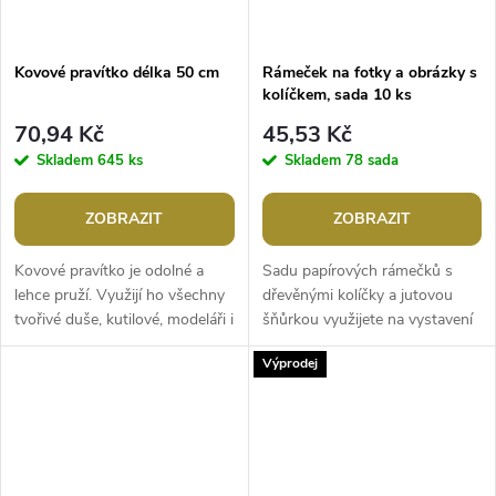
Kovové pravítko délka 50 cm
Rámeček na fotky a obrázky s
kolíčkem, sada 10 ks
70,94 Kč
45,53 Kč
Skladem
645 ks
Skladem
78 sada
ZOBRAZIT
ZOBRAZIT
Kovové pravítko je odolné a
Sadu papírových rámečků s
lehce pruží. Využijí ho všechny
dřevěnými kolíčky a jutovou
tvořivé duše, kutilové, modeláři i
šňůrkou využijete na vystavení
švadlenky. Je skvělé na rýsování
fotografií, pohlednic a malých
Výprodej
i řezání. Na jedné...
obrázků. Vyniknou v každém...