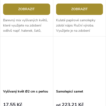
ZOBRAZIT
ZOBRAZIT
Barevný mix vyšívaných květů,
Kulaté papírové samolepky
které využijete na zdobení
zdobí nápis Ruční výroba.
oděvů např. halenek, šatů,
Využijete je na zdobení
kloboučků, tašek apod. I tento
přáníček, deníků, dárků, foto
malý detail v podobě květu
rámečků, alb, pozvánek,
může...
krabiček apod....
Vyšívaný květ Ø2 cm s perlou
Samolepicí samet
17,55 Kč
223,21 Kč
od