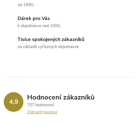
a
n
od 1990,-
k
c
Dárek pro Vás
o
k objednávce nad 1000,-
í
v
á
Tisíce spokojených zákazníků
p
na základě vyřízených objednávek
n
r
í
v
k
y
Hodnocení zákazníků
4,9
v
707 hodnocení
Zobrazit recenze
ý
p