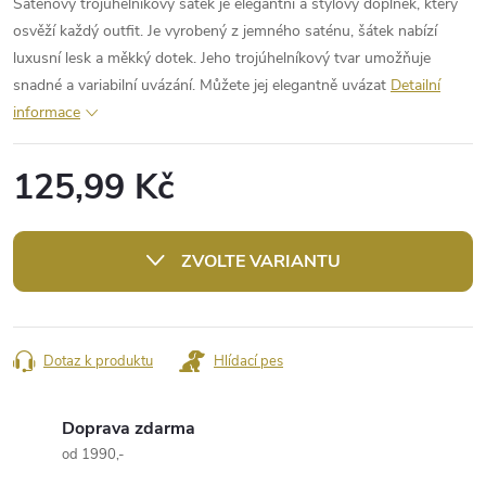
Saténový trojúhelníkový šátek je elegantní a stylový doplněk, který
osvěží každý outfit. Je vyrobený z jemného saténu, šátek nabízí
luxusní lesk a měkký dotek. Jeho trojúhelníkový tvar umožňuje
snadné a variabilní uvázání. Můžete jej elegantně uvázat
Detailní
informace
125,99 Kč
Měrná
cena:
ZVOLTE VARIANTU
Dotaz k produktu
Hlídací pes
Doprava zdarma
od 1990,-