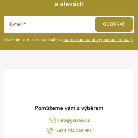
a slevách
Z
á
E-mail
ODEBÍRAT
p
Vložením e-mailu souhlasíte s
podmínkami ochrany osobních údajů
a
t
í
info
@
galatex.cz
+420 734 745 951