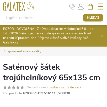
Přejít
NÁKUPNÍ
KOŠÍK
na
obsah
HLEDAT
POZOR - DOVOLENÁ - Z důvodu dovolené v období od 6.8. - do
14.8.2026. Vaše objednávka bude zpracována a odeslána hned
následující pracovní den. Přejeme krásné tvořivé letní dny! Váš
GalaTex.cz
společenské šály a šátky
Saténový šátek
trojúhelníkový 65x135 cm
Neohodnoceno
Podrobnosti hodnocení
Kód produktu:
620340/61997/161113/288030