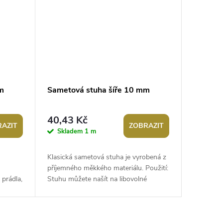
m
Sametová stuha šíře 10 mm
40,43 Kč
AZIT
ZOBRAZIT
Skladem
1 m
Klasická sametová stuha je vyrobená z
příjemného měkkého materiálu. Použití:
 prádla,
Stuhu můžete našít na libovolné
Můžete
oblečení. Hodí se k našití na...