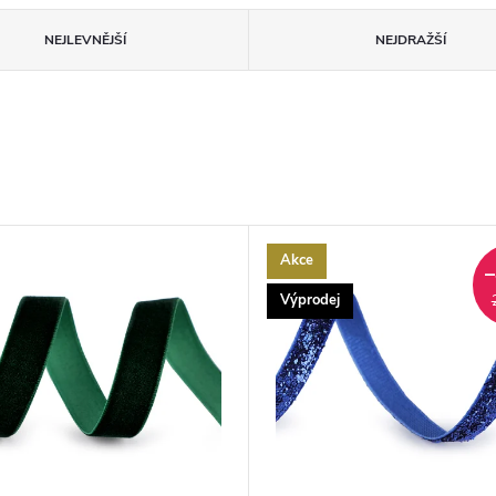
NEJLEVNĚJŠÍ
NEJDRAŽŠÍ
Akce
Výprodej