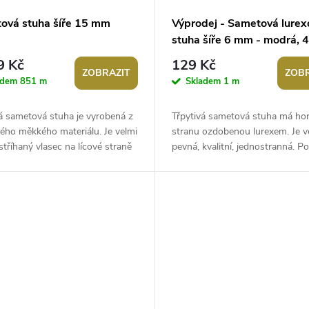
ová stuha šíře 15 mm
Výprodej - Sametová lurex
stuha šíře 6 mm - modrá, 
9 Kč
129 Kč
ZOBRAZIT
ZOBR
adem
851 m
Skladem
1 m
á sametová stuha je vyrobená z
Třpytivá sametová stuha má hor
ého měkkého materiálu. Je velmi
stranu ozdobenou lurexem. Je ve
stříhaný vlasec na lícové straně
pevná, kvalitní, jednostranná. Pou
obný efekt. Použití:...
Stuhu můžete použít na ozdoben