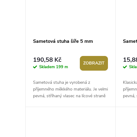
Sametová stuha šíře 5 mm
Samet
190,58 Kč
15,8
ZOBRAZIT
Skladem
199 m
Skl
Sametová stuha je vyrobená z
Klasick
příjemného měkkého materiálu. Je velmi
příjemn
pevná, stříhaný vlasec na lícové straně
pevná, 
tvoří zdobný efekt. Použití: Stuhu...
tvoří zd