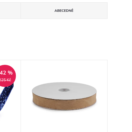
ABECEDNĚ
–42 %
225 Kč