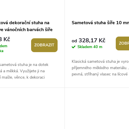
ová dekorační stuha na
Sametová stuha šíře 10 m
ve vánočních barvách šíře
, návin 2,7 m
3 Kč
328,17 Kč
od
ZOBR
ZOBRAZIT
adem
Skladem
40 m
ka
Klasická sametová stuha je vyr
sametová stuha je na dotek
příjemného měkkého materiálu. 
á a měkká. Využijete ji na
pevná, stříhaný vlasec na lícové
 mašle, věnce, k dekoraci
tvoří zdobný efekt. Použití:...
tní tabule i židlí. Vynikne také