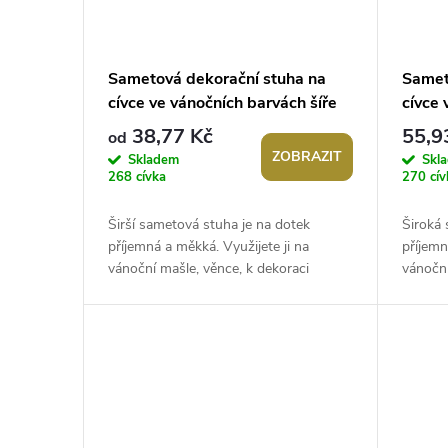
Sametová dekorační stuha na
Samet
cívce ve vánočních barvách šíře
cívce 
38 mm, návin 2,7 m
50 mm
38,77 Kč
55,9
od
ZOBRAZIT
Skladem
Skl
268 cívka
270 cív
Širší sametová stuha je na dotek
Široká 
příjemná a měkká. Využijete ji na
příjemn
vánoční mašle, věnce, k dekoraci
vánoční
slavnostní tabule i židlí. Vynikne také
slavnos
v...
v...