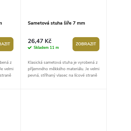
m
Sametová stuha šíře 7 mm
26,47 Kč
AZIT
ZOBRAZIT
Skladem
11 m
obená z
Klasická sametová stuha je vyrobená z
Je velmi
příjemného měkkého materiálu. Je velmi
 straně
pevná, stříhaný vlasec na lícové straně
tvoří zdobný efekt. Použití:...