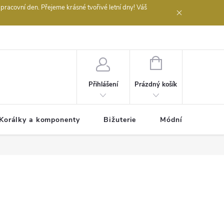
acovní den. Přejeme krásné tvořivé letní dny! Váš
 obchodu
NÁKUPNÍ
KOŠÍK
Prázdný košík
Přihlášení
Korálky a komponenty
Bižuterie
Módní doplňky