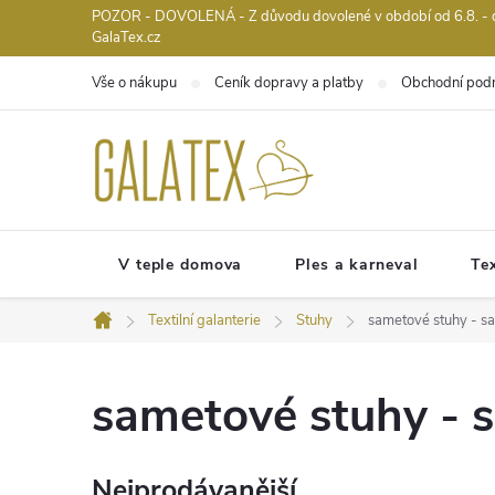
Přejít
POZOR - DOVOLENÁ - Z důvodu dovolené v období od 6.8. - do 
GalaTex.cz
na
obsah
Vše o nákupu
Ceník dopravy a platby
Obchodní pod
V teple domova
Ples a karneval
Tex
Textilní galanterie
Stuhy
sametové stuhy - s
Domů
sametové stuhy - 
Nejprodávanější