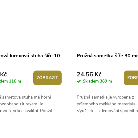
ová lurexová stuha šíře 10
Pružná sametka šíře 30 m
 Kč
24,56 Kč
ZOBRAZIT
ZOBR
adem
116 m
Skladem
389 m
vá sametová stuha má horní
Pružná sametka je vyrobená z
 ozdobenou lurexem. Je
příjemného měkkého materiálu.
anná, velice kvalitní. Použití:
Využijete ji k lemování spodního
 můžete našít na jakékoliv
podvazků, halenek, šatů apod. 
....
ji použít...