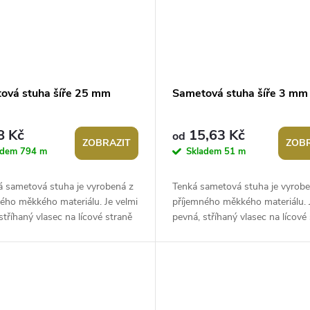
ová stuha šíře 25 mm
Sametová stuha šíře 3 mm
8 Kč
15,63 Kč
od
ZOBRAZIT
ZOBR
adem
794 m
Skladem
51 m
á sametová stuha je vyrobená z
Tenká sametová stuha je vyrobe
ého měkkého materiálu. Je velmi
příjemného měkkého materiálu. 
stříhaný vlasec na lícové straně
pevná, stříhaný vlasec na lícové
obný efekt. Použití:...
tvoří zdobný efekt. Použití:...