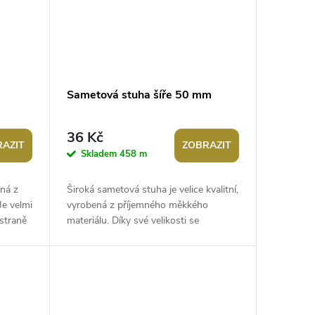
Sametová stuha šíře 50 mm
36 Kč
AZIT
ZOBRAZIT
Skladem
458 m
ná z
Široká sametová stuha je velice kvalitní,
Je velmi
vyrobená z příjemného měkkého
 straně
materiálu. Díky své velikosti se
perfektně hodí na vánoční mašle,
věnce, k...