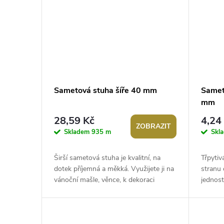
Sametová stuha šíře 40 mm
Samet
mm
28,59 Kč
4,24
ZOBRAZIT
Skladem
935 m
Skl
Širší sametová stuha je kvalitní, na
Třpyti
dotek příjemná a měkká. Využijete ji na
stranu
vánoční mašle, věnce, k dekoraci
jednostr
slavnostní tabule i židlí. Vynikne...
sametku
oblečení