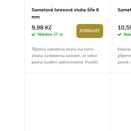
p
d
Sametová lurexová stuha šíře 6
Samet
mm
r
u
9,98 Kč
10,5
ZOBRAZIT
o
k
Skladem
27 m
Skl
d
t
Třpytivá sametová stuha má horní
Klasick
stranu ozdobenou lurexem. Je velice
příjemn
u
pevná, kvalitní, jednostranná. Použití:
pevná, 
ů
Stuhu můžete použít na ozdobení...
tvoří zd
k
t
ů