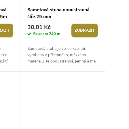
ová
Sametová stuha oboustranná
45m
šíře 25 mm
30,01 Kč
AZIT
ZOBRAZIT
Skladem
240 m
ní
Sametová stuha je velice kvalitní,
lice
vyrobená z příjemného, měkkého
žití:
materiálu. Je oboustranná, jemná a má
í...
okraje. Použití: Sametku můžete našít
na...