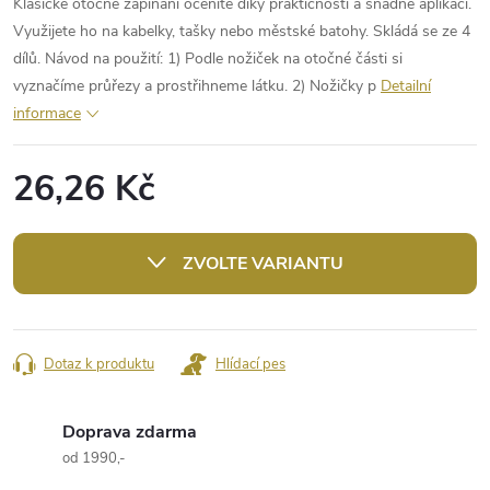
Klasické otočné zapínání oceníte díky praktičnosti a snadné aplikaci.
Využijete ho na kabelky, tašky nebo městské batohy. Skládá se ze 4
dílů. Návod na použití: 1) Podle nožiček na otočné části si
vyznačíme průřezy a prostřihneme látku. 2) Nožičky p
Detailní
informace
26,26 Kč
Měrná
cena:
ZVOLTE VARIANTU
Dotaz k produktu
Hlídací pes
Doprava zdarma
od 1990,-