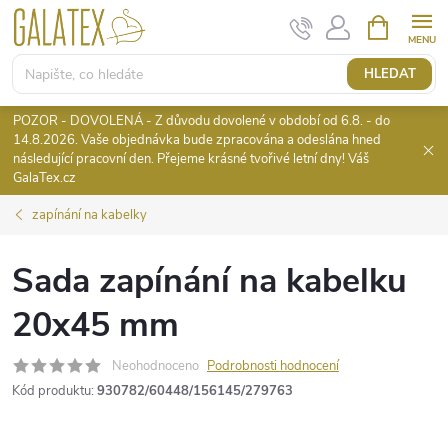
Přejít
NÁKUPNÍ
KOŠÍK
na
obsah
HLEDAT
POZOR - DOVOLENÁ - Z důvodu dovolené v období od 6.8. - do
14.8.2026. Vaše objednávka bude zpracována a odeslána hned
následující pracovní den. Přejeme krásné tvořivé letní dny! Váš
GalaTex.cz
zapínání na kabelky
Sada zapínání na kabelku
20x45 mm
Neohodnoceno
Podrobnosti hodnocení
Kód produktu:
930782/60448/156145/279763