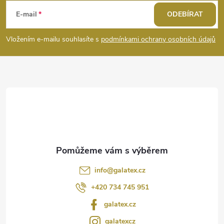
á
E-mail
ODEBÍRAT
p
Vložením e-mailu souhlasíte s
podmínkami ochrany osobních údajů
a
t
í
info
@
galatex.cz
+420 734 745 951
galatex.cz
galatexcz