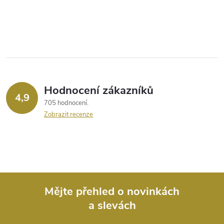
Hodnocení zákazníků
4,9
705 hodnocení
Zobrazit recenze
Mějte přehled o novinkách
a slevách
Z