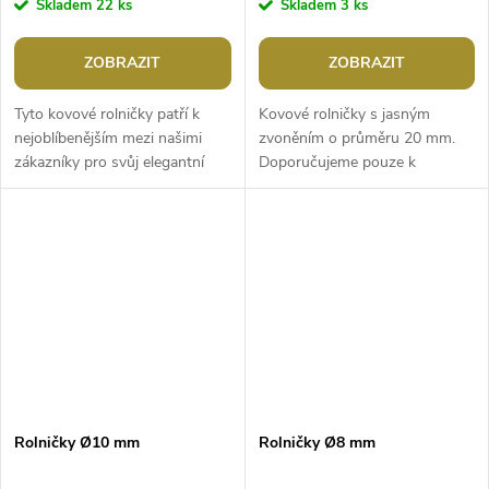
Skladem
22 ks
Skladem
3 ks
ZOBRAZIT
ZOBRAZIT
Tyto kovové rolničky patří k
Kovové rolničky s jasným
nejoblíbenějším mezi našimi
zvoněním o průměru 20 mm.
zákazníky pro svůj elegantní
Doporučujeme pouze k
vzhled. Doporučujeme pouze k
dekoračním účelům.Průměr: 20
dekoračním účelům.Průměr:
mmPrůvlek: 2,7 mmZvonivé
20...
Rolničky Ø10 mm
Rolničky Ø8 mm