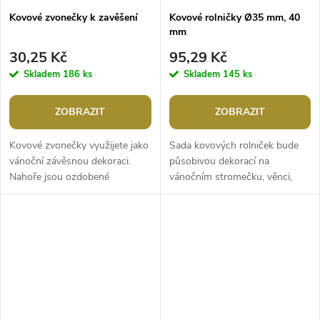
Kovové zvonečky k zavěšení
Kovové rolničky Ø35 mm, 40
mm
30,25 Kč
95,29 Kč
Skladem
186 ks
Skladem
145 ks
ZOBRAZIT
ZOBRAZIT
Kovové zvonečky využijete jako
Sada kovových rolniček bude
vánoční závěsnou dekoraci.
působivou dekorací na
Nahoře jsou ozdobené
vánočním stromečku, věnci,
větvičkou, mašličkou a
dveřích apod. Jemně zvoní,
bobulemi. Mají poutko k
nahoře mají otvor na provlečení
zavěšení, můžete je...
šňůrky nebo...