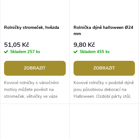
Rolničky stromeček, hvězda
Rolnička dýně halloween Ø24
mm
51,05 Kč
9,80 Kč
Skladem
257 ks
Skladem
455 ks
ZOBRAZIT
ZOBRAZIT
Kovové rolničky s vánočními
Kovové rolničky v podobě dýně
motivy můžete pověsit na
jsou působivou dekorací na
stromeček, větvičky ve váze
Halloween. Ozdobí párty stůl,
nebo na dekorační girlandy a
pytlíky s nadílkou, kostýmy,
věnce. Jsou spíše dekorační,
věnce, dveře apod. Jemně
nemají...
zvoní,...