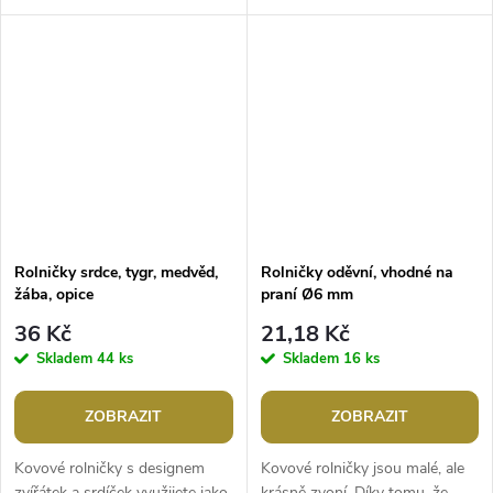
Jsou vhodné jako ozdoba na
Rolničky využijete na výrobu
vánoční stromek, věnec nebo...
různých ozdob a
dekorací.Průměr:...
Rolničky srdce, tygr, medvěd,
Rolničky oděvní, vhodné na
žába, opice
praní Ø6 mm
36 Kč
21,18 Kč
Skladem
44 ks
Skladem
16 ks
ZOBRAZIT
ZOBRAZIT
Kovové rolničky s designem
Kovové rolničky jsou malé, ale
zvířátek a srdíček využijete jako
krásně zvoní. Díky tomu, že