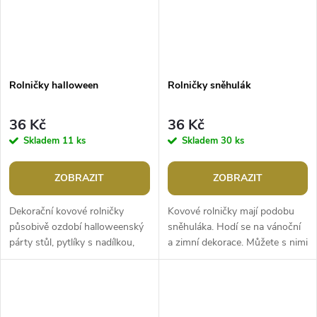
Rolničky halloween
Rolničky sněhulák
36 Kč
36 Kč
Skladem
11 ks
Skladem
30 ks
ZOBRAZIT
ZOBRAZIT
Dekorační kovové rolničky
Kovové rolničky mají podobu
působivě ozdobí halloweenský
sněhuláka. Hodí se na vánoční
párty stůl, pytlíky s nadílkou,
a zimní dekorace. Můžete s nimi
kostýmy, věnce, dveře apod.
ozdobit dárky, věnce, svícny
Nahoře mají otvor na
apod. Nahoře mají otvor na...
provlečení...