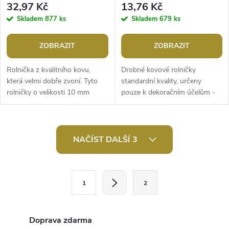
32,97 Kč
13,76 Kč
Skladem
877 ks
Skladem
679 ks
ZOBRAZIT
ZOBRAZIT
Rolnička z kvalitního kovu,
Drobné kovové rolničky
která velmi dobře zvoní. Tyto
standardní kvality, určeny
rolničky o velikosti 10 mm
pouze k dekoračním účelům -
vydávají jasný zvuk. Určeny
například na vánoční věnce.
jsou pouze k dekoračním
Zvoní tlumeněji. Průměr
účelům....
rolniček je cca...
O
NAČÍST DALŠÍ 3
v
l
S
1
2
t
á
r
d
á
Doprava zdarma