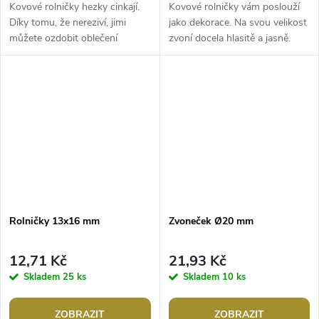
Kovové rolničky hezky cinkají.
Kovové rolničky vám poslouží
Díky tomu, že nereziví, jimi
jako dekorace. Na svou velikost
můžete ozdobit oblečení
zvoní docela hlasitě a jasně.
(čepice, rukavice, papuče, šály
Jsou vhodné také na výrobu
apod.). Jsou vhodné i na...
karnevalových nebo...
Rolničky 13x16 mm
Zvoneček Ø20 mm
12,71 Kč
21,93 Kč
Skladem
25 ks
Skladem
10 ks
ZOBRAZIT
ZOBRAZIT