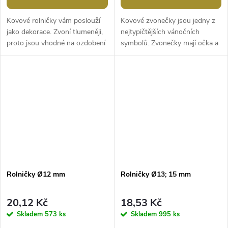
Kovové rolničky vám poslouží
Kovové zvonečky jsou jedny z
jako dekorace. Zvoní tlumeněji,
nejtypičtějších vánočních
proto jsou vhodné na ozdobení
symbolů. Zvonečky mají očka a
vánočních věnců a jiných
jsou primárně určeny k
dekorací.Šířka: 13 mmVýška:
dekoracím - například jako
16...
ozdoba...
Rolničky Ø12 mm
Rolničky Ø13; 15 mm
20,12 Kč
18,53 Kč
Skladem
573 ks
Skladem
995 ks