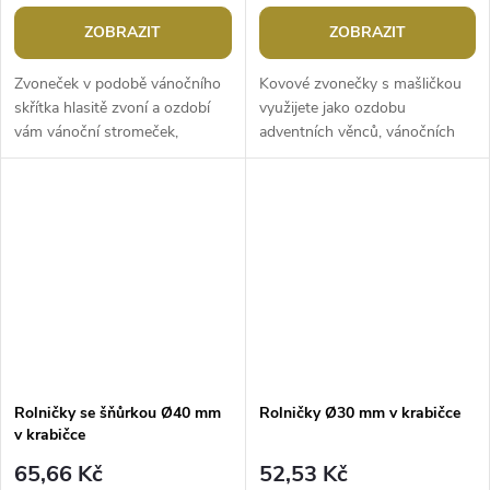
ZOBRAZIT
ZOBRAZIT
Zvoneček v podobě vánočního
Kovové zvonečky s mašličkou
skřítka hlasitě zvoní a ozdobí
využijete jako ozdobu
vám vánoční stromeček,
adventních věnců, vánočních
dekorační věnce nebo ho
stromečků, větviček ve váze i k
můžete jen tak položit na
ozdobení vánočních dárků.
poličku či...
Zvuk mají...
Rolničky se šňůrkou Ø40 mm
Rolničky Ø30 mm v krabičce
v krabičce
65,66 Kč
52,53 Kč