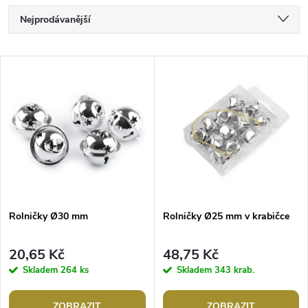
Ř
Nejprodávanější
a
Nejlevnější
V
Nejdražší
z
ý
Abecedně
e
p
n
i
í
s
p
Rolničky Ø30 mm
Rolničky Ø25 mm v krabičce
p
r
20,65 Kč
48,75 Kč
r
Skladem
264 ks
Skladem
343 krab.
o
ZOBRAZIT
ZOBRAZIT