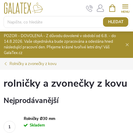
Přejít
NÁKUPNÍ
KOŠÍK
na
obsah
HLEDAT
POZOR - DOVOLENÁ - Z důvodu dovolené v období od 6.8. - do
14.8.2026. Vaše objednávka bude zpracována a odeslána hned
následující pracovní den. Přejeme krásné tvořivé letní dny! Váš
GalaTex.cz
Rolničky a zvonečky z kovu
rolničky a zvonečky z kovu
Nejprodávanější
Rolničky Ø30 mm
Skladem