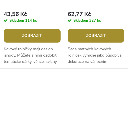
43,56 Kč
62,77 Kč
Skladem
114 ks
Skladem
327 ks
ZOBRAZIT
ZOBRAZIT
Kovové rolničky mají design
Sada matných kovových
jahody. Můžete s nimi ozdobit
rolniček vynikne jako působivá
tematické dárky, věnce, svícny
dekorace na vánočním
apod. Nahoře mají otvor na
stromečku, věnci, dveřích apod.
provlečení šňůrky nebo háčku....
Jemně zvoní, nahoře mají otvor
na...