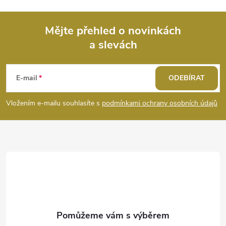
i
s
Mějte přehled o novinkách
u
a slevách
Z
á
E-mail
ODEBÍRAT
p
Vložením e-mailu souhlasíte s
podmínkami ochrany osobních údajů
a
t
í