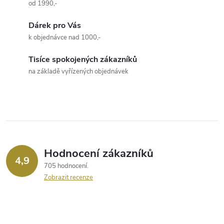
a
n
od 1990,-
k
c
Dárek pro Vás
o
k objednávce nad 1000,-
í
v
á
Tisíce spokojených zákazníků
p
na základě vyřízených objednávek
n
r
í
v
k
y
Hodnocení zákazníků
4,9
v
705 hodnocení
Zobrazit recenze
ý
p