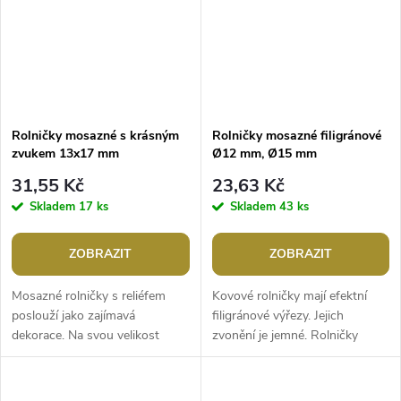
Rolničky mosazné s krásným
Rolničky mosazné filigránové
zvukem 13x17 mm
Ø12 mm, Ø15 mm
31,55 Kč
23,63 Kč
Skladem
17 ks
Skladem
43 ks
ZOBRAZIT
ZOBRAZIT
Mosazné rolničky s reliéfem
Kovové rolničky mají efektní
poslouží jako zajímavá
filigránové výřezy. Jejich
dekorace. Na svou velikost
zvonění je jemné. Rolničky
zvoní docela hlasitě a jasně.
využijete na výrobu různých
Využijete je na tvoření různých
ozdob a dekorací.Průměr: č. 1:
ozdob,...
12...