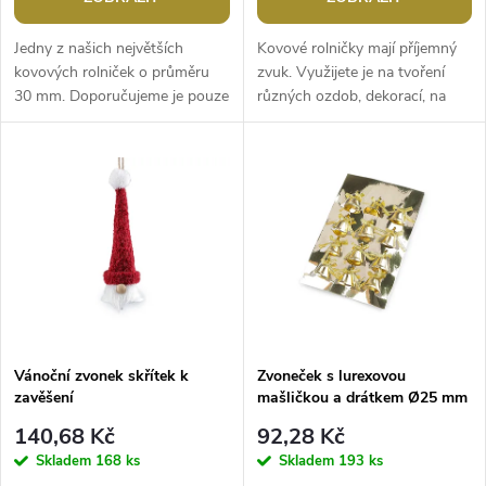
o
d
d
Jedny z našich největších
Kovové rolničky mají příjemný
u
kovových rolniček o průměru
zvuk. Využijete je na tvoření
30 mm. Doporučujeme je pouze
různých ozdob, dekorací, na
u
k dekoračním účelům. Rolničky
vánoční stromeček apod.
k
mají výrazně lesklou
Součástí balení jsou lurexové...
k
povrchovou...
t
t
ů
ů
Vánoční zvonek skřítek k
Zvoneček s lurexovou
zavěšení
mašličkou a drátkem Ø25 mm
140,68 Kč
92,28 Kč
Skladem
168 ks
Skladem
193 ks