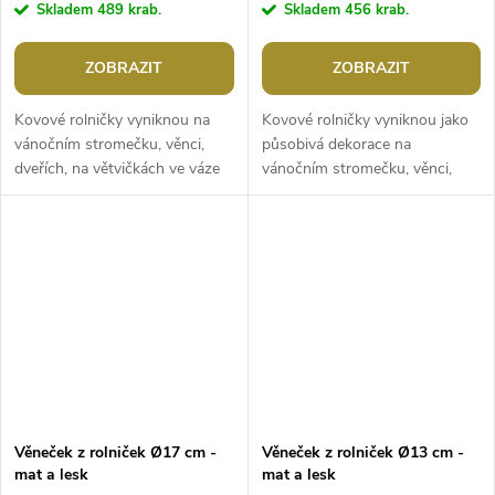
Skladem
489 krab.
Skladem
456 krab.
ZOBRAZIT
ZOBRAZIT
Kovové rolničky vyniknou na
Kovové rolničky vyniknou jako
vánočním stromečku, věnci,
působivá dekorace na
dveřích, na větvičkách ve váze
vánočním stromečku, věnci,
apod. Mají poutko z lurexové
dveřích apod. Zvuk je jemný a
šňůry, za které je můžete...
tlumený. Součástí balení jsou
lurexové...
Věneček z rolniček Ø17 cm -
Věneček z rolniček Ø13 cm -
mat a lesk
mat a lesk