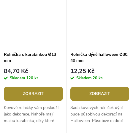
Rolnička s karabinkou Ø13
Rolnička dýně halloween Ø30,
mm
40 mm
84,70 Kč
12,25 Kč
Skladem
120 ks
Skladem
20 ks
ZOBRAZIT
ZOBRAZIT
Kovové rolničky vám poslouží
Sada kovových rolniček dýní
jako dekorace. Nahoře mají
bude působivou dekorací na
malou karabinku, díky které
Halloween. Působivě ozdobí
můžete rolničku připnout ke
párty stůl, pytlíky s nadílkou,