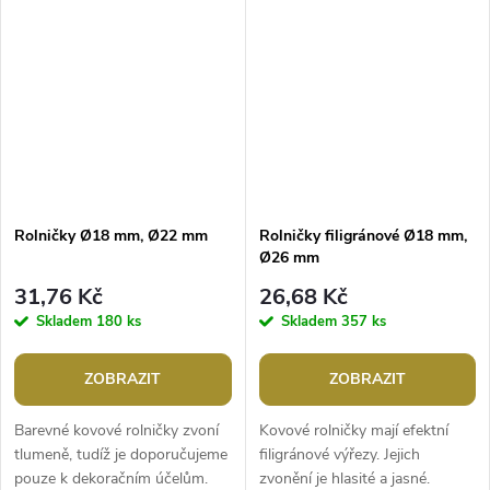
klíčům, poutku zipu, ke
kostýmy, věnce, dveře apod.
kabelce...
Jemně...
Rolničky Ø18 mm, Ø22 mm
Rolničky filigránové Ø18 mm,
Ø26 mm
31,76 Kč
26,68 Kč
Skladem
180 ks
Skladem
357 ks
ZOBRAZIT
ZOBRAZIT
Barevné kovové rolničky zvoní
Kovové rolničky mají efektní
tlumeně, tudíž je doporučujeme
filigránové výřezy. Jejich
pouze k dekoračním účelům.
zvonění je hlasité a jasné.