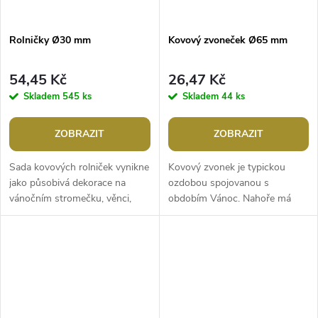
Rolničky Ø30 mm
Kovový zvoneček Ø65 mm
54,45 Kč
26,47 Kč
Skladem
545 ks
Skladem
44 ks
ZOBRAZIT
ZOBRAZIT
Sada kovových rolniček vynikne
Kovový zvonek je typickou
jako působivá dekorace na
ozdobou spojovanou s
vánočním stromečku, věnci,
obdobím Vánoc. Nahoře má
dveřích apod. Jemně zvoní,
otvor na provlečení šňůrky.
nahoře mají otvor na
Můžete jej pověsit na
provlečení...
stromeček nebo na věnec...