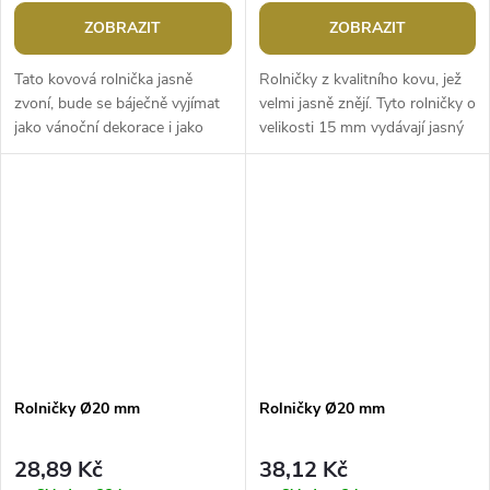
ZOBRAZIT
ZOBRAZIT
Tato kovová rolnička jasně
Rolničky z kvalitního kovu, jež
zvoní, bude se báječně vyjímat
velmi jasně znějí. Tyto rolničky o
jako vánoční dekorace i jako
velikosti 15 mm vydávají jasný
ozdoba například na
zvuk. Vhodné pouze k
maškarních kostýmech. Určeny
dekoračním účelům.Průměr:...
pouze k...
Rolničky Ø20 mm
Rolničky Ø20 mm
28,89 Kč
38,12 Kč