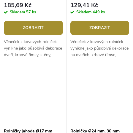
185,69 Kč
129,41 Kč
Skladem
57 ks
Skladem
449 ks
ZOBRAZIT
ZOBRAZIT
Věneček z kovových rolniček
Věneček z kovových rolniček
vynikne jako působivá dekorace
vynikne jako působivá dekorace
dveří, krbové římsy, stěny,
na dveřích, krbové římse,
zakomponovaný na sváteční
zakomponovaný na sváteční
tabuli apod. Zvonění je hlasité....
tabuli apod. Zvonění je jemnější
a...
Rolničky jahoda Ø17 mm
Rolničky Ø24 mm, 30 mm