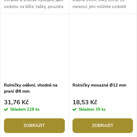
ozdobu na klíče, tašky, pouzdra
nereziví, jimi můžete ozdobit
apod. Jejich zvonění je hlasité a
oblečení (čepice, rukavice,
jasné.Rozměry: 16 -...
papuče, šály apod.). Můžete je...
Rolničky oděvní, vhodné na
Rolničky mosazné Ø12 mm
praní Ø8 mm
31,76 Kč
18,53 Kč
Skladem
228 ks
Skladem
39 ks
ZOBRAZIT
ZOBRAZIT