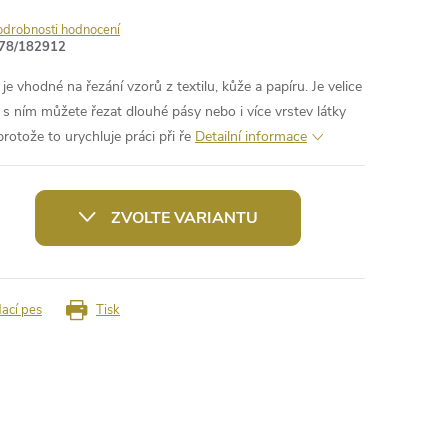
odrobnosti hodnocení
78/182912
e vhodné na řezání vzorů z textilu, kůže a papíru. Je velice
 s ním můžete řezat dlouhé pásy nebo i více vrstev látky
protože to urychluje práci při ře
Detailní informace
ZVOLTE VARIANTU
dací pes
Tisk