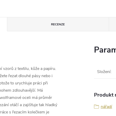
RECENZE
Param
 vzorů z textilu, kůže a papíru.
Složení
:
žete řezat dlouhé pásy nebo i
otože to urychluje práci při
mnohem zdlouhavější. Má
Produkt n
z wolframové oceli má průměr
zání otáčí a zajišťuje tak hladký
nářadí
Práce s řezacím kolečkem je