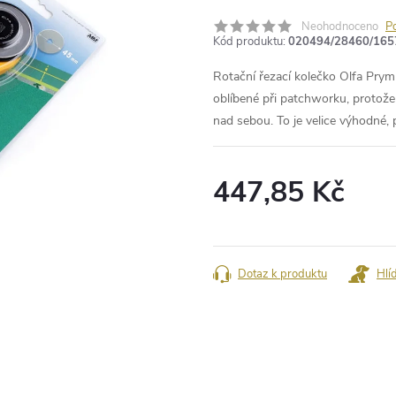
Neohodnoceno
P
Kód produktu:
020494/28460/165
Rotační řezací kolečko Olfa Prym j
oblíbené při patchworku, protože
nad sebou. To je velice výhodné, 
447,85 Kč
Měrná
cena:
Dotaz k produktu
Hlí