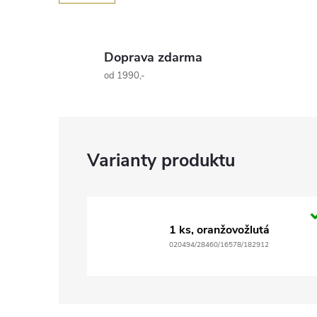
Doprava zdarma
od 1990,-
1 ks, oranžovožlutá
020494/28460/16578/182912