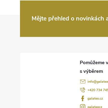
Z
Mějte přehled o novinkách
á
p
a
t
í
info
@
galatex
+420 734 74
galatex.cz
galatexcz