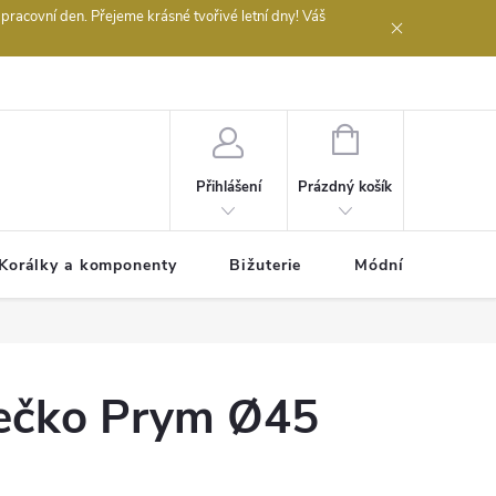
acovní den. Přejeme krásné tvořivé letní dny! Váš
 obchodu
NÁKUPNÍ
KOŠÍK
Prázdný košík
Přihlášení
Korálky a komponenty
Bižuterie
Módní doplňky
lečko Prym Ø45