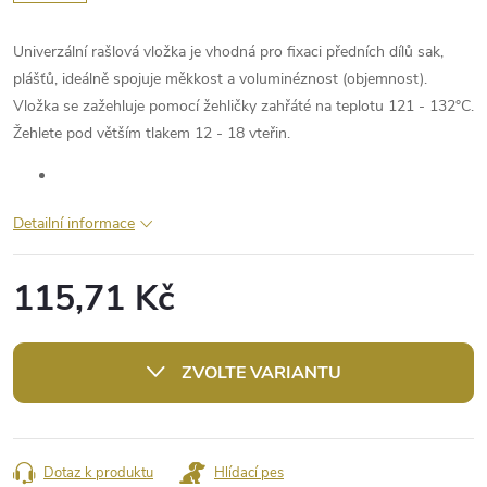
Univerzální rašlová vložka je vhodná pro fixaci předních dílů sak,
plášťů, ideálně spojuje měkkost a voluminéznost (objemnost).
Vložka se zažehluje pomocí žehličky zahřáté na teplotu 121 - 132°C.
Žehlete pod větším tlakem 12 - 18 vteřin.
Detailní informace
115,71 Kč
Měrná
cena:
ZVOLTE VARIANTU
Dotaz k produktu
Hlídací pes