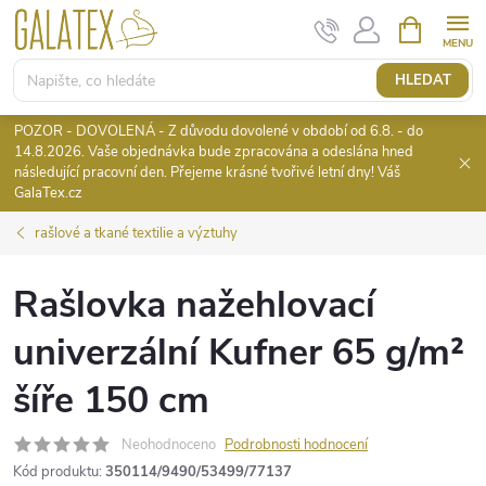
Přejít
NÁKUPNÍ
KOŠÍK
na
obsah
HLEDAT
POZOR - DOVOLENÁ - Z důvodu dovolené v období od 6.8. - do
14.8.2026. Vaše objednávka bude zpracována a odeslána hned
následující pracovní den. Přejeme krásné tvořivé letní dny! Váš
GalaTex.cz
rašlové a tkané textilie a výztuhy
Rašlovka nažehlovací
univerzální Kufner 65 g/m²
šíře 150 cm
Neohodnoceno
Podrobnosti hodnocení
Kód produktu:
350114/9490/53499/77137