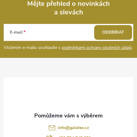
Mějte přehled o novinkách
a slevách
Z
á
E-mail
ODEBÍRAT
p
Vložením e-mailu souhlasíte s
podmínkami ochrany osobních údajů
a
t
í
info
@
galatex.cz