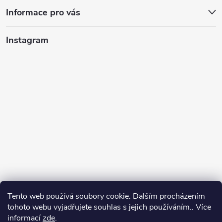
Informace pro vás
Instagram
Tento web používá soubory cookie. Dalším procházením
tohoto webu vyjadřujete souhlas s jejich používáním.. Více
informací
zde
.
Sledovat na Instagramu