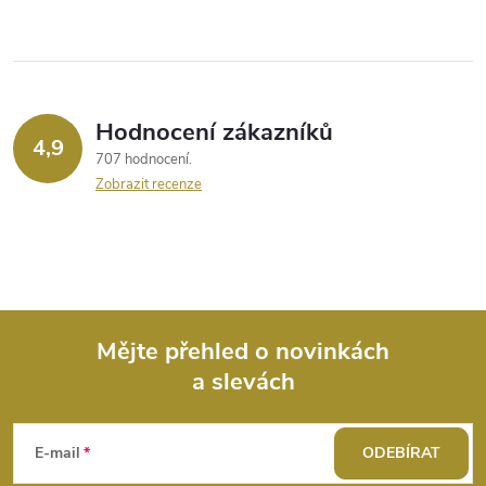
Hodnocení zákazníků
4,9
707 hodnocení
Zobrazit recenze
Mějte přehled o novinkách
a slevách
Z
á
E-mail
ODEBÍRAT