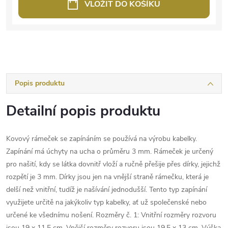
VLOŽIT DO KOŠÍKU
Popis produktu
Detailní popis produktu
Kovový rámeček se zapínáním se používá na výrobu kabelky.
Zapínání má úchyty na ucha o průměru 3 mm. Rámeček je určený
pro našití, kdy se látka dovnitř vloží a ručně přešije přes dírky, jejichž
rozpětí je 3 mm. Dírky jsou jen na vnější straně rámečku, která je
delší než vnitřní, tudíž je našívání jednodušší. Tento typ zapínání
využijete určitě na jakýkoliv typ kabelky, ať už společenské nebo
určené ke všednímu nošení. Rozměry č. 1: Vnitřní rozměry rozvoru
jsou 19 x 11,5 cm. Vnější rozměry rozvoru jsou 19,5 x 13 cm. Výška