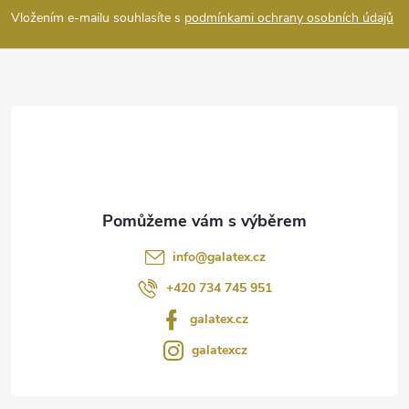
p
Vložením e-mailu souhlasíte s
podmínkami ochrany osobních údajů
a
t
í
info
@
galatex.cz
+420 734 745 951
galatex.cz
galatexcz