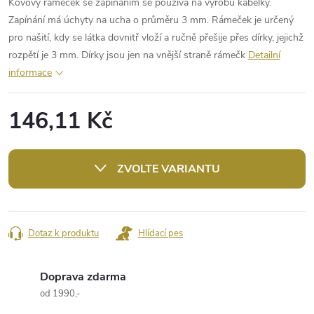
Kovový rámeček se zapínáním se používá na výrobu kabelky.
Zapínání má úchyty na ucha o průměru 3 mm. Rámeček je určený
pro našití, kdy se látka dovnitř vloží a ručně přešije přes dírky, jejichž
rozpětí je 3 mm. Dírky jsou jen na vnější straně rámečk
Detailní
informace
146,11 Kč
Měrná
cena:
ZVOLTE VARIANTU
Dotaz k produktu
Hlídací pes
Doprava zdarma
od 1990,-