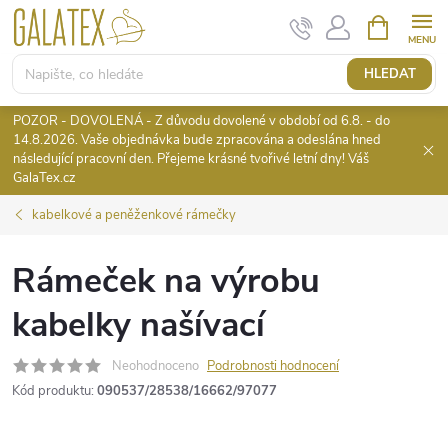
Přejít
NÁKUPNÍ
KOŠÍK
na
obsah
HLEDAT
POZOR - DOVOLENÁ - Z důvodu dovolené v období od 6.8. - do
14.8.2026. Vaše objednávka bude zpracována a odeslána hned
následující pracovní den. Přejeme krásné tvořivé letní dny! Váš
GalaTex.cz
kabelkové a peněženkové rámečky
Rámeček na výrobu
kabelky našívací
Neohodnoceno
Podrobnosti hodnocení
Kód produktu:
090537/28538/16662/97077