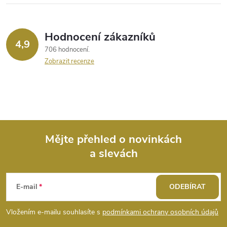
Hodnocení zákazníků
4,9
706 hodnocení
Zobrazit recenze
Mějte přehled o novinkách
a slevách
Z
á
E-mail
ODEBÍRAT
p
Vložením e-mailu souhlasíte s
podmínkami ochrany osobních údajů