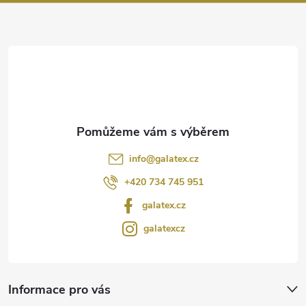
a
t
í
info
@
galatex.cz
+420 734 745 951
galatex.cz
galatexcz
Informace pro vás