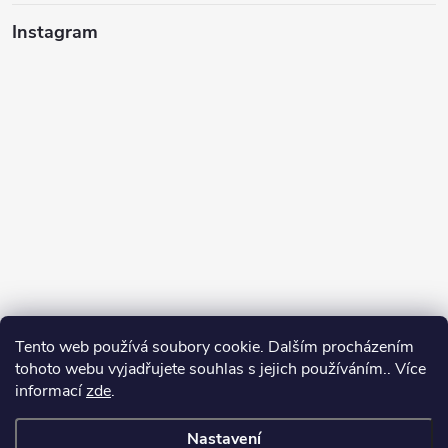
Instagram
Tento web používá soubory cookie. Dalším procházením
tohoto webu vyjadřujete souhlas s jejich používáním.. Více
informací
zde
.
Sledovat na Instagramu
Nastavení