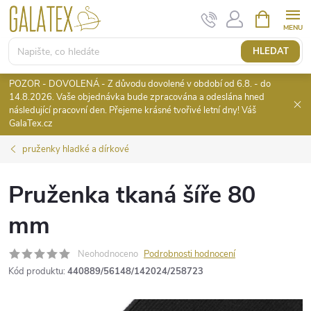
Přejít
NÁKUPNÍ
KOŠÍK
na
obsah
HLEDAT
POZOR - DOVOLENÁ - Z důvodu dovolené v období od 6.8. - do
14.8.2026. Vaše objednávka bude zpracována a odeslána hned
následující pracovní den. Přejeme krásné tvořivé letní dny! Váš
GalaTex.cz
pruženky hladké a dírkové
Pruženka tkaná šíře 80
mm
Neohodnoceno
Podrobnosti hodnocení
Kód produktu:
440889/56148/142024/258723