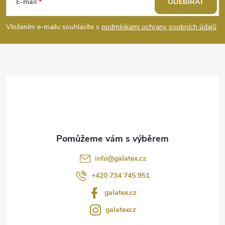
á
E-mail
ODEBÍRAT
p
Vložením e-mailu souhlasíte s
podmínkami ochrany osobních údajů
a
t
í
info
@
galatex.cz
+420 734 745 951
galatex.cz
galatexcz