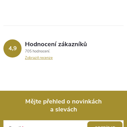
Hodnocení zákazníků
4,9
705 hodnocení
Zobrazit recenze
Mějte přehled o novinkách
a slevách
Z