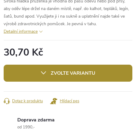
Široká hladká pruženka je vhodná do pasů oděvů nebo pod prsy,
aby oděv lépe držel na daném místě, např. do kalhot, tepláků, legín,
šatů, bund apod. Využijete ji i na sukně a uplatnění najde také ve
výrobě zdravotnických pomůcek. Je pevná v tahu.
Detailní informace
30,70 Kč
Měrná
cena:
ZVOLTE VARIANTU
Dotaz k produktu
Hlídací pes
Doprava zdarma
od 1990,-