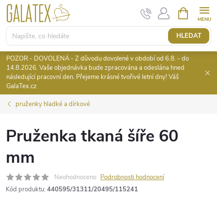
Přejít
NÁKUPNÍ
KOŠÍK
na
obsah
HLEDAT
POZOR - DOVOLENÁ - Z důvodu dovolené v období od 6.8. - do
14.8.2026. Vaše objednávka bude zpracována a odeslána hned
následující pracovní den. Přejeme krásné tvořivé letní dny! Váš
GalaTex.cz
pruženky hladké a dírkové
Pruženka tkaná šíře 60
mm
Neohodnoceno
Podrobnosti hodnocení
Kód produktu:
440595/31311/20495/115241