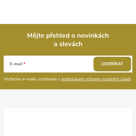
Mějte přehled o novinkách
a slevách
Z
á
E-mail
ODEBÍRAT
p
Vložením e-mailu souhlasíte s
podmínkami ochrany osobních údajů
a
t
í