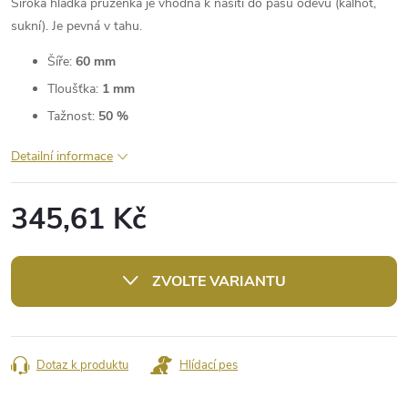
Široká hladká pruženka je vhodná k našití do pasu oděvů (kalhot,
sukní). Je pevná v tahu.
Šíře:
60 mm
Tloušťka:
1 mm
Tažnost:
50 %
Detailní informace
345,61 Kč
Měrná
cena:
ZVOLTE VARIANTU
Dotaz k produktu
Hlídací pes