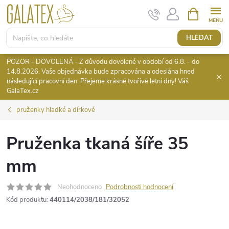
Přejít
NÁKUPNÍ
KOŠÍK
na
obsah
HLEDAT
POZOR - DOVOLENÁ - Z důvodu dovolené v období od 6.8. - do
14.8.2026. Vaše objednávka bude zpracována a odeslána hned
následující pracovní den. Přejeme krásné tvořivé letní dny! Váš
GalaTex.cz
pruženky hladké a dírkové
Pruženka tkaná šíře 35
mm
Neohodnoceno
Podrobnosti hodnocení
Kód produktu:
440114/2038/181/32052