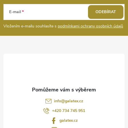
á
E-mail
ODEBÍRAT
p
Vložením e-mailu souhlasíte s
podmínkami ochrany osobních údajů
a
t
í
info
@
galatex.cz
+420 734 745 951
galatex.cz