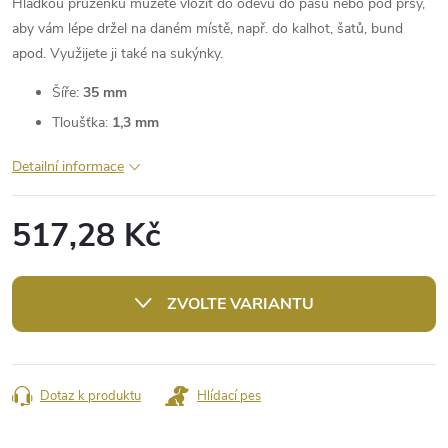
Hladkou pruženku můžete vložit do oděvů do pasu nebo pod prsy,
aby vám lépe držel na daném místě, např. do kalhot, šatů, bund
apod. Využijete ji také na sukýnky.
Šíře:
35 mm
Tloušťka:
1,3 mm
Detailní informace
517,28 Kč
Měrná
cena:
ZVOLTE VARIANTU
Dotaz k produktu
Hlídací pes