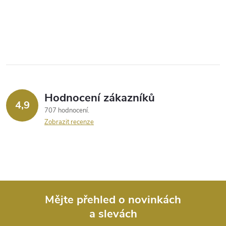
Hodnocení zákazníků
4,9
707 hodnocení
Zobrazit recenze
Mějte přehled o novinkách
a slevách
Z