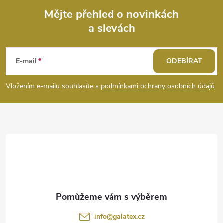
Mějte přehled o novinkách
a slevách
Z
á
E-mail
ODEBÍRAT
p
Vložením e-mailu souhlasíte s
podmínkami ochrany osobních údajů
a
t
í
info
@
galatex.cz