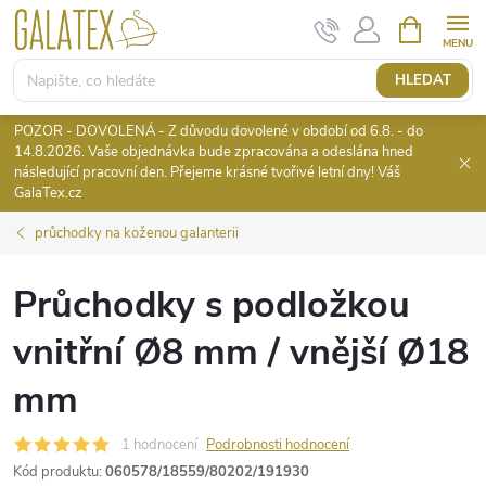
Přejít
NÁKUPNÍ
KOŠÍK
na
obsah
HLEDAT
POZOR - DOVOLENÁ - Z důvodu dovolené v období od 6.8. - do
14.8.2026. Vaše objednávka bude zpracována a odeslána hned
následující pracovní den. Přejeme krásné tvořivé letní dny! Váš
GalaTex.cz
průchodky na koženou galanterii
Průchodky s podložkou
vnitřní Ø8 mm / vnější Ø18
mm
1 hodnocení
Podrobnosti hodnocení
Kód produktu:
060578/18559/80202/191930