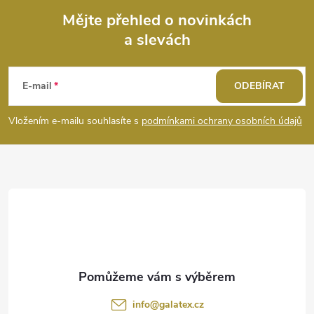
Mějte přehled o novinkách
a slevách
Z
á
E-mail
ODEBÍRAT
p
Vložením e-mailu souhlasíte s
podmínkami ochrany osobních údajů
a
t
í
info
@
galatex.cz