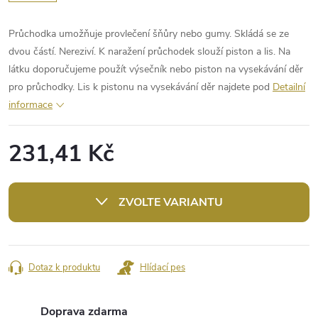
Průchodka umožňuje provlečení šňůry nebo gumy. Skládá se ze
dvou částí. Nereziví. K naražení průchodek slouží piston a lis. Na
látku doporučujeme použít výsečník nebo piston na vysekávání děr
pro průchodky. Lis k pistonu na vysekávání děr najdete pod
Detailní
informace
231,41 Kč
Měrná
cena:
ZVOLTE VARIANTU
Dotaz k produktu
Hlídací pes
Doprava zdarma