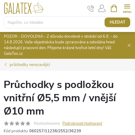
Přejít
NÁKUPNÍ
KOŠÍK
na
obsah
HLEDAT
POZOR - DOVOLENÁ - Z důvodu dovolené v období od 6.8. - do
14.8.2026. Vaše objednávka bude zpracována a odeslána hned
následující pracovní den. Přejeme krásné tvořivé letní dny! Váš
GalaTex.cz
průchodky nerezavějící
Průchodky s podložkou
vnitřní Ø5,5 mm / vnější
Ø10 mm
Neohodnoceno
Podrobnosti hodnocení
Kód produktu:
060257/11238/2552/36239