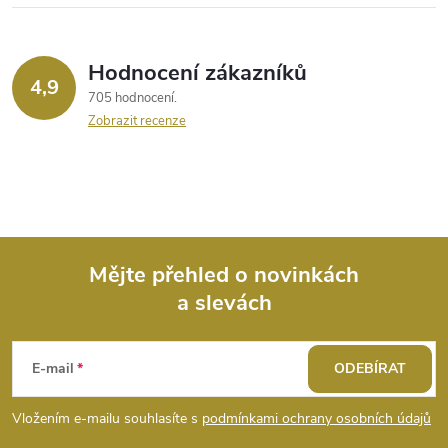
Hodnocení zákazníků
4,9
705 hodnocení
Zobrazit recenze
Mějte přehled o novinkách
a slevách
Z
á
E-mail
ODEBÍRAT
p
Vložením e-mailu souhlasíte s
podmínkami ochrany osobních údajů