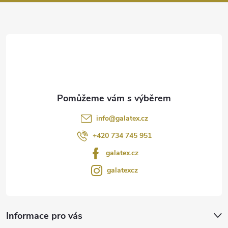
a
t
í
info
@
galatex.cz
+420 734 745 951
galatex.cz
galatexcz
Informace pro vás