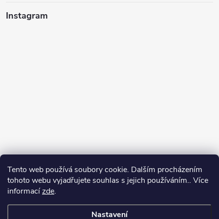
Instagram
Tento web používá soubory cookie. Dalším procházením
tohoto webu vyjadřujete souhlas s jejich používáním.. Více
informací
zde
.
Sledovat na Instagramu
Nastavení