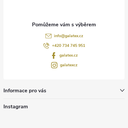
í
info
@
galatex.cz
+420 734 745 951
galatex.cz
galatexcz
Informace pro vás
Instagram