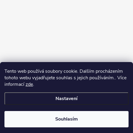
Tento web používá soubory cookie. Dalším procházením
tohoto webu vyjadřujete souhlas s jejich používáním.. Více
informací
zde
.
Sledovat na Instagramu
Nastavení
Copyright 2026
GalaTex.cz
. Všechna práva vyhrazena.
Upravit nastavení
cookies
Souhlasím
Vytvořil Shoptet