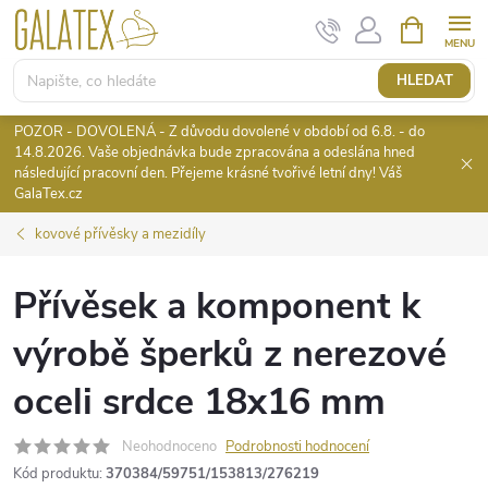
Přejít
NÁKUPNÍ
KOŠÍK
na
obsah
HLEDAT
POZOR - DOVOLENÁ - Z důvodu dovolené v období od 6.8. - do
14.8.2026. Vaše objednávka bude zpracována a odeslána hned
následující pracovní den. Přejeme krásné tvořivé letní dny! Váš
GalaTex.cz
kovové přívěsky a mezidíly
Přívěsek a komponent k
výrobě šperků z nerezové
oceli srdce 18x16 mm
Neohodnoceno
Podrobnosti hodnocení
Kód produktu:
370384/59751/153813/276219