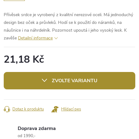
Přívěsek srdce je vyrobený z kvalitní nerezové oceli. Má jednoduchý
design bez oček a průvleků. Hodí se k použití do náramků, na
náušnice i na náhrdelník. Pozornost upoutá i jeho vysoký lesk. K
zavěše
Detailní informace
21,18 Kč
Měrná
cena:
ZVOLTE VARIANTU
Dotaz k produktu
Hlídací pes
Doprava zdarma
od 1990,-