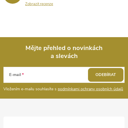
Zobrazit recenze
Mějte přehled o novinkách
a slevách
Z
á
E-mail
ODEBÍRAT
p
Vložením e-mailu souhlasíte s
podmínkami ochrany osobních údajů
a
t