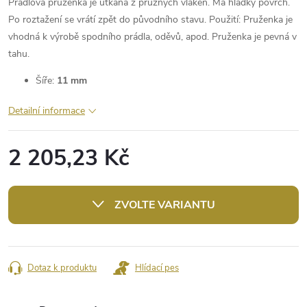
Prádlová pruženka je utkaná z pružných vláken. Má hladký povrch.
Po roztažení se vrátí zpět do původního stavu. Použití: Pruženka je
vhodná k výrobě spodního prádla, oděvů, apod. Pruženka je pevná v
tahu.
Šíře:
11 mm
Detailní informace
2 205,23 Kč
Měrná
cena:
ZVOLTE VARIANTU
Dotaz k produktu
Hlídací pes