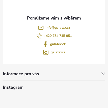
í
info
@
galatex.cz
+420 734 745 951
galatex.cz
galatexcz
Informace pro vás
Instagram