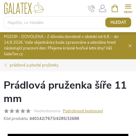
Přejít
NÁKUPNÍ
KOŠÍK
na
obsah
HLEDAT
POZOR - DOVOLENÁ - Z důvodu dovolené v období od 6.8. - do
14.8.2026. Vaše objednávka bude zpracována a odeslána hned
následující pracovní den. Přejeme krásné tvořivé letní dny! Váš
GalaTex.cz
prádlové a ploché pruženky
Prádlová pruženka šíře 11
mm
Neohodnoceno
Podrobnosti hodnocení
Kód produktu:
440142/7673/4285/32688