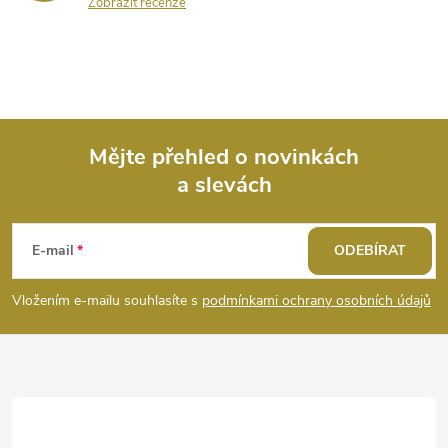
Zobrazit recenze
Mějte přehled o novinkách
a slevách
Z
á
E-mail
ODEBÍRAT
p
Vložením e-mailu souhlasíte s
podmínkami ochrany osobních údajů
a
t