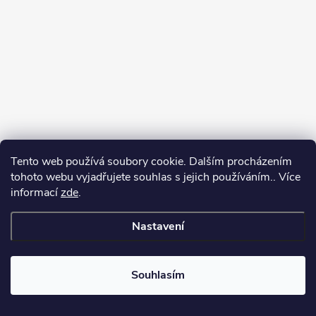
Tento web používá soubory cookie. Dalším procházením
tohoto webu vyjadřujete souhlas s jejich používáním.. Více
informací
zde
.
Sledovat na Instagramu
Nastavení
Copyright 2026
GalaTex.cz
. Všechna práva vyhrazena.
Upravit nastavení
cookies
Souhlasím
Vytvořil Shoptet