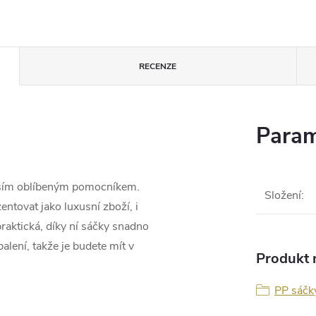
RECENZE
Param
vaším oblíbeným pomocníkem.
Složení
:
entovat jako luxusní zboží, i
 praktická, díky ní sáčky snadno
alení, takže je budete mít v
Produkt n
PP sáčky