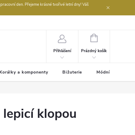
acovní den. Přejeme krásné tvořivé letní dny! Váš
 obchodu
NÁKUPNÍ
KOŠÍK
Prázdný košík
Přihlášení
Korálky a komponenty
Bižuterie
Módní doplňky
 lepicí klopou