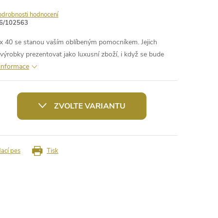
odrobnosti hodnocení
6/102563
 x 40 se stanou vaším oblíbeným pomocníkem. Jejich
výrobky prezentovat jako luxusní zboží, i když se bude
 informace
ZVOLTE VARIANTU
dací pes
Tisk