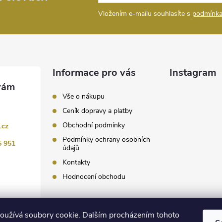
Vložením e-mailu souhlasíte s
podmínka
Informace pro vás
Instagram
Vše o nákupu
Ceník dopravy a platby
Obchodní podmínky
.cz
Podmínky ochrany osobních
5 951
údajů
Kontakty
Hodnocení obchodu
Sledovat 
oužívá soubory cookie. Dalším procházením tohoto