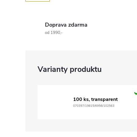
Doprava zdarma
od 1990,-
100 ks, transparent
070397/19815/6956/102563