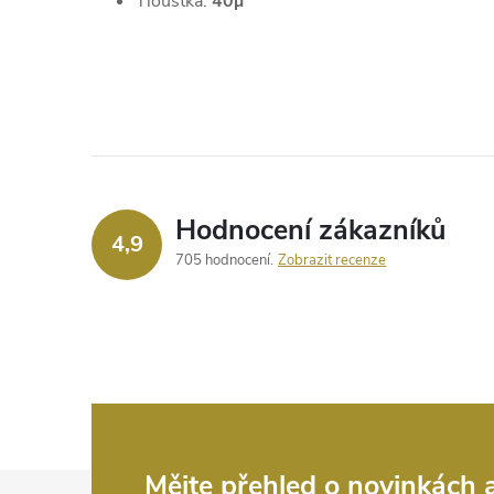
Tloušťka:
40µ
Hodnocení zákazníků
4,9
705 hodnocení
Zobrazit recenze
Mějte přehled o novinkách