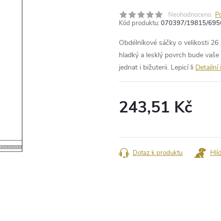
Neohodnoceno
P
Kód produktu:
070397/19815/695
Obdélníkové sáčky o velikosti 26
hladký a lesklý povrch bude vaše 
jednat i bižuterii. Lepicí li
Detailní
243,51 Kč
Měrná
cena:
Dotaz k produktu
Hlí