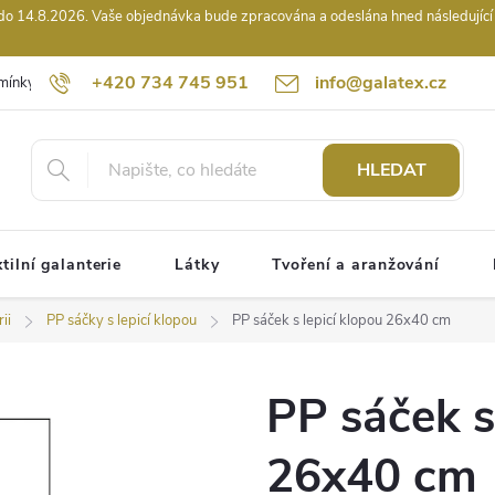
14.8.2026. Vaše objednávka bude zpracována a odeslána hned následující pr
+420 734 745 951
info@galatex.cz
mínky
Podmínky ochrany osobních údajů
Kontakty
Hodnocení
HLEDAT
tilní galanterie
Látky
Tvoření a aranžování
ii
PP sáčky s lepicí klopou
PP sáček s lepicí klopou 26x40 cm
PP sáček s
26x40 cm