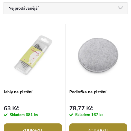
Ř
Nejprodávanější
a
Nejlevnější
V
Nejdražší
z
ý
Abecedně
e
p
n
i
í
s
p
Jehly na plstění
Podložka na plstění
p
r
63 Kč
78,77 Kč
r
Skladem
681 ks
Skladem
167 ks
o
ZOBRAZIT
ZOBRAZIT