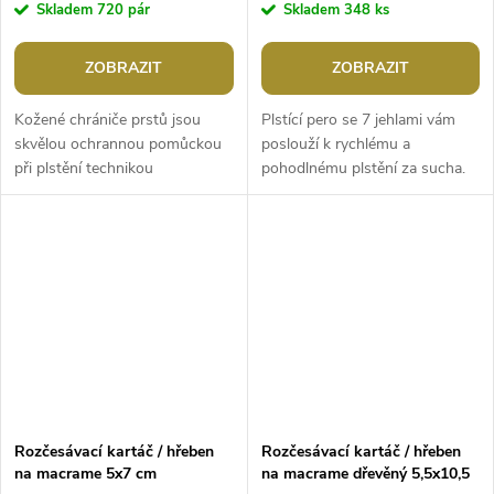
Skladem
720 pár
Skladem
348 ks
ZOBRAZIT
ZOBRAZIT
Kožené chrániče prstů jsou
Plstící pero se 7 jehlami vám
skvělou ochrannou pomůckou
poslouží k rychlému a
při plstění technikou
pohodlnému plstění za sucha.
vypichování, hodí se i na další
Sada jehel je uvnitř pera
ruční práce, při kterých
precizně umístěná, aby bylo
používáte...
dosaženo...
Rozčesávací kartáč / hřeben
Rozčesávací kartáč / hřeben
na macrame 5x7 cm
na macrame dřevěný 5,5x10,5