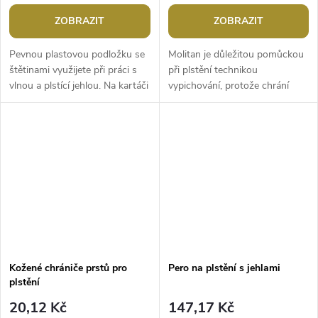
ZOBRAZIT
ZOBRAZIT
Pevnou plastovou podložku se
Molitan je důležitou pomůckou
štětinami využijete při práci s
při plstění technikou
vlnou a plstící jehlou. Na kartáči
vypichování, protože chrání
se výborně plstí ve formičkách
plstící jehlu před zlomením.
(zapadnou lehce do...
Návod k použití: Vezměte
smotek rouna...
Kožené chrániče prstů pro
Pero na plstění s jehlami
plstění
20,12 Kč
147,17 Kč