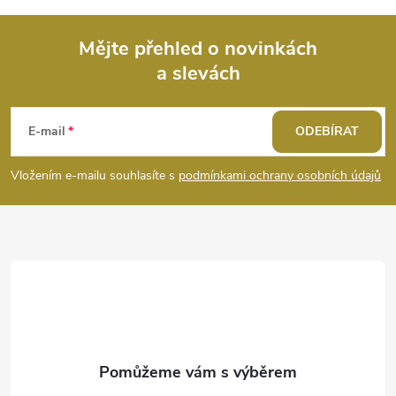
v
ý
Mějte přehled o novinkách
a slevách
Z
p
i
á
E-mail
ODEBÍRAT
s
p
Vložením e-mailu souhlasíte s
podmínkami ochrany osobních údajů
u
a
t
í