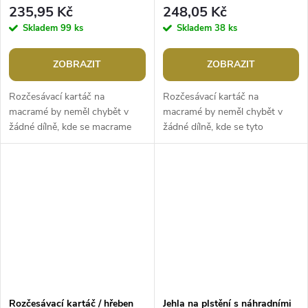
cm
235,95 Kč
248,05 Kč
Skladem
99 ks
Skladem
38 ks
ZOBRAZIT
ZOBRAZIT
Rozčesávací kartáč na
Rozčesávací kartáč na
macramé by neměl chybět v
macramé by neměl chybět v
žádné dílně, kde se macrame
žádné dílně, kde se tyto
dekorace vyrábí. Bezvadně
dekorace vyrábí. Perfektně
zrychlí vaši práci, rozčesávání
zrychlí vaši práci, rozčesávání
vás konečně...
vás konečně...
Rozčesávací kartáč / hřeben
Jehla na plstění s náhradními