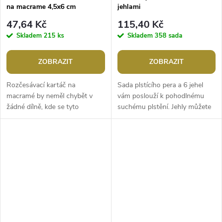
na macrame 4,5x6 cm
jehlami
47,64 Kč
115,40 Kč
Skladem
215 ks
Skladem
358 sada
ZOBRAZIT
ZOBRAZIT
Rozčesávací kartáč na
Sada plstícího pera a 6 jehel
macramé by neměl chybět v
vám poslouží k pohodlnému
žádné dílně, kde se tyto
suchému plstění. Jehly můžete
dekorace vyrábí. Neskutečně
měnit podle potřeby. Jsou
zrychlí vaši práci, rozčesávání
trojhranné, po stranách mají
vás konečně...
drobné...