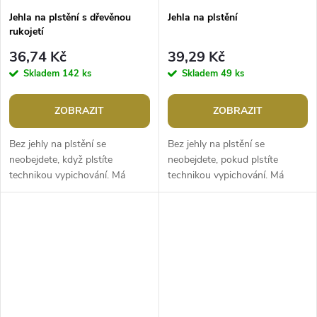
Jehla na plstění s dřevěnou
Jehla na plstění
rukojetí
36,74 Kč
39,29 Kč
Skladem
142 ks
Skladem
49 ks
ZOBRAZIT
ZOBRAZIT
Bez jehly na plstění se
Bez jehly na plstění se
neobejdete, když plstíte
neobejdete, pokud plstíte
technikou vypichování. Má
technikou vypichování. Má
praktickou dřevěnou rukojeť, jež
praktickou plastovou rukojeť,
se pohodlně drží v ruce, tudíž
která se pohodlně drží v ruce,
odpadá...
tudíž...