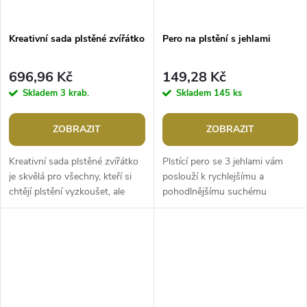
Kreativní sada plstěné zvířátko
Pero na plstění s jehlami
696,96 Kč
149,28 Kč
Skladem
3 krab.
Skladem
145 ks
ZOBRAZIT
ZOBRAZIT
Kreativní sada plstěné zvířátko
Plstící pero se 3 jehlami vám
je skvělá pro všechny, kteří si
poslouží k rychlejšímu a
chtějí plstění vyzkoušet, ale
pohodlnějšímu suchému
potěší i zkušené kreativce, kteří
plstění. Jehly v peru můžete v
už plstění...
případě potřeby vyměnit nebo
pracovat...