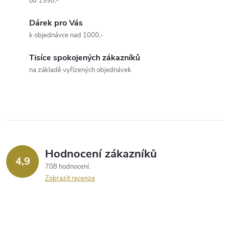
od 1990,-
l
Dárek pro Vás
á
k objednávce nad 1000,-
d
Tisíce spokojených zákazníků
a
na základě vyřízených objednávek
c
í
p
r
Hodnocení zákazníků
4,9
708 hodnocení
v
Zobrazit recenze
k
y