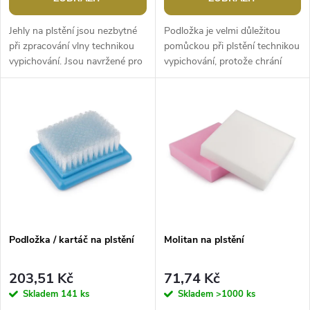
o
d
d
Jehly na plstění jsou nezbytné
Podložka je velmi důležitou
u
při zpracování vlny technikou
pomůckou při plstění technikou
vypichování. Jsou navržené pro
vypichování, protože chrání
u
detailní a precizní práci, díky
plstící jehlu před zlomením.
k
plsticím jehlám můžete...
Návod k použití: Vezměte
k
smotek...
t
t
ů
ů
Podložka / kartáč na plstění
Molitan na plstění
203,51 Kč
71,74 Kč
Skladem
141 ks
Skladem
>1000 ks