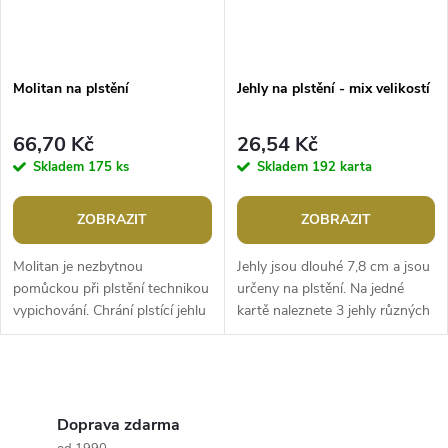
Molitan na plstění
Jehly na plstění - mix velikostí
66,70 Kč
26,54 Kč
Skladem
175 ks
Skladem
192 karta
ZOBRAZIT
ZOBRAZIT
Molitan je nezbytnou
Jehly jsou dlouhé 7,8 cm a jsou
pomůckou při plstění technikou
určeny na plstění. Na jedné
vypichování. Chrání plstící jehlu
kartě naleznete 3 jehly různých
před zlomením. Návod k
velikostí: 1. tenká 0,5 mm, 2.
použití: Vezměte smotek rouna
střední 0,6 mm, 3. silná...
a prsty...
O
v
Doprava zdarma