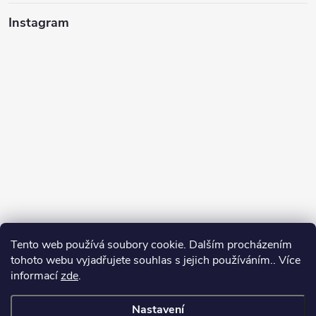
Instagram
Tento web používá soubory cookie. Dalším procházením
tohoto webu vyjadřujete souhlas s jejich používáním.. Více
informací
zde
.
Sledovat na Instagramu
Nastavení