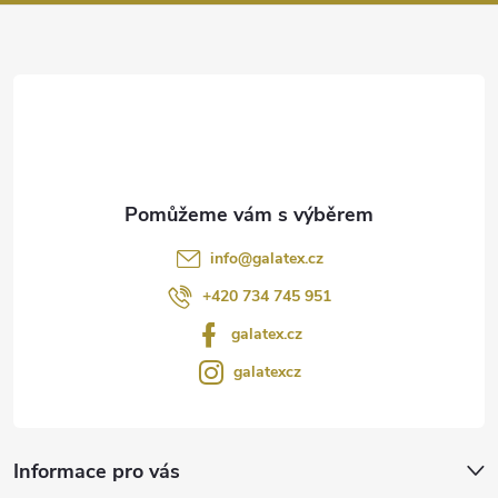
a
t
í
info
@
galatex.cz
+420 734 745 951
galatex.cz
galatexcz
Informace pro vás