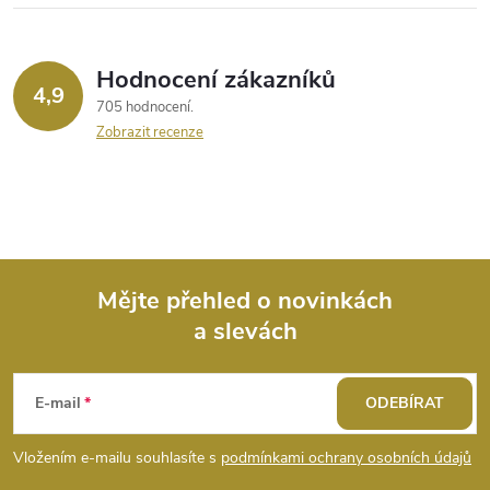
Hodnocení zákazníků
4,9
705 hodnocení
Zobrazit recenze
Mějte přehled o novinkách
a slevách
Z
á
E-mail
ODEBÍRAT
p
Vložením e-mailu souhlasíte s
podmínkami ochrany osobních údajů