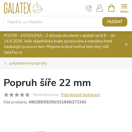
Přejít
NÁKUPNÍ
KOŠÍK
na
obsah
HLEDAT
POZOR - DOVOLENÁ - Z důvodu dovolené v období od 6.8. - do
14.8.2026. Vaše objednávka bude zpracována a odeslána hned
následující pracovní den. Přejeme krásné tvořivé letní dny! Váš
GalaTex.cz
polyesterové popruhy
Popruh šíře 22 mm
Neohodnoceno
Podrobnosti hodnocení
Kód produktu:
490289/59200/151849/273343