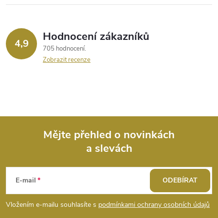
Hodnocení zákazníků
4,9
705 hodnocení
Zobrazit recenze
Mějte přehled o novinkách
a slevách
Z
á
E-mail
ODEBÍRAT
p
Vložením e-mailu souhlasíte s
podmínkami ochrany osobních údajů