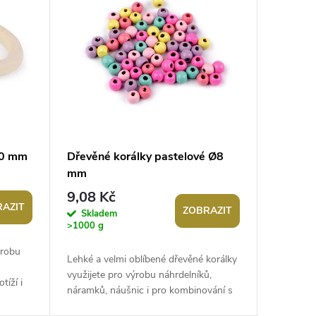
60 mm
Dřevěné korálky pastelové Ø8
mm
9,08 Kč
AZIT
ZOBRAZIT
Skladem
>1000 g
ýrobu
Lehké a velmi oblíbené dřevěné korálky
využijete pro výrobu náhrdelníků,
tíží i
náramků, náušnic i pro kombinování s
nější
pedigem. V mixu jsou namíchané