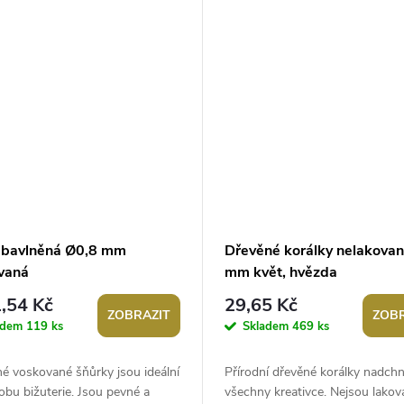
 bavlněná Ø0,8 mm
Dřevěné korálky nelakova
vaná
mm květ, hvězda
,54 Kč
29,65 Kč
ZOBRAZIT
ZOBR
adem
119 ks
Skladem
469 ks
é voskované šňůrky jsou ideální
Přírodní dřevěné korálky nadch
obu bižuterie. Jsou pevné a
všechny kreativce. Nejsou lakov