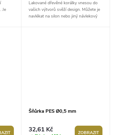
í
Lakované dřevěné korálky vnesou do
 Je
vašich výtvorů svěží design. Můžete je
navlékat na silon nebo jiný návlekový
vhodný
materiál. Korálky můžete použít na...
Šňůrka PES Ø0,5 mm
32,61 Kč
AZIT
ZOBRAZIT