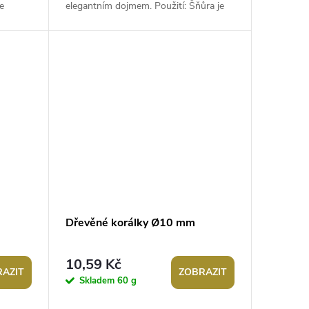
e
elegantním dojmem. Použití: Šňůra je
.
vhodná k výrobě různých vintage...
Dřevěné korálky Ø10 mm
10,59 Kč
AZIT
ZOBRAZIT
Skladem
60 g