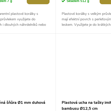
adem
7 g
Skladem
512 g
rentní plastové korálky s
Plastové korálky s velkým prův
průvlekem využijete do
mají efektní povrch s perleťový
h i dlouhých náhrdelníků nebo
leskem. Využijete je do krátkých 
. Nejsou kulaté, mají tvar
dlouhých náhrdelníků nebo nár
..
Jejich...
ěná šňůra Ø1 mm duhová
Plastová ucha na tašky imi
bambusu Ø12,5 cm