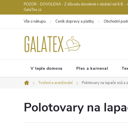
Přejít
POZOR - DOVOLENÁ - Z důvodu dovolené v období od 6.8. - do 
GalaTex.cz
na
obsah
Vše o nákupu
Ceník dopravy a platby
Obchodní pod
V teple domova
Ples a karneval
Tex
Tvoření a aranžování
Polotovary na lapače snů a
Domů
Polotovary na lap