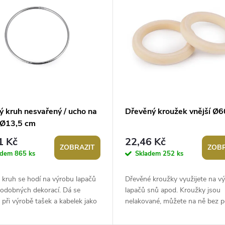
ý kruh nesvařený / ucho na
Dřevěný kroužek vnější Ø
 Ø13,5 cm
1 Kč
22,46 Kč
ZOBRAZIT
ZOBR
adem
865 ks
Skladem
252 ks
 kruh se hodí na výrobu lapačů
Dřevěné kroužky využijete na v
podobných dekorací. Dá se
lapačů snů apod. Kroužky jsou
i při výrobě tašek a kabelek jako
nelakované, můžete na ně bez po
e pevný, v místě spoje není...
malovat.Vnitřní průměr: 40 mmV
průměr:...