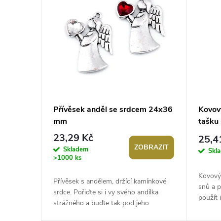
ý
í
p
p
i
r
s
o
p
d
Přívěsek anděl se srdcem 24x36
Kovov
mm
tašku
r
u
23,29 Kč
25,4
ZOBRAZIT
o
Skladem
k
Skl
>1000 ks
d
t
Kovový
Přívěsek s andělem, držící kamínkové
snů a 
srdce. Pořiďte si i vy svého andílka
u
použít 
ů
strážného a buďte tak pod jeho
ucho. J
neustálou ochranou. Přívěsek je...