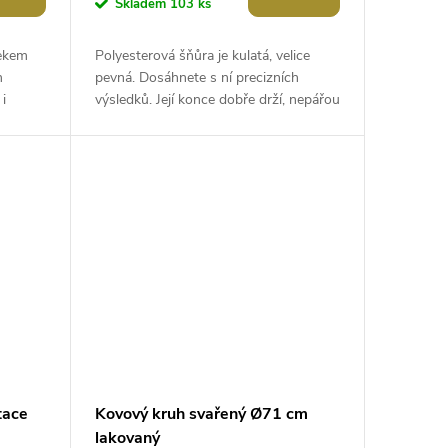
Skladem
103 ks
lekem
Polyesterová šňůra je kulatá, velice
m
pevná. Dosáhnete s ní precizních
i
výsledků. Její konce dobře drží, nepářou
amků.
se, můžete je i zatavit nad...
tace
Kovový kruh svařený Ø71 cm
lakovaný