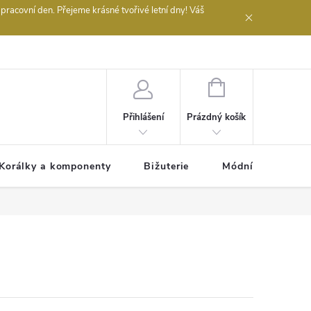
acovní den. Přejeme krásné tvořivé letní dny! Váš
 obchodu
NÁKUPNÍ
KOŠÍK
Prázdný košík
Přihlášení
Korálky a komponenty
Bižuterie
Módní doplňky