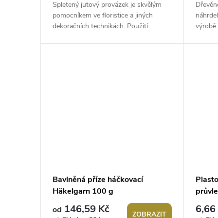
Spletený jutový provázek je skvělým
Dřevěn
pomocníkem ve floristice a jiných
náhrdel
dekoračních technikách. Použití:
výrobě 
Provázek využijete k aranžování
ketlovac
květinových...
afroháč
Bavlněná příze háčkovací
Plasto
Häkelgarn 100 g
průvl
146,59 Kč
6,66
od
ZOBRAZIT