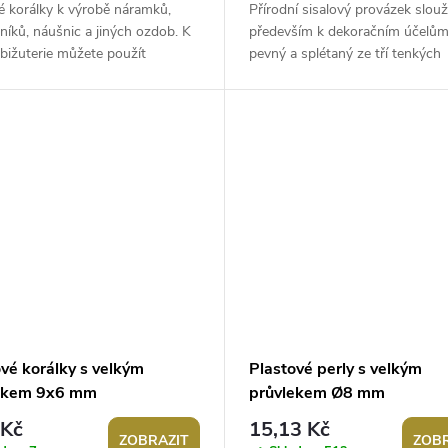
é korálky k výrobě náramků,
Přírodní sisalový provázek slouž
níků, náušnic a jiných ozdob. K
především k dekoračním účelům.
bižuterie můžete použít
pevný a splétaný ze tří tenkých
í nýty i ketlovací jehly,
provázků. Použití: Provázek je 
ky...
k...
vé korálky s velkým
Plastové perly s velkým
ekem 9x6 mm
průvlekem Ø8 mm
 Kč
15,13 Kč
ZOBRAZIT
ZOBR