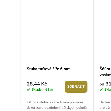
k
t
ů
Stuha taftová šíře 6 mm
Šňůra
vosko
28,44 Kč
31
od
ZOBRAZIT
Skladem
61 m
Skl
Taftová stuha o šířce 6 mm pro vaše
Bavlněn
dekorace a dozdobení dětských pokojů.
pro výr