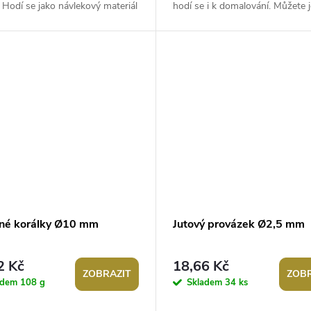
 Hodí se jako návlekový materiál
hodí se i k domalování. Můžete j
eřadé náhrdelníky nebo...
navlékat na silon nebo pruženku
Korálky...
né korálky Ø10 mm
Jutový provázek Ø2,5 mm
2 Kč
18,66 Kč
ZOBRAZIT
ZOBR
adem
108 g
Skladem
34 ks