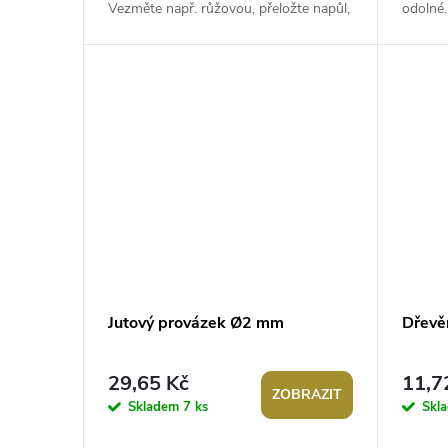
Vezměte např. růžovou, přeložte napůl,
odolné.
dozdobte korálky a z barevného...
pro víc
Jutový provázek Ø2 mm
Dřevě
29,65 Kč
11,7
ZOBRAZIT
Skladem
7 ks
Skl