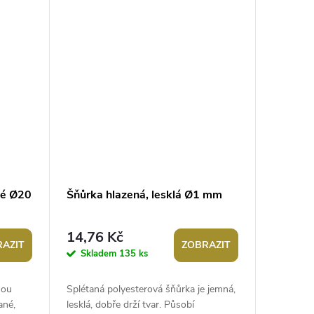
jemné...
né Ø20
Šňůrka hlazená, lesklá Ø1 mm
14,76 Kč
AZIT
ZOBRAZIT
Skladem
135 ks
nou
Splétaná polyesterová šňůrka je jemná,
ané,
lesklá, dobře drží tvar. Působí