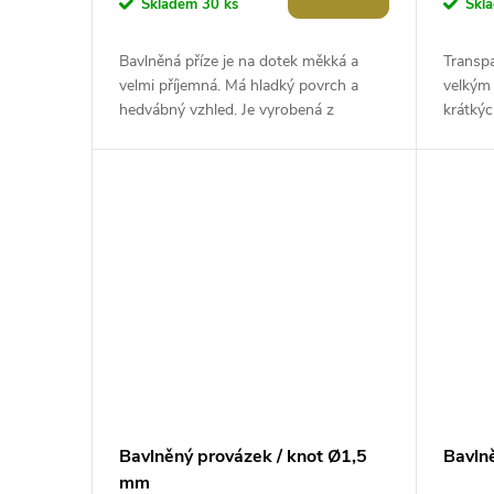
Skladem
30 ks
Skl
Bavlněná příze je na dotek měkká a
Transpa
velmi příjemná. Má hladký povrch a
velkým 
hedvábný vzhled. Je vyrobená z
krátkýc
mercerované bavlny. Přízi využijete na...
náramků
nízkého.
Bavlněný provázek / knot Ø1,5
Bavln
mm