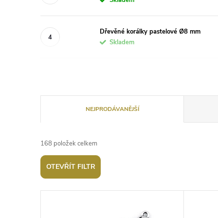
Skladem
Dřevěné korálky pastelové Ø8 mm
Skladem
Ř
NEJPRODÁVANĚJŠÍ
a
168
položek celkem
z
OTEVŘÍT FILTR
e
V
n