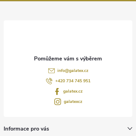
a
t
í
info
@
galatex.cz
+420 734 745 951
galatex.cz
galatexcz
Informace pro vás