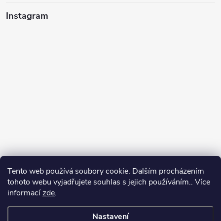
Instagram
Tento web používá soubory cookie. Dalším procházením
tohoto webu vyjadřujete souhlas s jejich používáním.. Více
informací
zde
.
Sledovat na Instagramu
Nastavení