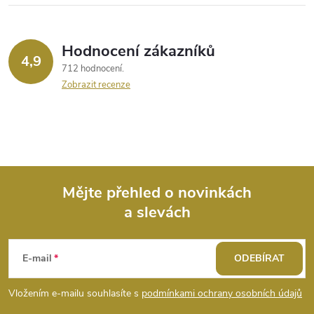
Hodnocení zákazníků
4,9
712 hodnocení
Zobrazit recenze
Mějte přehled o novinkách
a slevách
Z
á
E-mail
ODEBÍRAT
p
Vložením e-mailu souhlasíte s
podmínkami ochrany osobních údajů