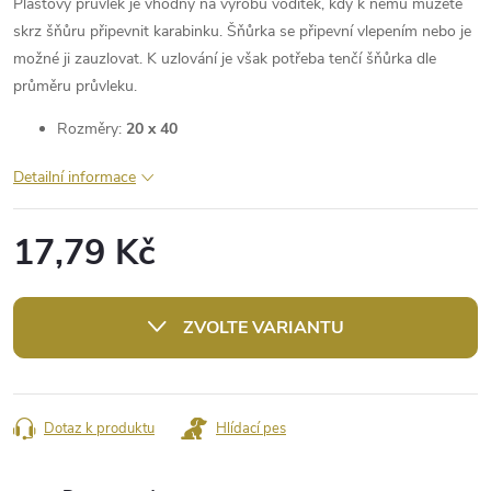
Plastový průvlek je vhodný na výrobu vodítek, kdy k němu můžete
skrz šňůru připevnit karabinku. Šňůrka se připevní vlepením nebo je
možné ji zauzlovat. K uzlování je však potřeba tenčí šňůrka dle
průměru průvleku.
Rozměry:
20 x 40
Detailní informace
17,79 Kč
Měrná
cena:
ZVOLTE VARIANTU
Dotaz k produktu
Hlídací pes