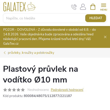
Přejít
NÁKUPNÍ
KOŠÍK
na
obsah
HLEDAT
POZOR - DOVOLENÁ - Z důvodu dovolené v období od 6.8. - do
14.8.2026. Vaše objednávka bude zpracována a odeslána hned
následující pracovní den. Přejeme krásné tvořivé letní dny! Váš
GalaTex.cz
průvleky, kroužky a polokroužky
Plastový průvlek na
vodítko Ø10 mm
Neohodnoceno
Podrobnosti hodnocení
Kód produktu:
800084/48075/112877/221187