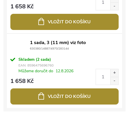
1 658 Kč
VLOŽIT DO KOŠÍKU
1 sada, 3 (11 mm) viz foto
630380/14887/4970/283144
Skladem
(2 sada)
EAN:
8596475696760
Můžeme doručit do
12.8.2026
1 658 Kč
VLOŽIT DO KOŠÍKU