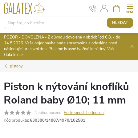
Přejít
NÁKUPNÍ
KOŠÍK
na
obsah
HLEDAT
POZOR - DOVOLENÁ - Z důvodu dovolené v období od 6.8. - do
14.8.2026. Vaše objednávka bude zpracována a odeslána hned
následující pracovní den. Přejeme krásné tvořivé letní dny! Váš
GalaTex.cz
pistony
Piston k nýtování knoflíků
Roland baby Ø10; 11 mm
Neohodnoceno
Podrobnosti hodnocení
Kód produktu:
630380/14887/4970/102581