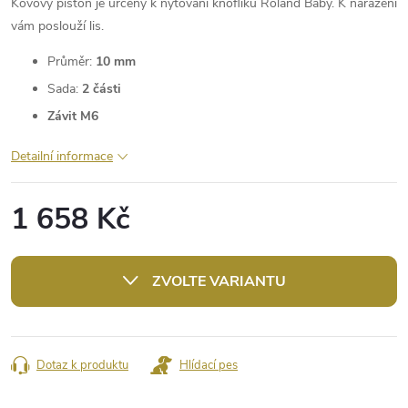
Kovový piston je určený k nýtování knoflíků Roland Baby. K naražení
vám poslouží lis.
Průměr:
10 mm
Sada:
2 části
Závit M6
Detailní informace
1 658 Kč
Měrná
cena:
ZVOLTE VARIANTU
Dotaz k produktu
Hlídací pes