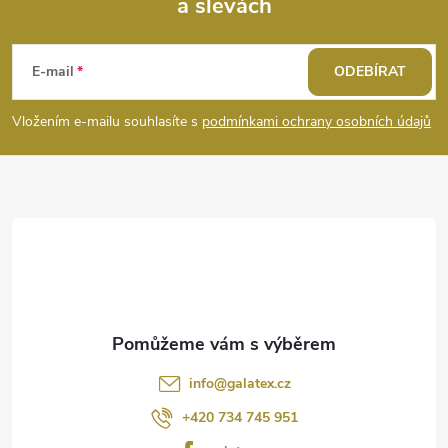
a slevách
Z
á
E-mail
ODEBÍRAT
p
Vložením e-mailu souhlasíte s
podmínkami ochrany osobních údajů
a
t
í
info
@
galatex.cz
+420 734 745 951