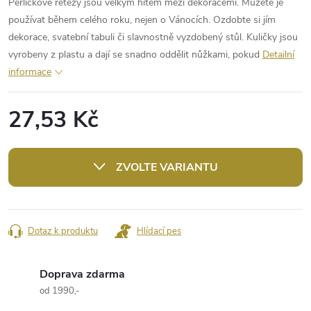
Perličkové řetězy jsou velkým hitem mezi dekoracemi. Můžete je
používat během celého roku, nejen o Vánocích. Ozdobte si jím
dekorace, svatební tabuli či slavnostně vyzdobený stůl. Kuličky jsou
vyrobeny z plastu a dají se snadno oddělit nůžkami, pokud
Detailní
informace
27,53 Kč
Měrná
cena:
ZVOLTE VARIANTU
Dotaz k produktu
Hlídací pes
Doprava zdarma
od 1990,-