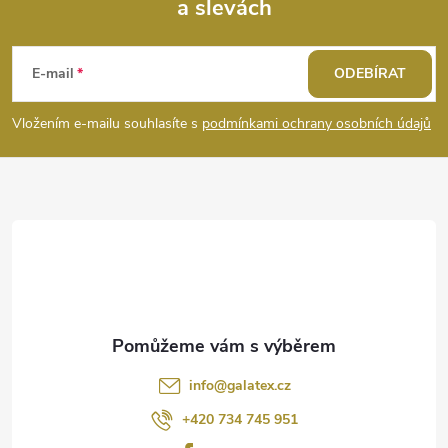
a slevách
Z
á
E-mail
ODEBÍRAT
p
Vložením e-mailu souhlasíte s
podmínkami ochrany osobních údajů
a
t
í
info
@
galatex.cz
+420 734 745 951