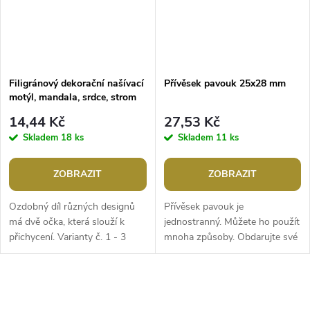
Filigránový dekorační našívací
Přívěsek pavouk 25x28 mm
motýl, mandala, srdce, strom
života
14,44 Kč
27,53 Kč
Skladem
18 ks
Skladem
11 ks
ZOBRAZIT
ZOBRAZIT
Ozdobný díl různých designů
Přívěsek pavouk je
má dvě očka, která slouží k
jednostranný. Můžete ho použít
přichycení. Varianty č. 1 - 3
mnoha způsoby. Obdarujte své
jsou lehce vypouklé a
blízké výrobkem s pavoukem
jednostranné. Varianty č. 4 - 5
pro štěstí. Rozměr přívěsku se
lze...
může mírně...
O