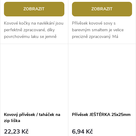
ZOBRAZIT
ZOBRAZIT
Kovové kočky na navlékání jsou
Přívěsek kovové sovy s
perfektně zpracované, díky
barevným smaltem je velice
povrchovému laku se jemně
precizně zpracovaný. Má
lesknou. Průvlek vede středem
mnohostranné využití, je
těla shora dolů, při navlékání
jednostranný, z
se...
nemagnetického kovu.Šířka:
13...
Kovový přívěsek / taháček na
Přívěsek JEŠTĚRKA 25x25mm
zip liška
22,23 Kč
6,94 Kč