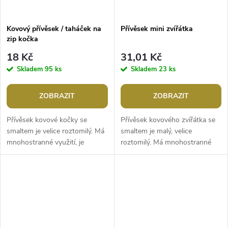
Kovový přívěsek / taháček na
Přívěsek mini zvířátka
zip kočka
18 Kč
31,01 Kč
Skladem
95 ks
Skladem
23 ks
ZOBRAZIT
ZOBRAZIT
Přívěsek kovové kočky se
Přívěsek kovového zvířátka se
smaltem je velice roztomilý. Má
smaltem je malý, velice
mnohostranné využití, je
roztomilý. Má mnohostranné
jednostranný, z
využití, je jednostranný, z
nemagnetického kovu.Šířka: 11
nemagnetického kovu.Šířka: 6 -
- 15 mmDélka: 16 -...
15...