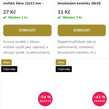
mořská želva 12x13 mm -
broušenými kamínky 18x19
platina s patinou, 20ks
mm - zlatá 2ks
27 Kč
11 Kč
Skladem
1 ks
Skladem
3 ks
ZOBRAZIT
ZOBRAZIT
Kovový korálek s želvou
Elegantní přívěsek ryby je
můžete využít jako zajímavý a
jednostranný, ozdobený
oživující prvek. Je jednostranný,
broušenými kamínky. Je z
průvlek je umístěný směrem od
nemagnetického kovu.
Akce
Akce
hlavy k zadečku.
Výprodej
Výprodej
–54 %
–43 %
26,33 Kč
24,56 Kč