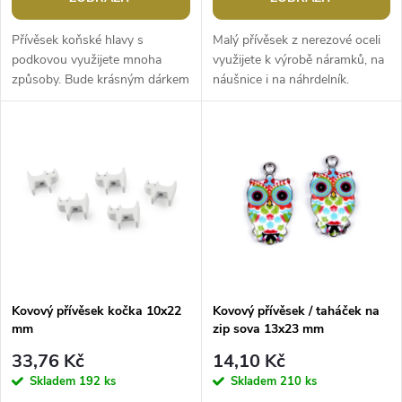
o
d
d
Přívěsek koňské hlavy s
Malý přívěsek z nerezové oceli
u
podkovou využijete mnoha
využijete k výrobě náramků, na
způsoby. Bude krásným dárkem
náušnice i na náhrdelník.
u
pro štěstí. Je z nemagnetického
Pozornost upoutá i jeho vysoký
k
kovu, jednostranný, hlava je...
lesk. Nahoře má průvlek. Na...
k
t
t
ů
ů
Kovový přívěsek kočka 10x22
Kovový přívěsek / taháček na
mm
zip sova 13x23 mm
33,76 Kč
14,10 Kč
Skladem
192 ks
Skladem
210 ks