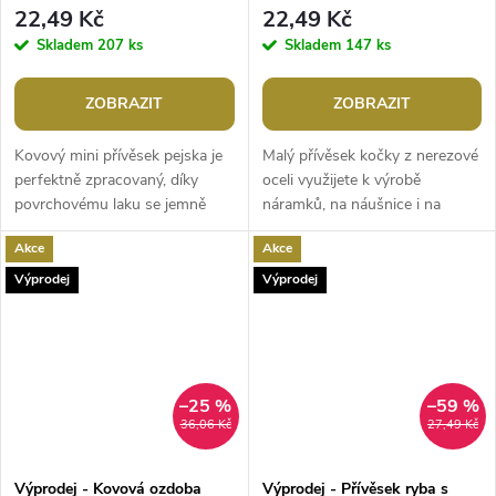
22,49 Kč
22,49 Kč
Skladem
207 ks
Skladem
147 ks
ZOBRAZIT
ZOBRAZIT
Kovový mini přívěsek pejska je
Malý přívěsek kočky z nerezové
perfektně zpracovaný, díky
oceli využijete k výrobě
povrchovému laku se jemně
náramků, na náušnice i na
leskne. Perfektně dozdobí
náhrdelník. Pozornost upoutá i
Akce
Akce
šperky, ale i dárek, přání apod....
jeho vysoký lesk. Nahoře má...
Výprodej
Výprodej
–25 %
–59 %
36,06 Kč
27,49 Kč
Výprodej - Kovová ozdoba
Výprodej - Přívěsek ryba s