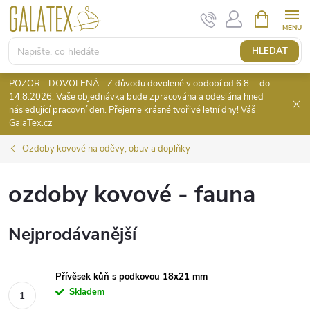
Přejít
NÁKUPNÍ
KOŠÍK
na
obsah
HLEDAT
POZOR - DOVOLENÁ - Z důvodu dovolené v období od 6.8. - do
14.8.2026. Vaše objednávka bude zpracována a odeslána hned
následující pracovní den. Přejeme krásné tvořivé letní dny! Váš
GalaTex.cz
Ozdoby kovové na oděvy, obuv a doplňky
ozdoby kovové - fauna
Nejprodávanější
Přívěsek kůň s podkovou 18x21 mm
Skladem