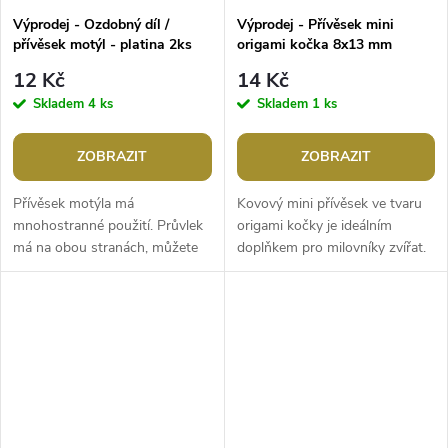
Výprodej - Ozdobný díl /
Výprodej - Přívěsek mini
přívěsek motýl - platina 2ks
origami kočka 8x13 mm
12 Kč
14 Kč
Skladem
4 ks
Skladem
1 ks
ZOBRAZIT
ZOBRAZIT
Přívěsek motýla má
Kovový mini přívěsek ve tvaru
mnohostranné použití. Průvlek
origami kočky je ideálním
má na obou stranách, můžete
doplňkem pro milovníky zvířat.
jej využít i jako spojovací díl.
Je jednostranný, z
Motýl č.1 je oboustranný. Motýl
nemagnetického kovu, na zadní
č.2...
straně...