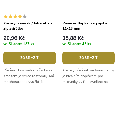
Kovový přívěsek / taháček na
Přívěsek tlapka pro pejska
zip zvířátko
11x13 mm
20,96 Kč
15,88 Kč
Skladem
187 ks
Skladem
43 ks
ZOBRAZIT
ZOBRAZIT
Přívěsek kovového zvířátka se
Kovový přívěsek ve tvaru tlapky
smaltem je velice roztomilý. Má
je ideálním doplňkem pro
mnohostranné využití, je
milovníky zvířat. Vynikne na
jednostranný, z
obojku, kabelce, batohu nebo
nemagnetického kovu.Šířka: 13
na oděvech.Šířka: 11 mmVýška:
- 21 mmDélka:...
13...