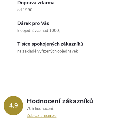
v
Doprava zdarma
od 1990,-
l
Dárek pro Vás
á
k objednávce nad 1000,-
d
Tisíce spokojených zákazníků
a
na základě vyřízených objednávek
c
í
p
r
Hodnocení zákazníků
4,9
705 hodnocení
v
Zobrazit recenze
k