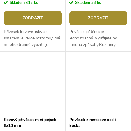
Skladem
412 ks
Skladem
33 ks
ZOBRAZIT
ZOBRAZIT
Přívěsek kovové lišky se
Přívěsek ještěrka je
smaltem je velice roztomilý. Má
jednostranný. Využijete ho
mnohostranné využití, je
mnoha způsoby.Rozměry
jednostranný, z
přívěsku: 25 x 25 mmPrůvlek
nemagnetického kovu.Šířka: 13
očka: 3 mm
- 18 mmDélka: 18 -...
Kovový přívěsek mini pejsek
Přívěsek z nerezové oceli
8x10 mm
kočka