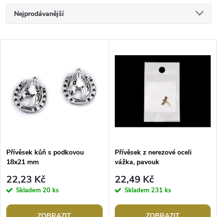
Ř
Nejprodávanější
a
Nejlevnější
V
Nejdražší
z
ý
Abecedně
e
p
n
i
í
s
p
Přívěsek kůň s podkovou
Přívěsek z nerezové oceli
18x21 mm
vážka, pavouk
p
r
22,23 Kč
22,49 Kč
r
Skladem
20 ks
Skladem
231 ks
o
ZOBRAZIT
ZOBRAZIT