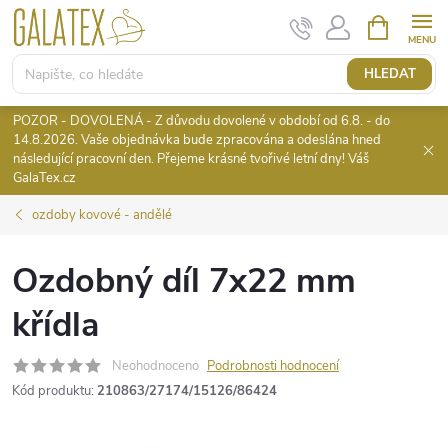
Přejít
NÁKUPNÍ
KOŠÍK
na
obsah
HLEDAT
POZOR - DOVOLENÁ - Z důvodu dovolené v období od 6.8. - do
14.8.2026. Vaše objednávka bude zpracována a odeslána hned
následující pracovní den. Přejeme krásné tvořivé letní dny! Váš
GalaTex.cz
ozdoby kovové - andělé
Ozdobný díl 7x22 mm
křídla
Neohodnoceno
Podrobnosti hodnocení
Kód produktu:
210863/27174/15126/86424