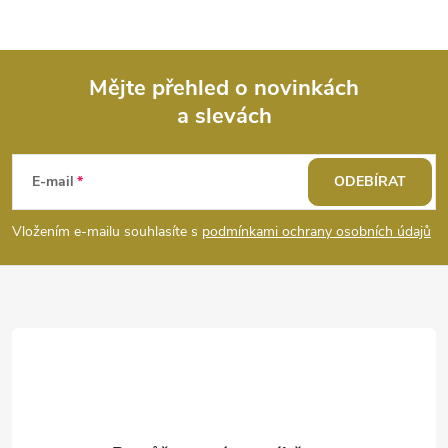
Mějte přehled o novinkách
a slevách
Z
á
E-mail
ODEBÍRAT
p
Vložením e-mailu souhlasíte s
podmínkami ochrany osobních údajů
a
t
í