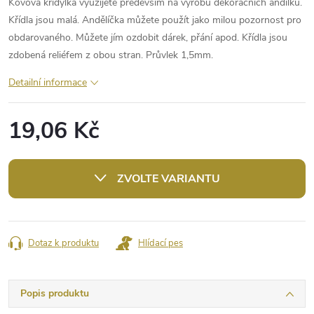
Kovová křídýlka využijete především na výrobu dekoračních andílků.
Křídla jsou malá. Andělíčka můžete použít jako milou pozornost pro
obdarovaného. Můžete jím ozdobit dárek, přání apod. Křídla jsou
zdobená reliéfem z obou stran. Průvlek 1,5mm.
Detailní informace
19,06 Kč
Měrná
cena:
ZVOLTE VARIANTU
Dotaz k produktu
Hlídací pes
Popis produktu