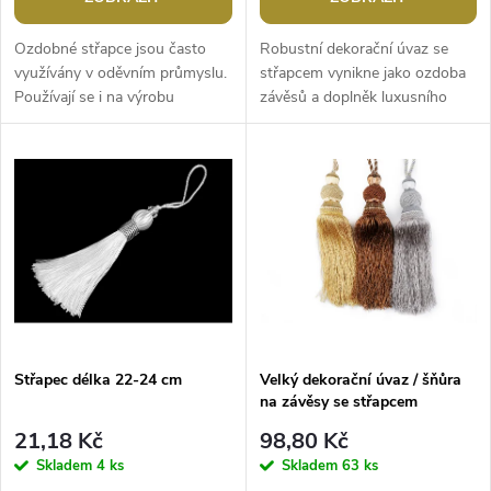
o
d
d
Ozdobné střapce jsou často
Robustní dekorační úvaz se
u
využívány v oděvním průmyslu.
střapcem vynikne jako ozdoba
Používají se i na výrobu
závěsů a doplněk luxusního
u
bižuterie. Tyto střapce mají
interiéru (třeba hotelů,
k
poutko, díky kterému je
restaurací, různých salonů či
k
můžete...
na...
t
t
ů
ů
Střapec délka 22-24 cm
Velký dekorační úvaz / šňůra
na závěsy se střapcem
21,18 Kč
98,80 Kč
Skladem
4 ks
Skladem
63 ks