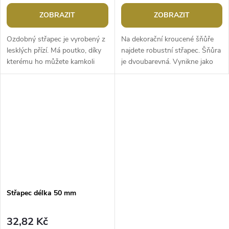
ZOBRAZIT
ZOBRAZIT
Ozdobný střapec je vyrobený z
Na dekorační kroucené šňůře
lesklých přízí. Má poutko, díky
najdete robustní střapec. Šňůra
kterému ho můžete kamkoli
je dvoubarevná. Vynikne jako
připevnit. Zdobí ho broušený
ozdoba záclon, závěsů a
korálek, plastová ozdoba a...
interiéru. Délka úvazu je cca
69...
Střapec délka 50 mm
32,82 Kč