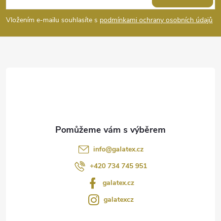
s
p
Vložením e-mailu souhlasíte s
podmínkami ochrany osobních údajů
u
a
t
í
info
@
galatex.cz
+420 734 745 951
galatex.cz
galatexcz