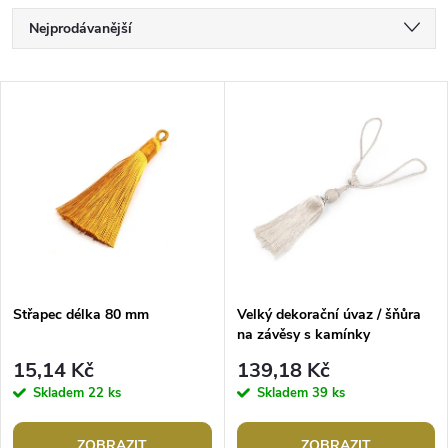
Ř
Nejprodávanější
a
Nejlevnější
V
Nejdražší
z
ý
Abecedně
e
p
n
i
í
s
p
Střapec délka 80 mm
Velký dekorační úvaz / šňůra
na závěsy s kamínky
p
r
15,14 Kč
139,18 Kč
r
Skladem
22 ks
Skladem
39 ks
o
ZOBRAZIT
ZOBRAZIT