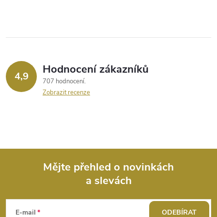
c
í
p
r
Hodnocení zákazníků
4,9
707 hodnocení
v
Zobrazit recenze
k
y
v
ý
Mějte přehled o novinkách
a slevách
Z
p
i
á
E-mail
ODEBÍRAT