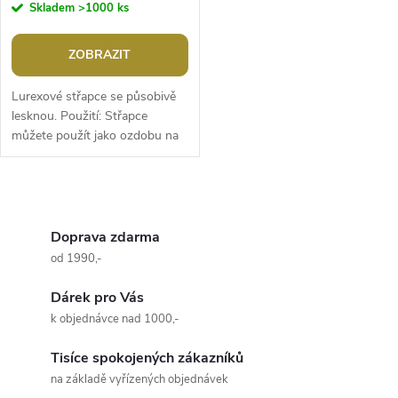
Skladem
>1000 ks
ZOBRAZIT
Lurexové střapce se působivě
lesknou. Použití: Střapce
můžete použít jako ozdobu na
tašky, kabelky, boty, pouzdra
nebo klíče. Jsou vhodné i na...
O
v
Doprava zdarma
od 1990,-
l
Dárek pro Vás
á
k objednávce nad 1000,-
d
Tisíce spokojených zákazníků
a
na základě vyřízených objednávek