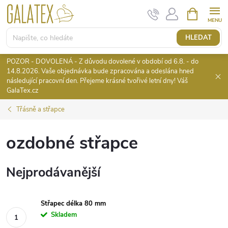
Přejít
NÁKUPNÍ
KOŠÍK
na
obsah
HLEDAT
POZOR - DOVOLENÁ - Z důvodu dovolené v období od 6.8. - do
14.8.2026. Vaše objednávka bude zpracována a odeslána hned
následující pracovní den. Přejeme krásné tvořivé letní dny! Váš
GalaTex.cz
Třásně a střapce
ozdobné střapce
Nejprodávanější
Střapec délka 80 mm
Skladem