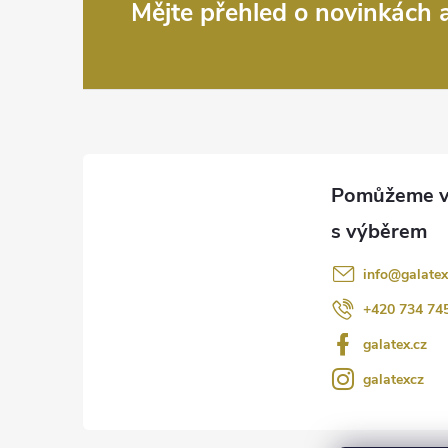
Z
Mějte přehled o novinkách
á
p
a
t
í
info
@
galatex
+420 734 74
galatex.cz
galatexcz