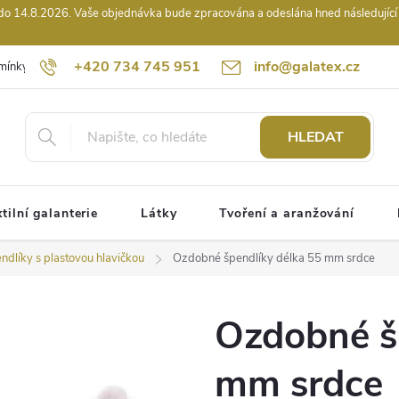
14.8.2026. Vaše objednávka bude zpracována a odeslána hned následující pr
+420 734 745 951
info@galatex.cz
mínky
Podmínky ochrany osobních údajů
Kontakty
Hodnocení
HLEDAT
tilní galanterie
Látky
Tvoření a aranžování
ndlíky s plastovou hlavičkou
Ozdobné špendlíky délka 55 mm srdce
Ozdobné š
mm srdce