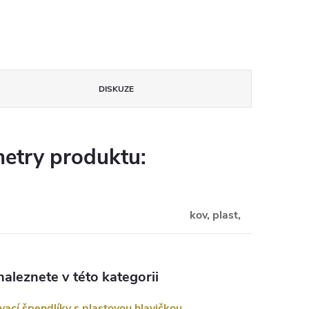
DISKUZE
etry produktu:
kov, plast,
aleznete v této kategorii
vací špendlíky s plastovou hlavičkou