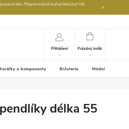
acovní den. Přejeme krásné tvořivé letní dny! Váš
 obchodu
NÁKUPNÍ
KOŠÍK
Prázdný košík
Přihlášení
Korálky a komponenty
Bižuterie
Módní doplňky
pendlíky délka 55