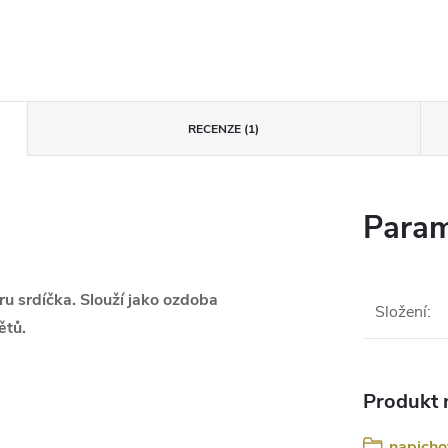
RECENZE (1)
Param
ru srdíčka. Slouží jako ozdoba
Složení
:
ětů.
Produkt n
napicho