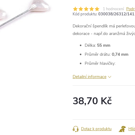
1 hodnocení
Podr
Kód produktu:
030038/26312/141
Dekorační špendlík má perleťovou
dekorace - např.do aranžmá živýc
Délka:
55 mm
Průměr drátu:
0,74 mm
Průměr hlavičky:
Detailní informace
38,70 Kč
Měrná
cena:
Dotaz k produktu
Hlí