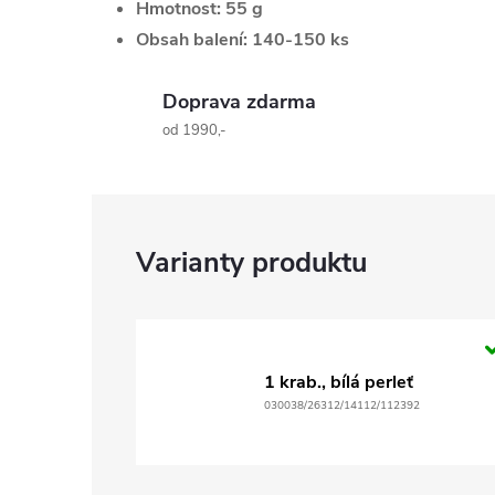
Hmotnost:
55 g
Obsah balení:
140-150 ks
Doprava zdarma
od 1990,-
1 krab., bílá perleť
030038/26312/14112/112392