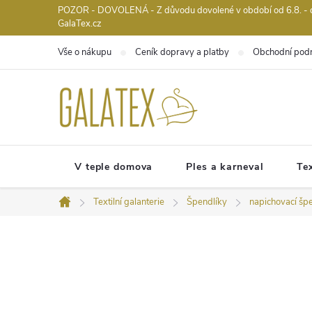
Přejít
POZOR - DOVOLENÁ - Z důvodu dovolené v období od 6.8. - do 
GalaTex.cz
na
obsah
Vše o nákupu
Ceník dopravy a platby
Obchodní pod
V teple domova
Ples a karneval
Tex
Textilní galanterie
Špendlíky
napichovací špe
Domů