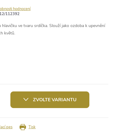
obnosti hodnocení
12/112392
 hlavičku ve tvaru srdíčka. Slouží jako ozdoba k upevnění
h květů.
ZVOLTE VARIANTU
dací pes
Tisk