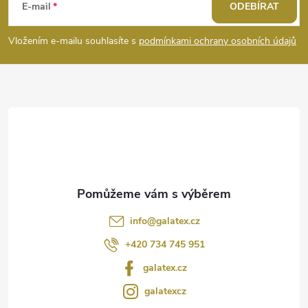
á
E-mail
ODEBÍRAT
p
Vložením e-mailu souhlasíte s
podmínkami ochrany osobních údajů
a
t
í
info
@
galatex.cz
+420 734 745 951
galatex.cz
galatexcz