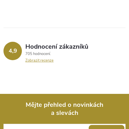
Hodnocení zákazníků
4,9
705 hodnocení
Zobrazit recenze
Mějte přehled o novinkách
a slevách
Z