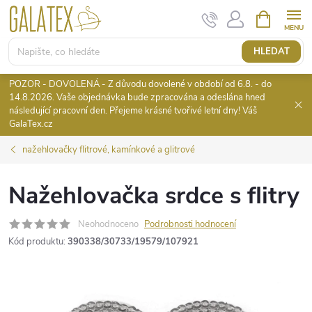
Přejít
NÁKUPNÍ
KOŠÍK
na
obsah
HLEDAT
POZOR - DOVOLENÁ - Z důvodu dovolené v období od 6.8. - do
14.8.2026. Vaše objednávka bude zpracována a odeslána hned
následující pracovní den. Přejeme krásné tvořivé letní dny! Váš
GalaTex.cz
nažehlovačky flitrové, kamínkové a glitrové
Nažehlovačka srdce s flitry
Neohodnoceno
Podrobnosti hodnocení
Kód produktu:
390338/30733/19579/107921