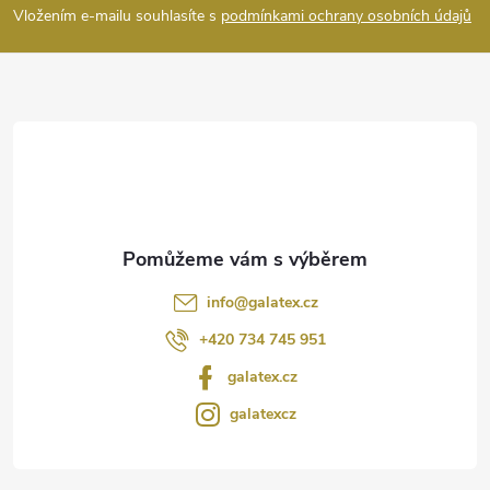
p
Vložením e-mailu souhlasíte s
podmínkami ochrany osobních údajů
a
t
í
info
@
galatex.cz
+420 734 745 951
galatex.cz
galatexcz