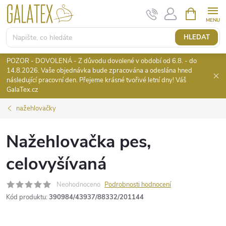
Přejít
NÁKUPNÍ
KOŠÍK
na
obsah
HLEDAT
POZOR - DOVOLENÁ - Z důvodu dovolené v období od 6.8. - do
14.8.2026. Vaše objednávka bude zpracována a odeslána hned
následující pracovní den. Přejeme krásné tvořivé letní dny! Váš
GalaTex.cz
nažehlovačky
Nažehlovačka pes,
celovyšívaná
Neohodnoceno
Podrobnosti hodnocení
Kód produktu:
390984/43937/88332/201144