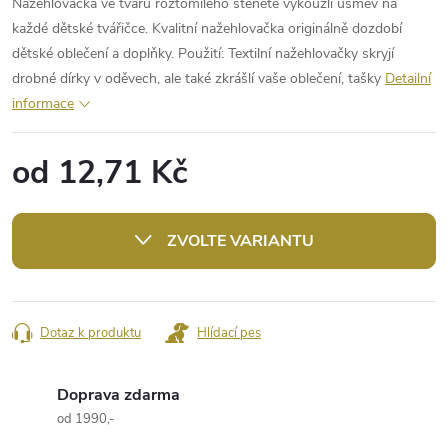
Nažehlovačka ve tvaru roztomilého štěněte vykouzlí úsměv na
každé dětské tvářičce. Kvalitní nažehlovačka originálně dozdobí
dětské oblečení a doplňky. Použití: Textilní nažehlovačky skryjí
drobné dírky v oděvech, ale také zkrášlí vaše oblečení, tašky
Detailní
informace
od
12,71 Kč
Měrná
cena:
ZVOLTE VARIANTU
Dotaz k produktu
Hlídací pes
Doprava zdarma
od 1990,-