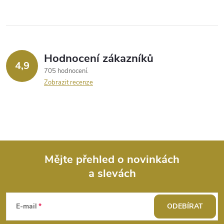
Hodnocení zákazníků
4,9
705 hodnocení
Zobrazit recenze
Mějte přehled o novinkách
a slevách
Z
á
E-mail
ODEBÍRAT