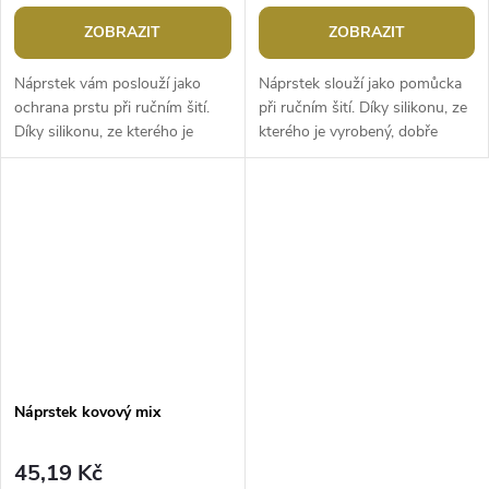
ZOBRAZIT
ZOBRAZIT
Náprstek vám poslouží jako
Náprstek slouží jako pomůcka
ochrana prstu při ručním šití.
při ručním šití. Díky silikonu, ze
Díky silikonu, ze kterého je
kterého je vyrobený, dobře
vyrobený, k prstu dobře přilne.
přilne k prstu a umožní lépe
Spodní část je z pevného...
držet jehlu, která vám při...
Náprstek kovový mix
45,19 Kč