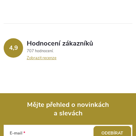
c
í
p
r
Hodnocení zákazníků
4,9
707 hodnocení
v
Zobrazit recenze
k
y
v
ý
Mějte přehled o novinkách
a slevách
Z
p
i
á
E-mail
ODEBÍRAT