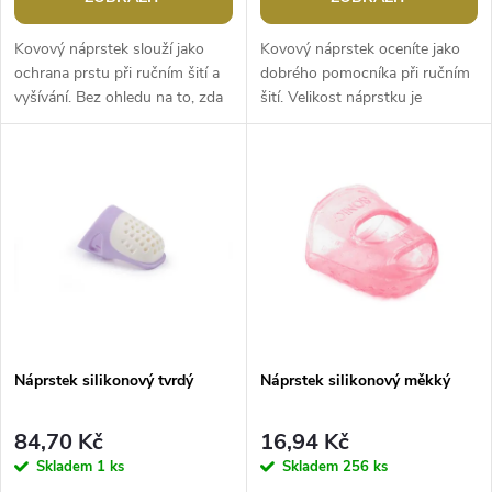
o
d
d
Kovový náprstek slouží jako
Kovový náprstek oceníte jako
u
ochrana prstu při ručním šití a
dobrého pomocníka při ručním
vyšívání. Bez ohledu na to, zda
šití. Velikost náprstku je
u
jste profesionální krejčí nebo
univerzální, ale kovové nožičky
k
jen nadšenec do ručních...
se dají lehce ohýbat a...
k
t
t
ů
ů
Náprstek silikonový tvrdý
Náprstek silikonový měkký
84,70 Kč
16,94 Kč
Skladem
1 ks
Skladem
256 ks