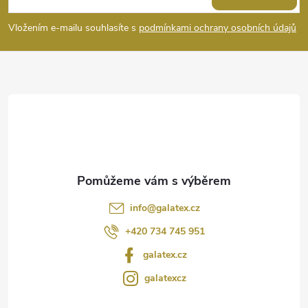
s
p
Vložením e-mailu souhlasíte s
podmínkami ochrany osobních údajů
u
a
t
í
info
@
galatex.cz
+420 734 745 951
galatex.cz
galatexcz