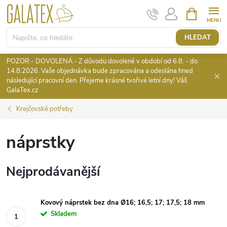
Přejít
NÁKUPNÍ
KOŠÍK
na
obsah
HLEDAT
POZOR - DOVOLENÁ - Z důvodu dovolené v období od 6.8. - do
14.8.2026. Vaše objednávka bude zpracována a odeslána hned
následující pracovní den. Přejeme krásné tvořivé letní dny! Váš
GalaTex.cz
Krejčovské potřeby
náprstky
Nejprodávanější
Kovový náprstek bez dna Ø16; 16,5; 17; 17,5; 18 mm
Skladem