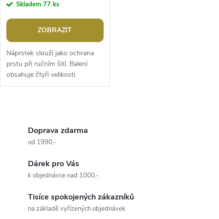
Skladem
77 ks
ZOBRAZIT
Náprstek slouží jako ochrana
prstu při ručním šití. Balení
obsahuje čtyři velikosti
náprstků (vel. 2/0; 0; 1; 3).
Průměry otvorů náprstků
jsou:...
O
v
Doprava zdarma
od 1990,-
l
Dárek pro Vás
á
k objednávce nad 1000,-
d
Tisíce spokojených zákazníků
a
na základě vyřízených objednávek