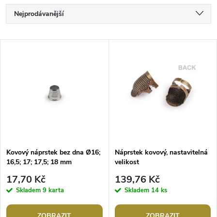
Ř
Nejprodávanější
a
Nejlevnější
V
Nejdražší
z
ý
Abecedně
e
p
n
i
í
s
p
Kovový náprstek bez dna Ø16;
Náprstek kovový, nastavitelná
16,5; 17; 17,5; 18 mm
velikost
p
r
17,70 Kč
139,76 Kč
r
Skladem
9 karta
Skladem
14 ks
o
ZOBRAZIT
ZOBRAZIT