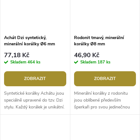
Achát Dzi syntetický,
Rodonit tmavý, minerální
minerální korálky Ø6 mm
korálky Ø8 mm
77,18 Kč
46,90 Kč
Skladem
464 ks
Skladem
187 ks
ZOBRAZIT
ZOBRAZIT
Syntetické korálky Achátu jsou
Minerální korálky z rodonitu
speciálně upravené do tzv. Dzi
jsou oblíbené především
stylu. Každý korálek je unikátní.
šperkaři pro svou jedinečnou
Jsou oblíbené především
barvu s jemnou kresbou. Svou
šperkaři pro svou...
velikostí jsou ideální na výrobu...