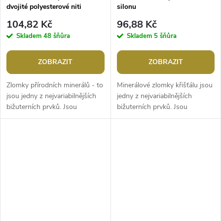
dvojité polyesterové niti
silonu
104,82 Kč
96,88 Kč
Skladem
48 šňůra
Skladem
5 šňůra
ZOBRAZIT
ZOBRAZIT
Zlomky přírodních minerálů - to
Minerálové zlomky křišťálu jsou
jsou jedny z nejvariabilnějších
jedny z nejvariabilnějších
bižuterních prvků. Jsou
bižuterních prvků. Jsou
zajímavé kresbou kamene a
půvabné svým průsvitem. Tyto
půvabné svým průsvitem.
korálky jsou jedním z našich
Tyto...
hitů,...