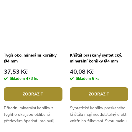
Tygří oko, minerální korálky
Křišťál praskaný syntetický,
Ø4 mm
minerální korálky Ø4 mm
37,53 Kč
40,08 Kč
Skladem
473 ks
Skladem
6 ks
ZOBRAZIT
ZOBRAZIT
Přírodní minerální korálky z
Syntetické korálky praskaného
tygřího oka jsou oblíbené
křišťálu mají neodolatelný efekt
především šperkaři pro svůj
vnitřního žílkování. Svou malou
zajímavý lesk a úchvatnou
velikostí jsou ideální na výrobu