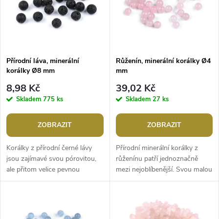
p
n
i
í
s
p
Přírodní láva, minerální
Růženín, minerální korálky Ø4
korálky Ø8 mm
mm
p
r
8,98 Kč
39,02 Kč
r
Skladem
775 ks
Skladem
27 ks
o
o
ZOBRAZIT
ZOBRAZIT
d
d
Korálky z přírodní černé lávy
Přírodní minerální korálky z
u
jsou zajímavé svou pórovitou,
růženínu patří jednoznačně
ale přitom velice pevnou
mezi nejoblíbenější. Svou malou
u
strukturou. Najdou široké
velikostí jsou ideální na výrobu
k
uplatnění při výrobě šperků.
pružných nebo macrame...
k
Svou...
t