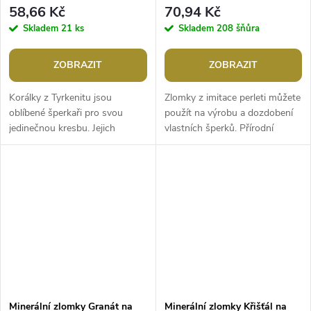
58,66 Kč
70,94 Kč
Skladem
21 ks
Skladem
208 šňůra
ZOBRAZIT
ZOBRAZIT
Korálky z Tyrkenitu jsou
Zlomky z imitace perleti můžete
oblíbené šperkaři pro svou
použít na výrobu a dozdobení
jedinečnou kresbu. Jejich
vlastních šperků. Přírodní
velikost je ideální na výrobu
vzhled je stále v módě. Vypadat
Buddhových náramků. Jsou
budou skvěle na paměťovém...
oblíbené na...
Minerální zlomky Granát na
Minerální zlomky Křišťál na