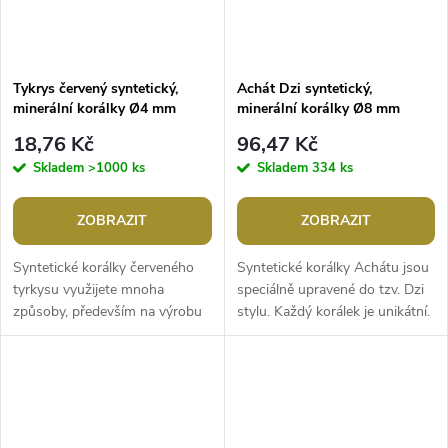
Tykrys červený syntetický,
Achát Dzi syntetický,
minerální korálky Ø4 mm
minerální korálky Ø8 mm
18,76 Kč
96,47 Kč
Skladem
>1000 ks
Skladem
334 ks
ZOBRAZIT
ZOBRAZIT
Syntetické korálky červeného
Syntetické korálky Achátu jsou
tyrkysu využijete mnoha
speciálně upravené do tzv. Dzi
způsoby, především na výrobu
stylu. Každý korálek je unikátní.
šperků. Svou malou velikostí
Jsou oblíbené především
jsou ideální na výrobu pružných
šperkaři pro svou...
nebo...