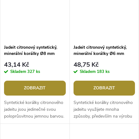
Jadeit citronový syntetický,
Jadeit citronový syntetický,
minerální korálky Ø8 mm
minerální korálky Ø6 mm
43,14 Kč
48,75 Kč
Skladem
327 ks
Skladem
183 ks
ZOBRAZIT
ZOBRAZIT
Syntetické korálky citronového
Syntetické korálky citronového
jadeitu jsou jedinečné svou
jadeitu využijete mnoha
poloprůsvitnou jemnou barvou.
způsoby, především na výrobu
Svou velikostí jsou ideální na
šperků. Mají nádhernou barvu a
výrobu Buddhových náramků
jemné průsvity. Svou velikostí...
a...