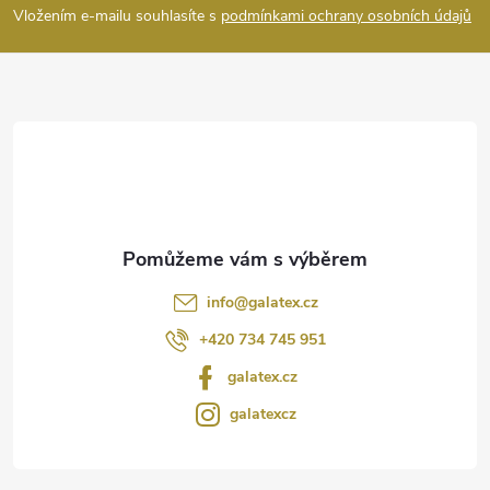
p
Vložením e-mailu souhlasíte s
podmínkami ochrany osobních údajů
a
t
í
info
@
galatex.cz
+420 734 745 951
galatex.cz
galatexcz