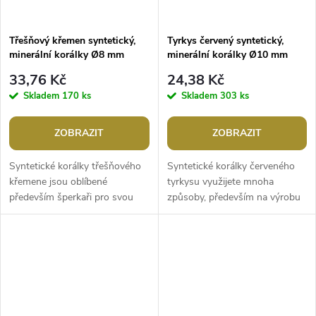
Třešňový křemen syntetický,
Tyrkys červený syntetický,
minerální korálky Ø8 mm
minerální korálky Ø10 mm
33,76 Kč
24,38 Kč
Skladem
170 ks
Skladem
303 ks
ZOBRAZIT
ZOBRAZIT
Syntetické korálky třešňového
Syntetické korálky červeného
křemene jsou oblíbené
tyrkysu využijete mnoha
především šperkaři pro svou
způsoby, především na výrobu
atraktivní barvu a průsvity.
šperků. Svou velikostí jsou
Svou velikostí jsou ideální na
ideální na výrobu Buddhových
výrobu...
náramků...