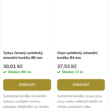
kresbu. Svou malou velikostí
pružných nebo...
jsou...
Tyrkys červený syntetický,
Onyx syntetický, minerální
minerální korálky Ø6 mm
korálky Ø4 mm
30,01 Kč
37,53 Kč
Skladem
981 ks
Skladem
72 ks
ZOBRAZIT
ZOBRAZIT
Syntetické korálky červeného
Syntetické korálky onyxu jsou
tyrkysu využijete mnoha
svou malou velikostí ideální na
způsoby, především na výrobu
výrobu pružných nebo