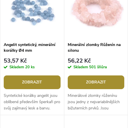
t
ů
ů
Angelit syntetický, minerální
Minerální zlomky Růženín na
korálky Ø4 mm
silonu
53,57 Kč
56,22 Kč
Skladem
20 ks
Skladem
501 šňůra
ZOBRAZIT
ZOBRAZIT
Syntetické korálky angelit jsou
Minerálové zlomky růženínu
oblíbené především šperkaři pro
jsou jedny z nejvariabilnějších
svůj zajímavý lesk a barvu.
bižuterních prvků. Jsou
Svou malou velikostí jsou
půvabné svým průsvitem. Tyto
ideální na výrobu pružných...
korálky jsou jedním z našich
hitů,...