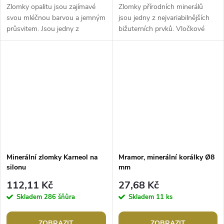
Zlomky opalitu jsou zajímavé
Zlomky přírodních minerálů
svou mléčnou barvou a jemným
jsou jedny z nejvariabilnějších
průsvitem. Jsou jedny z
bižuterních prvků. Vločkové
nejvariabilnějších bižuterních
obsidiány jsou jedinečné svou
prvků. Tyto korálky jsou jedním
kresbou. Tyto korálky jsou...
z...
Minerální zlomky Karneol na
Mramor, minerální korálky Ø8
silonu
mm
112,11 Kč
27,68 Kč
Skladem
286 šňůra
Skladem
11 ks
ZOBRAZIT
ZOBRAZIT