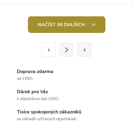
Mají nádhernou kresbu a
Mají nádhernou kresbu a
průsvit. Svou velikostí jsou
průsvit. Svou velikostí jsou
ideální na...
ideální na...
O
NAČÍST 36 DALŠÍCH
v
l
S
1
3
t
á
r
d
á
Doprava zdarma
a
n
od 1990,-
k
c
Dárek pro Vás
o
k objednávce nad 1000,-
í
v
á
Tisíce spokojených zákazníků
p
na základě vyřízených objednávek
n
r
í