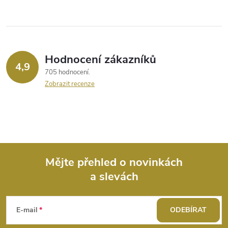
v
k
y
Hodnocení zákazníků
4,9
v
705 hodnocení
Zobrazit recenze
ý
p
i
s
Mějte přehled o novinkách
u
a slevách
Z
á
E-mail
ODEBÍRAT