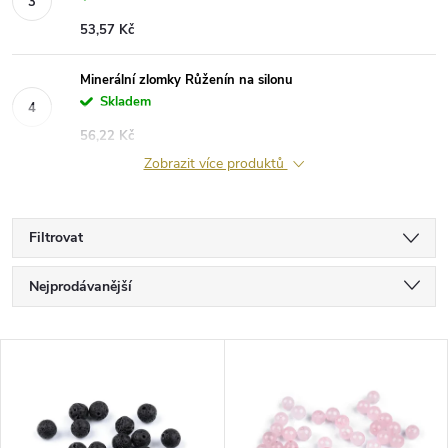
53,57 Kč
Minerální zlomky Růženín na silonu
Skladem
56,22 Kč
Zobrazit více produktů
Filtrovat
Ř
Nejprodávanější
a
Nejlevnější
V
Nejdražší
z
ý
Abecedně
e