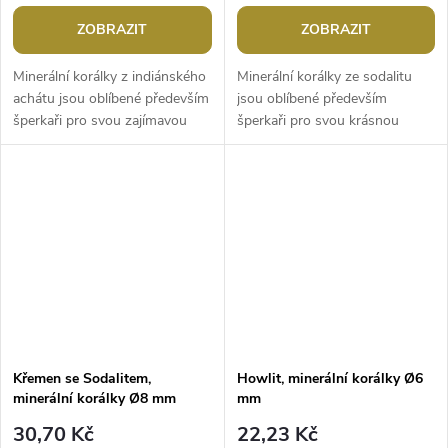
ZOBRAZIT
ZOBRAZIT
Minerální korálky z indiánského
Minerální korálky ze sodalitu
achátu jsou oblíbené především
jsou oblíbené především
šperkaři pro svou zajímavou
šperkaři pro svou krásnou
kresbu a barvu. Svou velikostí
barvu a kresbu. Svou velikostí
jsou ideální na výrobu...
jsou ideální na výrobu
jemnějších...
Křemen se Sodalitem,
Howlit, minerální korálky Ø6
minerální korálky Ø8 mm
mm
30,70 Kč
22,23 Kč