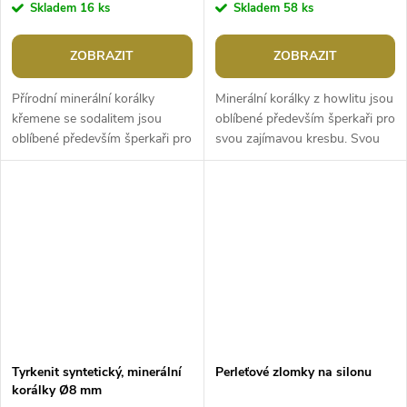
Skladem
16 ks
Skladem
58 ks
ZOBRAZIT
ZOBRAZIT
Přírodní minerální korálky
Minerální korálky z howlitu jsou
křemene se sodalitem jsou
oblíbené především šperkaři pro
oblíbené především šperkaři pro
svou zajímavou kresbu. Svou
svou nádhernou barvu a
velikostí jsou ideální na výrobu
jemnou kresbu. Svou velikostí
jemnějších Buddhových...
jsou...
Tyrkenit syntetický, minerální
Perleťové zlomky na silonu
korálky Ø8 mm