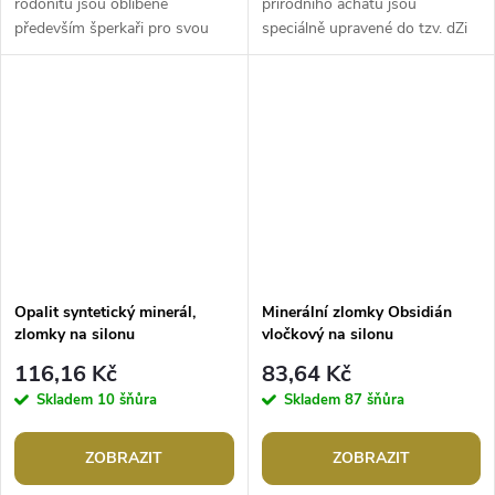
rodonitu jsou oblíbené
přírodního achátu jsou
především šperkaři pro svou
speciálně upravené do tzv. dZi
jedinečnou barvu. Svou malou
stylu. Každý korálek je unikátní.
velikostí jsou ideální na výrobu...
Jsou oblíbené především
šperkaři...
Opalit syntetický minerál,
Minerální zlomky Obsidián
zlomky na silonu
vločkový na silonu
116,16 Kč
83,64 Kč
Skladem
10 šňůra
Skladem
87 šňůra
ZOBRAZIT
ZOBRAZIT