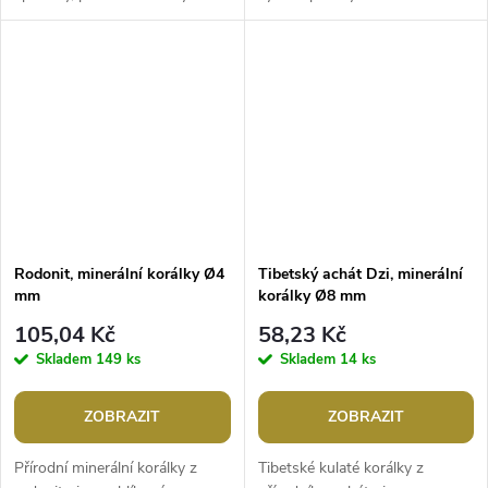
šperků. Svou velikostí jsou
macrame náramků, využijete je i
ideální na výrobu jemnějších...
do náhrdelníků a náušnic.
Jsou...
Rodonit, minerální korálky Ø4
Tibetský achát Dzi, minerální
mm
korálky Ø8 mm
105,04 Kč
58,23 Kč
Skladem
149 ks
Skladem
14 ks
ZOBRAZIT
ZOBRAZIT
Přírodní minerální korálky z
Tibetské kulaté korálky z