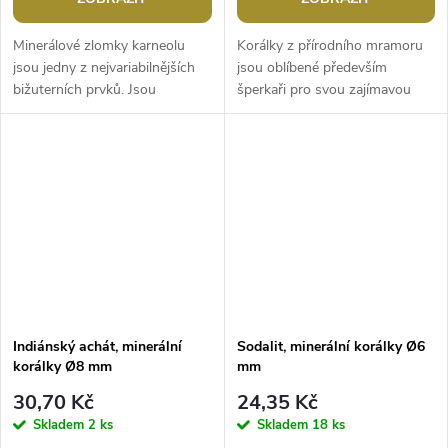
Minerálové zlomky karneolu
Korálky z přírodního mramoru
jsou jedny z nejvariabilnějších
jsou oblíbené především
bižuterních prvků. Jsou
šperkaři pro svou zajímavou
půvabné svým průsvitem a
kresbu. Velikostí jsou ideální na
přechody barev. Tyto korálky
výrobu Buddhových náramků.
jsou...
Jsou...
Indiánský achát, minerální
Sodalit, minerální korálky Ø6
korálky Ø8 mm
mm
30,70 Kč
24,35 Kč
Skladem
2 ks
Skladem
18 ks