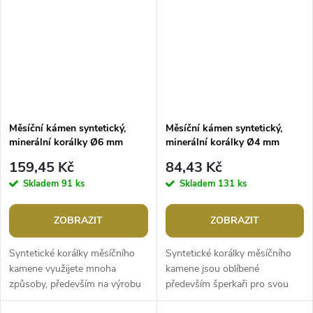
Měsíční kámen syntetický,
Měsíční kámen syntetický,
minerální korálky Ø6 mm
minerální korálky Ø4 mm
159,45 Kč
84,43 Kč
Skladem
91 ks
Skladem
131 ks
ZOBRAZIT
ZOBRAZIT
Syntetické korálky měsíčního
Syntetické korálky měsíčního
kamene využijete mnoha
kamene jsou oblíbené
způsoby, především na výrobu
především šperkaři pro svou
šperků. Mají nádhernou
atraktivní mléčnou barvu. Svou