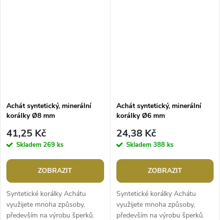
mléčnou barvu. Svou velikostí
malou velikostí jsou ideální na
jsou ideální...
výrobu...
Achát syntetický, minerální
Achát syntetický, minerální
korálky Ø8 mm
korálky Ø6 mm
41,25 Kč
24,38 Kč
Skladem
269 ks
Skladem
388 ks
ZOBRAZIT
ZOBRAZIT
Syntetické korálky Achátu
Syntetické korálky Achátu
využijete mnoha způsoby,
využijete mnoha způsoby,
především na výrobu šperků.
především na výrobu šperků.