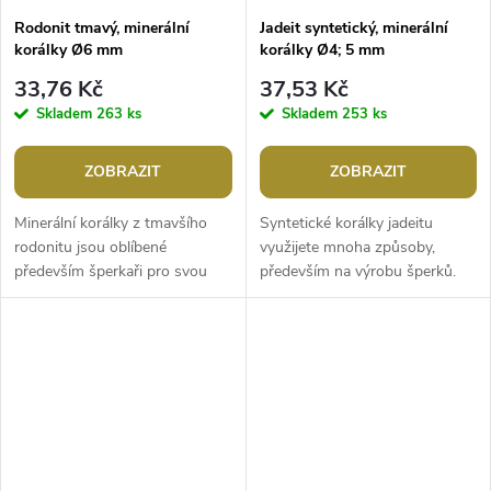
Rodonit tmavý, minerální
Jadeit syntetický, minerální
korálky Ø6 mm
korálky Ø4; 5 mm
33,76 Kč
37,53 Kč
Skladem
263 ks
Skladem
253 ks
ZOBRAZIT
ZOBRAZIT
Minerální korálky z tmavšího
Syntetické korálky jadeitu
rodonitu jsou oblíbené
využijete mnoha způsoby,
především šperkaři pro svou
především na výrobu šperků.
zajímavou kresbu a barvy. Svou
Mají nádhernou barvu a jemné
velikostí jsou ideální na výrobu...
průsvity. Svou malou velikostí
jsou...