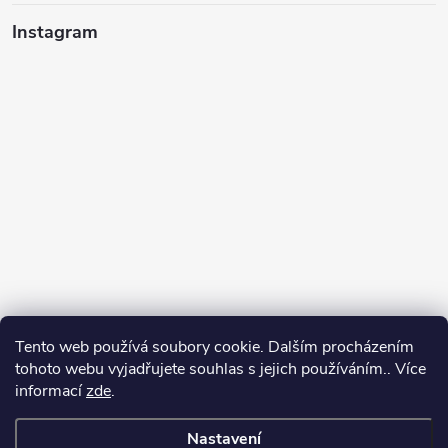
Instagram
Tento web používá soubory cookie. Dalším procházením
tohoto webu vyjadřujete souhlas s jejich používáním.. Více
informací
zde
.
Sledovat na Instagramu
Nastavení