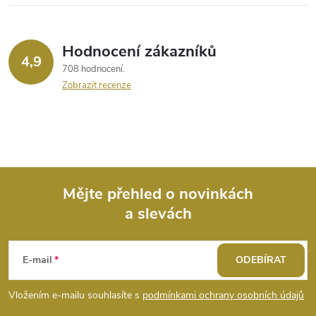
Hodnocení zákazníků
4,9
708 hodnocení
Zobrazit recenze
Mějte přehled o novinkách
a slevách
Z
á
E-mail
ODEBÍRAT
p
Vložením e-mailu souhlasíte s
podmínkami ochrany osobních údajů