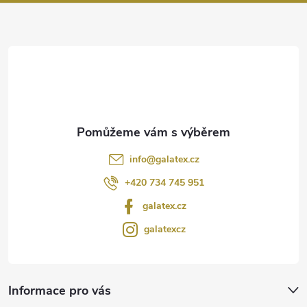
a
t
í
info
@
galatex.cz
+420 734 745 951
galatex.cz
galatexcz
Informace pro vás