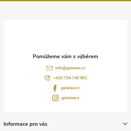
a
t
í
info
@
galatex.cz
+420 734 745 951
galatex.cz
galatexcz
Informace pro vás