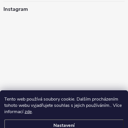
Instagram
Tento web používá soubory cookie. Dalším procházením
tohoto webu vyjadřujete souhlas s jejich používáním.. Více
informací
zde
.
Sledovat na Instagramu
Nastavení