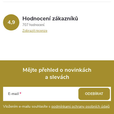
Hodnocení zákazníků
4,9
707 hodnocení
Zobrazit recenze
Mějte přehled o novinkách
a slevách
Z
á
E-mail
ODEBÍRAT
p
Vložením e-mailu souhlasíte s
podmínkami ochrany osobních údajů