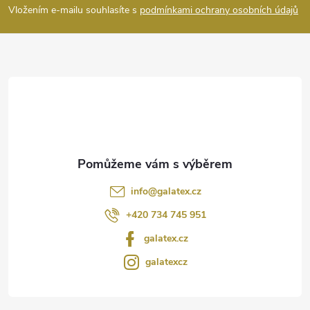
p
Vložením e-mailu souhlasíte s
podmínkami ochrany osobních údajů
a
t
í
info
@
galatex.cz
+420 734 745 951
galatex.cz
galatexcz