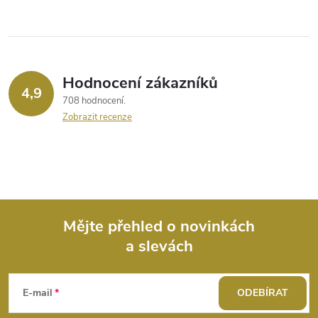
Hodnocení zákazníků
4,9
708 hodnocení
Zobrazit recenze
Mějte přehled o novinkách
a slevách
Z
á
E-mail
ODEBÍRAT