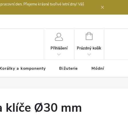
acovní den. Přejeme krásné tvořivé letní dny! Váš
 obchodu
NÁKUPNÍ
KOŠÍK
Prázdný košík
Přihlášení
Korálky a komponenty
Bižuterie
Módní doplňky
a klíče Ø30 mm