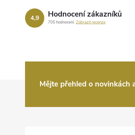
Hodnocení zákazníků
4,9
705 hodnocení
Zobrazit recenze
Z
Mějte přehled o novinkách
á
p
a