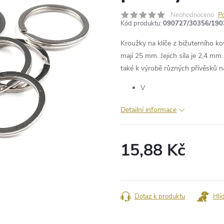
Neohodnoceno
P
Kód produktu:
090727/30356/190
Kroužky na klíče z bižuterního ko
mají 25 mm. Jejich síla je 2,4 mm.
také k výrobě různých přívěsků na
V
Detailní informace
15,88 Kč
Měrná
cena:
Dotaz k produktu
Hlí