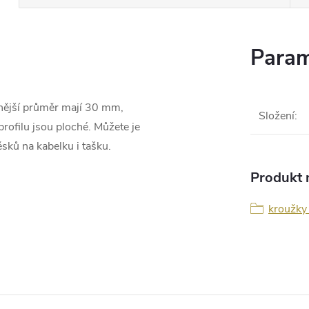
Param
 Vnější průměr mají 30 mm,
Složení
:
profilu jsou ploché. Můžete je
ěsků na kabelku i tašku.
Produkt n
kroužky 