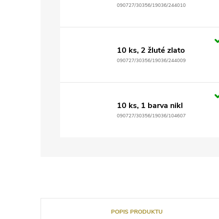
090727/30356/19036/244010
10 ks, 2 žluté zlato
090727/30356/19036/244009
10 ks, 1 barva nikl
090727/30356/19036/104607
POPIS PRODUKTU