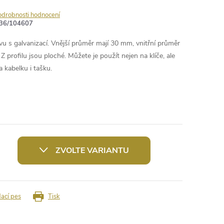
odrobnosti hodnocení
36/104607
vu s galvanizací. Vnější průměr mají 30 mm, vnitřní průměr
 Z profilu jsou ploché. Můžete je použít nejen na klíče, ale
 kabelku i tašku.
ZVOLTE VARIANTU
dací pes
Tisk