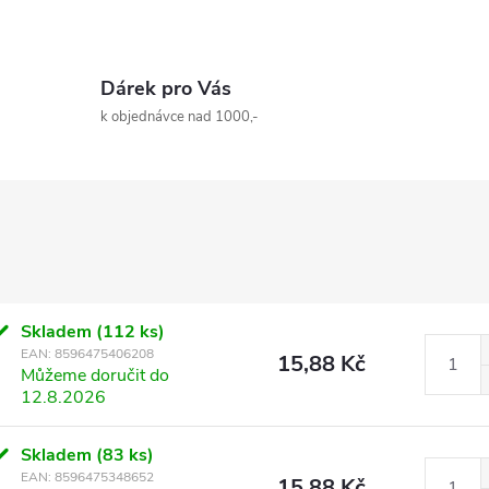
Dárek pro Vás
k objednávce nad 1000,-
Skladem
(112 ks)
EAN:
8596475406208
15,88 Kč
Můžeme doručit do
12.8.2026
Skladem
(83 ks)
EAN:
8596475348652
15,88 Kč