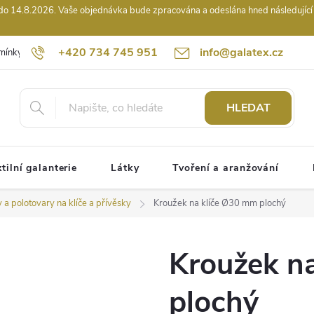
14.8.2026. Vaše objednávka bude zpracována a odeslána hned následující pr
+420 734 745 951
info@galatex.cz
mínky
Podmínky ochrany osobních údajů
Kontakty
Hodnocení
HLEDAT
tilní galanterie
Látky
Tvoření a aranžování
 a polotovary na klíče a přívěsky
Kroužek na klíče Ø30 mm plochý
Kroužek n
plochý