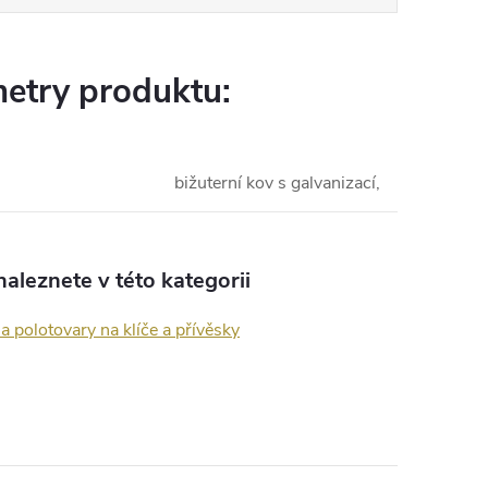
etry produktu:
bižuterní kov s galvanizací,
aleznete v této kategorii
a polotovary na klíče a přívěsky