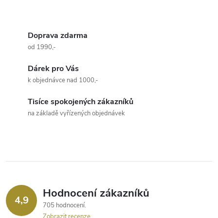
lehká a příjemná na dotek....
O
v
Doprava zdarma
od 1990,-
l
Dárek pro Vás
á
k objednávce nad 1000,-
d
Tisíce spokojených zákazníků
a
na základě vyřízených objednávek
c
í
p
r
Hodnocení zákazníků
4,9
705 hodnocení
v
Zobrazit recenze