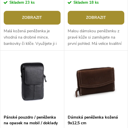
r
Skladem
23 ks
Skladem
18 ks
o
o
ZOBRAZIT
ZOBRAZIT
d
d
Malá kožená peněženka je
Malou dámskou peněženku z
u
vhodná na drobné mince,
pravé kůže si zamilujete na
bankovky či klíče. Využijete ji i
první pohled. Má velice kvalitní
u
jako obal na sluchátka. Má
provedení a chytrý design, je
k
velice kvalitní provedení, je
lehká a příjemná na dotek....
k
lehká a...
t
t
ů
ů
Pánské pouzdro / peněženka
Dámská peněženka kožená
na opasek na mobil / doklady
9x12,5 cm