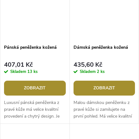
Pánská peněženka kožená
Dámská peněženka kožená
407,01 Kč
435,60 Kč
Skladem
13 ks
Skladem
2 ks
ZOBRAZIT
ZOBRAZIT
Luxusní pánská peněženka z
Malou dámskou peněženku z
pravé kůže má velice kvalitní
pravé kůže si zamilujete na
provedení a chytrý design. Je
první pohled. Má velice kvalitní
pěkně a přehledně uspořádaná,
provedení a chytrý design, je
lehká a příjemná na dotek. Na...
lehká a příjemná na dotek....