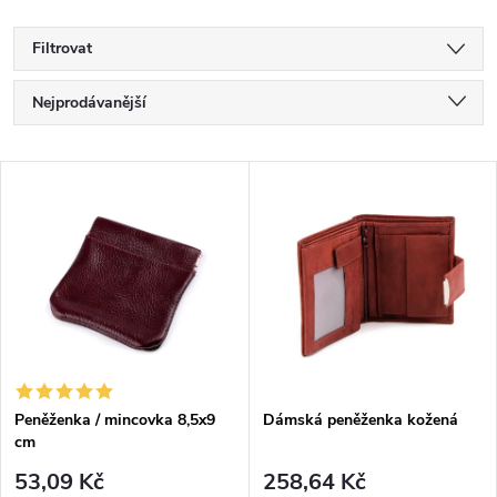
Filtrovat
Ř
Nejprodávanější
a
Nejlevnější
V
Nejdražší
z
ý
Abecedně
e
p
n
i
í
s
p
Peněženka / mincovka 8,5x9
Dámská peněženka kožená
cm
p
r
53,09 Kč
258,64 Kč