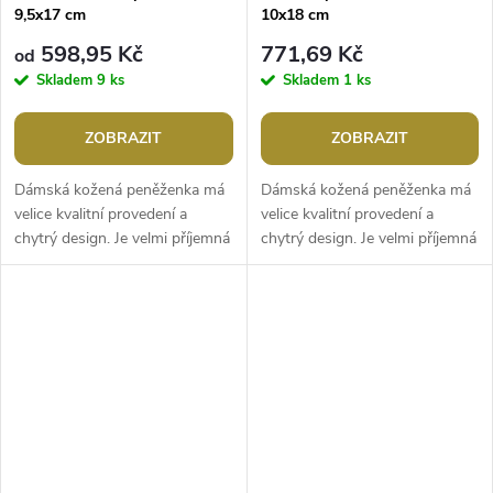
9,5x17 cm
10x18 cm
598,95 Kč
771,69 Kč
od
Skladem
9 ks
Skladem
1 ks
ZOBRAZIT
ZOBRAZIT
Dámská kožená peněženka má
Dámská kožená peněženka má
velice kvalitní provedení a
velice kvalitní provedení a
chytrý design. Je velmi příjemná
chytrý design. Je velmi příjemná
na dotek, disponuje RFID
na dotek. Na přední straně má
ochranou, která zabrání...
ozdobný detail v podopě velké...