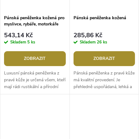
Pánská peněženka kožená pro
Pánská peněženka kožená
myslivce, rybáře, motorkáře
9,5x12 cm
543,14 Kč
285,86 Kč
Skladem
5 ks
Skladem
26 ks
ZOBRAZIT
ZOBRAZIT
Luxusní pánská peněženka z
Pánská peněženka z pravé kůže
pravé kůže je určená všem, kteří
má kvalitní provedení. Je
mají rádi rustikální a přírodní
přehledně uspořádaná, lehká a
styl. Přední strana je ozdobená
příjemná na dotek. Povrch kůže
velmi pečlivě vyraženým...
je matný. Peněženka č.1, 2, 7...