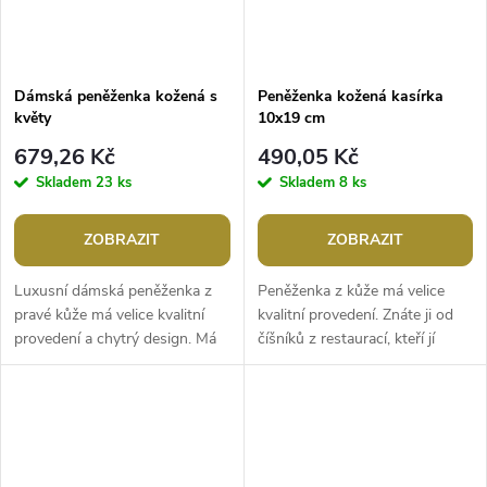
Dámská peněženka kožená s
Peněženka kožená kasírka
květy
10x19 cm
679,26 Kč
490,05 Kč
Skladem
23 ks
Skladem
8 ks
ZOBRAZIT
ZOBRAZIT
Luxusní dámská peněženka z
Peněženka z kůže má velice
pravé kůže má velice kvalitní
kvalitní provedení. Znáte ji od
provedení a chytrý design. Má
číšníků z restaurací, kteří jí
elegantní povrch s velkými
přezdívají kasírka. Je přehledně
raženými květy. Peněženka č.1
uspořádaná, lehká a...
-...