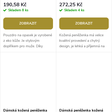
10,5x17 cm
190,58 Kč
272,25 Kč
Skladem
8 ks
Skladem
4 ks
ZOBRAZIT
ZOBRAZIT
Pouzdro na opasek je vyrobené
Kožená peněženka má velice
z eko kůže. Je stylovým
kvalitní provedení a chytrý
doplňkem pro muže. Díky
design, je lehká a příjemná na
odepínacího popruhu jej
dotek. Má ozdobné
můžete nosit přes rameno,
proštěpování kontrastní nití.
okolo krku nebo...
Uzavírá se na...
Dámská kožená peněženka
Dámská peněženka kožená