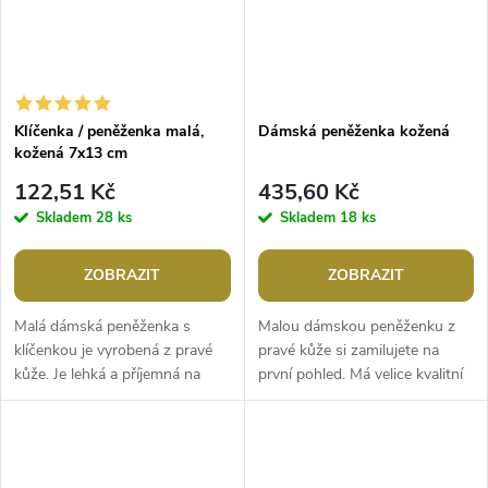
Klíčenka / peněženka malá,
Dámská peněženka kožená
kožená 7x13 cm
122,51 Kč
435,60 Kč
Skladem
28 ks
Skladem
18 ks
ZOBRAZIT
ZOBRAZIT
Malá dámská peněženka s
Malou dámskou peněženku z
klíčenkou je vyrobená z pravé
pravé kůže si zamilujete na
kůže. Je lehká a příjemná na
první pohled. Má velice kvalitní
dotek. V hlavní kapse, která se
provedení a chytrý design, je
zapíná na zip, je umístěné...
lehká a příjemná na dotek....