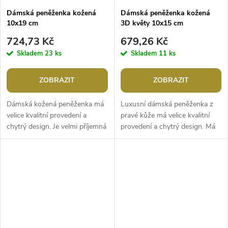
Dámská peněženka kožená
Dámská peněženka kožená
10x19 cm
3D květy 10x15 cm
724,73 Kč
679,26 Kč
Skladem
23 ks
Skladem
11 ks
ZOBRAZIT
ZOBRAZIT
Dámská kožená peněženka má
Luxusní dámská peněženka z
velice kvalitní provedení a
pravé kůže má velice kvalitní
chytrý design. Je velmi příjemná
provedení a chytrý design. Má
na dotek. Peněženka má přední
elegantní povrch s velkými
stranu na klopu se zapínáním...
raženými vzory. Peněženka
má...