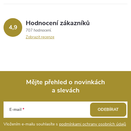
Hodnocení zákazníků
4,9
707 hodnocení
Zobrazit recenze
Mějte přehled o novinkách
a slevách
Z
á
E-mail
ODEBÍRAT
p
Vložením e-mailu souhlasíte s
podmínkami ochrany osobních údajů