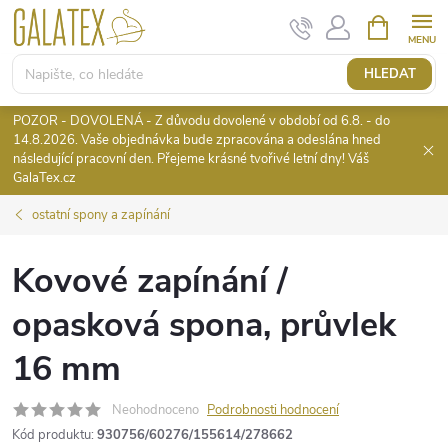
Přejít
NÁKUPNÍ
KOŠÍK
na
obsah
HLEDAT
POZOR - DOVOLENÁ - Z důvodu dovolené v období od 6.8. - do
14.8.2026. Vaše objednávka bude zpracována a odeslána hned
následující pracovní den. Přejeme krásné tvořivé letní dny! Váš
GalaTex.cz
ostatní spony a zapínání
Kovové zapínání /
opasková spona, průvlek
16 mm
Neohodnoceno
Podrobnosti hodnocení
Kód produktu:
930756/60276/155614/278662