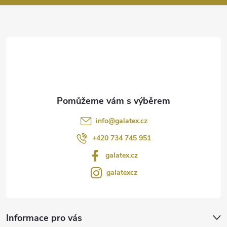
a
t
í
info
@
galatex.cz
+420 734 745 951
galatex.cz
galatexcz
Informace pro vás